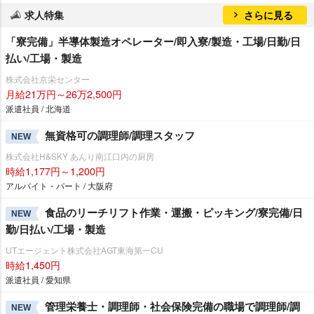
求人特集
さらに見る
「寮完備」半導体製造オペレーター/即入寮/製造・工場/日勤/日
払い/工場・製造
株式会社京栄センター
月給21万円～26万2,500円
派遣社員 / 北海道
無資格可の調理師/調理スタッフ
NEW
株式会社H&SKY あんり南江口内の厨房
時給1,177円～1,200円
アルバイト・パート / 大阪府
食品のリーチリフト作業・運搬・ピッキング/寮完備/日
NEW
勤/日払い/工場・製造
UTエージェント株式会社AGT東海第一CU
時給1,450円
派遣社員 / 愛知県
管理栄養士・調理師・社会保険完備の職場で調理師/調
NEW