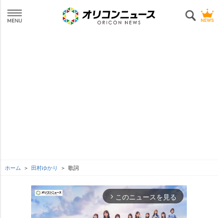
ホーム
田村ゆかり
歌詞
このニュースを見る
arrow_forward_ios