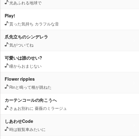
光あふれる地球で
Play!
貰った気持ち カラフルな音
爪先立ちのシンデレラ
気がついてね
可愛いは誰のせい?
瞳からおまじない
Flower ripples
Rinと鳴って種が跳ねた
カーテンコールの向こうへ
さぁお別れに 薔薇のミラージュ
しあわせCode
時は観覧車みたいに