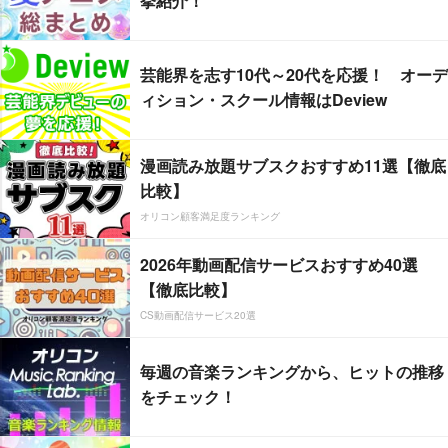
挙紹介！
芸能界を志す10代～20代を応援！ オーデ
ィション・スクール情報はDeview
漫画読み放題サブスクおすすめ11選【徹底
比較】
オリコン顧客満足度ランキング
2026年動画配信サービスおすすめ40選
【徹底比較】
CS動画配信サービス20選
毎週の音楽ランキングから、ヒットの推移
をチェック！