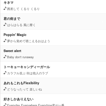
キネマ
茜差して くるり くるり
君の街まで
はらはらる 風に靡く
Poppin' Magic
夢から覚めて聴こえるおはよう
Sweet alert
Baby don't runaway
トーキョーキャンディーガール
カラフル並ぶ 街は他人のラブ
あれもこれもFlexibility
どうなったって 楽しいね
好きしかありえない
Everyday Everywhere Everytime君が一番