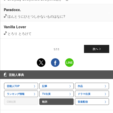
Paradoxx.
ほんとうにひとつしかないものはなに?
Vanilla Lover
とろり とろけて
1/11
次へ
芸能人事典
芸能人TOP
記事
作品
ランキング情報
TV出演
ドラマ出演
CM出演
歌詞
音楽配信