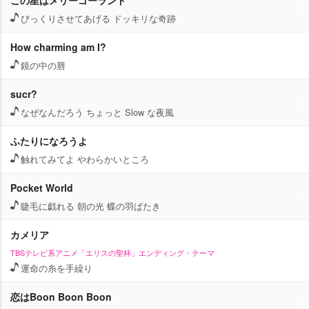
この星はメリーゴーランド
びっくりさせてあげる ドッキリな奇跡
How charming am I?
鏡の中の唇
sucr?
なぜなんだろう ちょっと Slow な夜風
ふたりになろうよ
触れてみてよ やわらかいところ
Pocket World
睫毛に戯れる 朝の光 蝶の羽ばたき
カメリア
TBSテレビ系アニメ「エリスの聖杯」エンディング・テーマ
運命の糸を手繰り
恋はBoon Boon Boon