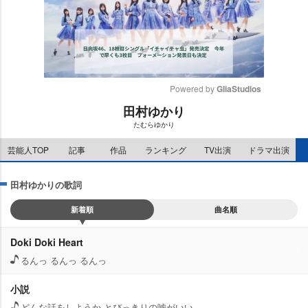
Powered by 
GliaStudios
田村ゆかり
M
たむらゆかり
u
t
芸能人TOP
記事
作品
ランキング
TV出演
ドラマ出演
e
田村ゆかりの歌詞
新着順
曲名順
Doki Doki Heart
るんっ るんっ るんっ
小説
どんな話をしようか とびっきりの嘘がいい