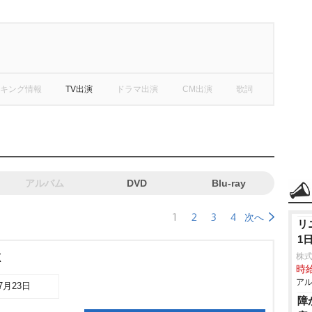
キング情報
TV出演
ドラマ出演
CM出演
歌詞
アルバム
DVD
Blu-ray
1
2
3
4
次へ
リ
1
株
X
時給
アル
07月23日
障