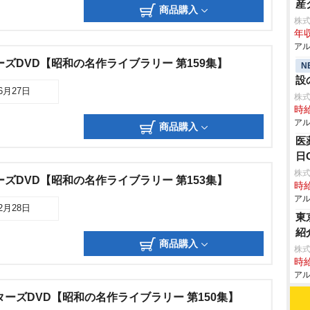
産
商品購入
株
年収
アル
ーズDVD【昭和の名作ライブラリー 第159集】
N
設
06月27日
株
時給
アル
商品購入
医
日
株式
ーズDVD【昭和の名作ライブラリー 第153集】
時給
アル
02月28日
東
紹
商品購入
株式
時給
アル
ターズDVD【昭和の名作ライブラリー 第150集】