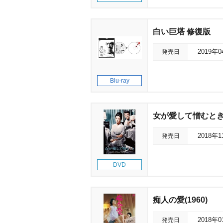
白い巨塔 修復版
発売日
2019年
Blu-ray
女が愛して憎むと
発売日
2018年
DVD
痴人の愛(1960)
発売日
2018年