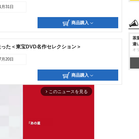
01月31日
商品購入
茶
違
った＜東宝DVD名作セレクション＞
オ
07月20日
商品購入
このニュースを見る
arrow_forward_ios