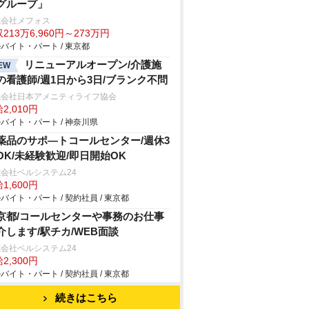
グループ」
式会社メフォス
213万6,960円～273万円
バイト・パート / 東京都
リニューアルオープン/介護施
EW
の看護師/週1日から3日/ブランク不問
式会社日本アメニティライフ協会
2,010円
バイト・パート / 神奈川県
薬品のサポ―トコールセンター/週休3
OK/未経験歓迎/即日開始OK
会社ベルシステム24
1,600円
バイト・パート / 契約社員 / 東京都
京都/コールセンターや事務のお仕事
介します/駅チカ/WEB面談
会社ベルシステム24
2,300円
バイト・パート / 契約社員 / 東京都
続きはこちら