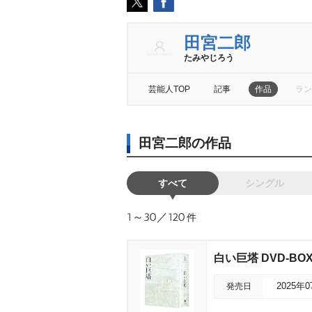
田宮二郎
たみやじろう
芸能人TOP
記事
作品
ラン
田宮二郎の作品
すべて
シングル
1～30／120
件
白い巨塔 DVD-BO
発売日
2025年