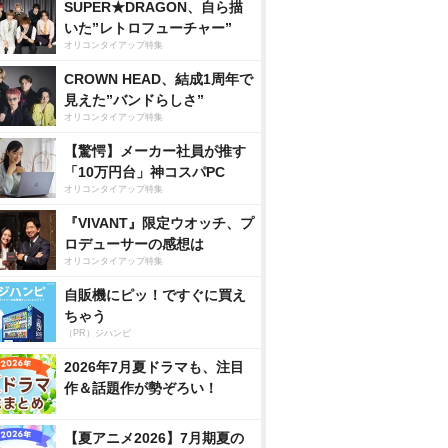
SUPER★DRAGON、自ら描
いた”レトロフューチャー”
オリコンタイアップ特集
CROWN HEAD、結成1周年で
見えた”バンドらしさ”
オリコンタイアップ特集
【驚愕】メーカー社員が推す
「10万円台」神コスパPC
オリコンタイアップ特集
『VIVANT』限定ウオッチ、プ
ロデューサーの感想は
オリコンタイアップ特集
自販機にピッ！ですぐに買え
ちゃう
（PR）ジハンピ
2026年7月夏ドラマも、注目
作＆話題作が勢ぞろい！
【夏アニメ2026】7月期夏の