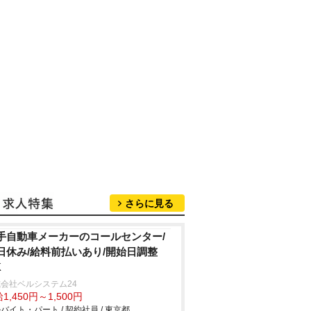
さらに見る
手自動車メーカーのコールセンター/
日休み/給料前払いあり/開始日調整
K
会社ベルシステム24
1,450円～1,500円
バイト・パート / 契約社員 / 東京都