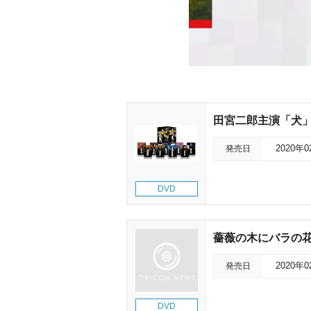
田宮二郎主演「犬」シ
発売日
2020年
DVD
薔薇の木にバラの
発売日
2020年
DVD