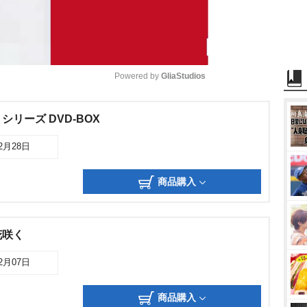
Powered by 
GliaStudios
M
リーズ DVD-BOX
u
02月28日
t
e
商品購入
花咲く
02月07日
商品購入