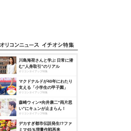
川島海荷さんと学ぶ 日常に潜
む“人身取引”のリアル
オリコンタイアップ特集
マクドナルドが40年にわたり
支える「小学生の甲子園」
オリコンタイアップ特集
森崎ウィン×向井康二“両片思
い”にキュンが止まらん！
オリコンタイアップ特集
デカすぎ都市伝説発生!?ファ
ミマ45％増量作戦再来