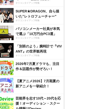
オリコンタイアップ特集
SUPER★DRAGON、自ら描
いた”レトロフューチャー”
オリコンタイアップ特集
パソコンメーカー社員が本気
で選ぶ「10万円台PC3選」
オリコンタイアップ特集
「別班のよう」腕時計で『VIV
ANT』の世界観再現
オリコンタイアップ特集
2026年7月夏ドラマも、注目
作＆話題作が勢ぞろい！
【夏アニメ2026】7月期夏の
新アニメを一挙紹介！
芸能界を志す10代～20代を応
援！オーディション・スクー
ル情報はDeview