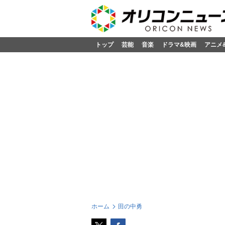
トップ
芸能
音楽
ドラマ&映画
アニメ
ホーム
田の中勇