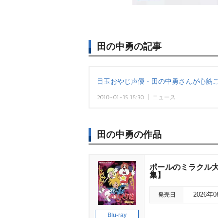
田の中勇の記事
目玉おやじ声優・田の中勇さんが心筋
2010-01-15 18:30
ニュース
田の中勇の作品
ポールのミラクル大作
集】
発売日
2026年
Blu-ray