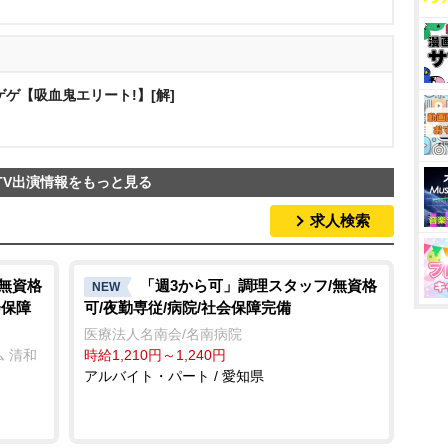
ゲ【吸血鬼エリート!】[解]
TV出演情報をもっと見る
求人検索
/無資格
「週3から可」調理スタッフ/無資格
NEW
会保障
可/夜勤専従/病院/社会保障完備
医療法人名南会/名南病院
 清和
時給1,210円～1,240円
アルバイト・パート / 愛知県