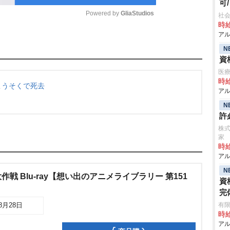
可
Powered by 
GliaStudios
社会
時給
アル
M
N
u
資
t
医療
時給
e
こうそくで死去
アル
N
許
株式
家
時給
アル
N
戦 Blu-ray【想い出のアニメライブラリー 第151
資
完
有限
08月28日
時給
アル