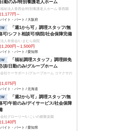
/日勤のみ/特別養護老人ホーム
福祉法人香西会/特別養護老人ホーム 香西園
1,177円～
バイト・パート / 大阪府
「週1から可」調理スタッフ/無
EW
格可/シフト相談可/病院/社会保障完備
法人有俊会/いまむら病院
1,200円～1,500円
バイト・パート / 愛知県
「福祉調理スタッフ」調理師免
EW
必須/日勤のみ/グループホーム
会社ケーサポート/グループホーム コマクサの
1,075円
バイト・パート / 北海道
「週2から可」調理スタッフ/無
EW
格可/午前のみ/デイサービス/社会保障
備
会社グローリー/いこいの郷聚楽園
1,140円
バイト・パート / 愛知県