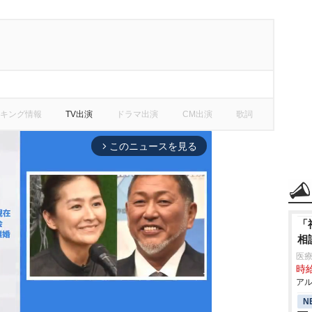
キング情報
TV出演
ドラマ出演
CM出演
歌詞
このニュースを見る
arrow_forward_ios
「
相
医
時給
アル
N