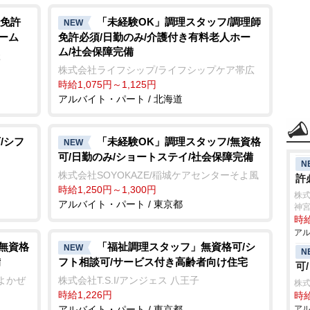
免許
「未経験OK」調理スタッフ/調理師
NEW
ーム
免許必須/日勤のみ/介護付き有料老人ホー
ム/社会保障完備
た
株式会社ライフシップ/ライフシップケア帯広
時給1,075円～1,125円
アルバイト・パート / 北海道
/シフ
「未経験OK」調理スタッフ/無資格
NEW
可/日勤のみ/ショートステイ/社会保障完備
N
株式会社SOYOKAZE/稲城ケアセンターそよ風
許
時給1,250円～1,300円
株式
アルバイト・パート / 東京都
神
時給
アル
/無資格
「福祉調理スタッフ」無資格可/シ
NEW
N
備
フト相談可/サービス付き高齢者向け住宅
可
よかぜ
株式会社T.S.I/アンジェス 八王子
株式
時給1,226円
時給
アルバイト・パート / 東京都
アル