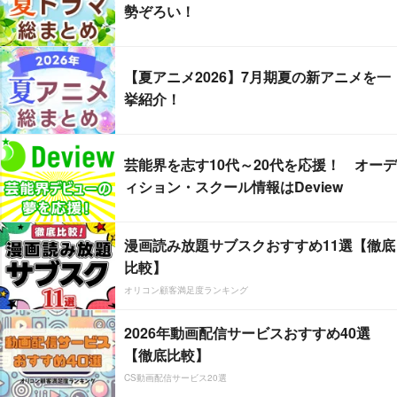
勢ぞろい！
【夏アニメ2026】7月期夏の新アニメを一
挙紹介！
芸能界を志す10代～20代を応援！ オーデ
ィション・スクール情報はDeview
漫画読み放題サブスクおすすめ11選【徹底
比較】
オリコン顧客満足度ランキング
2026年動画配信サービスおすすめ40選
【徹底比較】
CS動画配信サービス20選