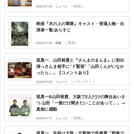
｜映画｜
2025-07-25
ニュース
映画『木の上の軍隊』キャスト・登場人物・出
演者一覧/あらすじ
｜映画｜
2025-07-25
特集
堤真一、山田裕貴と『さんまのまんま』に初出
演→さんま相手に“ド緊張”「山田くんがいなか
ったら…」【コメントあり】
｜バラエティ｜
2025-07-23
ニュース
堤真一&山田裕貴、大阪で2人だけの舞台あいさ
つ 山田「一個だけ聞きたいことがあって…」→
真相に感動
｜映画｜
2025-07-17
ニュース
堤真一、先祖は大阪・北新地で呉服屋「戦争で