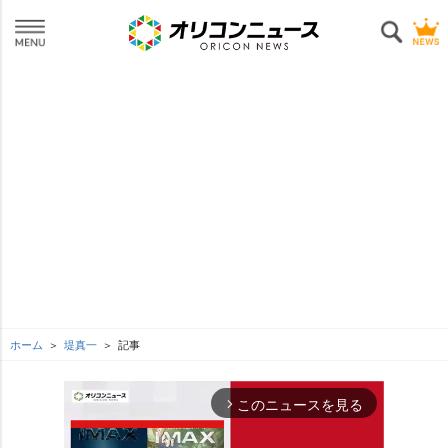
ホーム
堤真一
記事
このニュースを見る
arrow_forward_ios