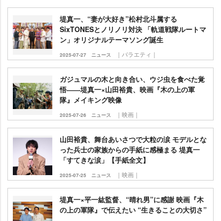
堤真一、“妻が大好き”松村北斗属する
SixTONESとノリノリ対決 「軌道戦隊ルートマ
ン」オリジナルテーマソング誕生
｜バラエティ｜
2025-07-27
ニュース
ガジュマルの木と向き合い、ウジ虫を食べた覚
悟――堤真一×山田裕貴、映画『木の上の軍
隊』メイキング映像
｜映画｜
2025-07-26
ニュース
山田裕貴、舞台あいさつで大粒の涙 モデルとな
った兵士の家族からの手紙に感極まる 堤真一
「すてきな涙」【手紙全文】
｜映画｜
2025-07-25
ニュース
堤真一×平一紘監督、“晴れ男”に感謝 映画『木
の上の軍隊』で伝えたい “生きることの大切さ”