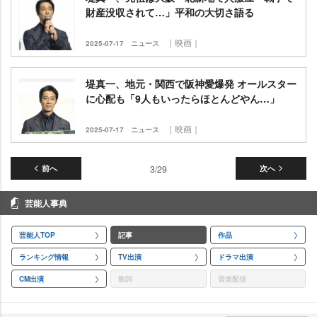
財産没収されて…」平和の大切さ語る
｜映画｜
2025-07-17
ニュース
堤真一、地元・関西で阪神愛爆発 オールスター
に心配も「9人もいったらほとんどやん…」
｜映画｜
2025-07-17
ニュース
前へ
3/29
次へ
芸能人事典
芸能人TOP
記事
作品
ランキング情報
TV出演
ドラマ出演
CM出演
歌詞
音楽配信