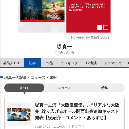
Powered by 
GliaStudios
堤真一
M
つつみしんいち
u
t
芸能人TOP
記事
作品
ランキング
TV出演
ドラマ出演
e
堤真一の記事・ニュース・速報
すべて
ニュース
特集
堤真一主演『大阪激流伝』、“リアルな大阪
弁”繰り広げるオール関西出身追加キャスト
発表【役紹介・コメント・あらすじ】
｜ドラマ｜
2025-07-29
ニュース