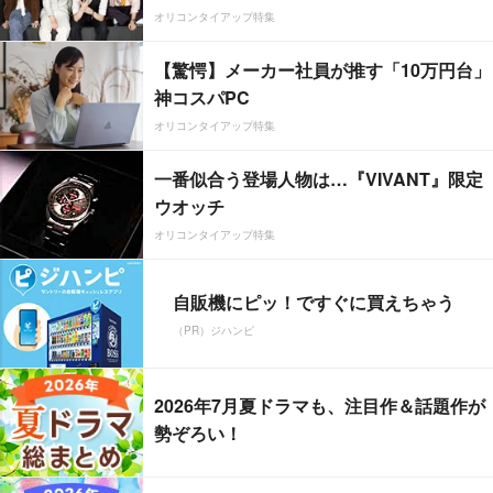
オリコンタイアップ特集
【驚愕】メーカー社員が推す「10万円台」
神コスパPC
オリコンタイアップ特集
一番似合う登場人物は…『VIVANT』限定
ウオッチ
オリコンタイアップ特集
自販機にピッ！ですぐに買えちゃう
（PR）ジハンピ
2026年7月夏ドラマも、注目作＆話題作が
勢ぞろい！