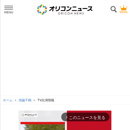
ホーム
池脇千鶴
TV出演情報
このニュースを見る
arrow_forward_ios