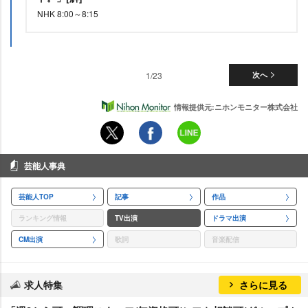
NHK 8:00～8:15
1/23
次へ
情報提供元:ニホンモニター株式会社
芸能人事典
芸能人TOP
記事
作品
ランキング情報
TV出演
ドラマ出演
CM出演
歌詞
音楽配信
求人特集
さらに見る