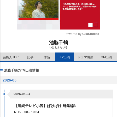
Powered by 
GliaStudios
池脇千鶴
M
いけわきちづる
u
t
芸能人TOP
記事
作品
TV出演
ドラマ出演
CM出演
e
池脇千鶴のTV出演情報
2026-05
2026-05-04
【連続テレビ小説】ばけばけ 総集編3
NHK 9:50～10:34