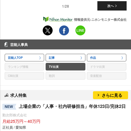
1/28
次へ
情報提供元:ニホンモニター株式会社
芸能人事典
芸能人TOP
記事
作品
ランキング情報
TV出演
ドラマ出演
CM出演
歌詞
音楽配信
求人特集
さらに見る
上場企業の「人事・社内研修担当」年休123日/完休2日
NEW
勤次郎株式会社
月給25万円～40万円
正社員 / 愛知県