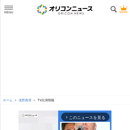
ホーム
浅野真澄
TV出演情報
このニュースを見る
arrow_forward_ios