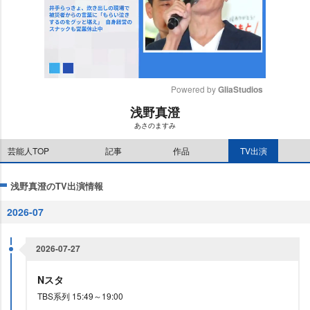
Powered by 
GliaStudios
浅野真澄
M
あさのますみ
u
t
芸能人TOP
記事
作品
TV出演
e
浅野真澄のTV出演情報
2026-07
2026-07-27
Nスタ
TBS系列 15:49～19:00