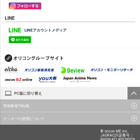
LINE
LINEアカウントメディア
PC版に切り替え
禁無断複写転載
クッキーの使用について
© oricon ME inc.
JASRAC許諾番号：
9009642140Y38026