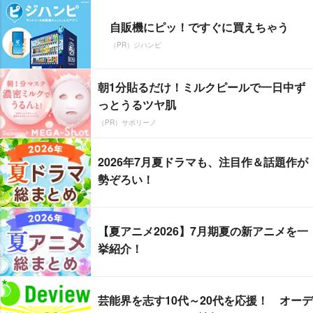
自販機にピッ！ですぐに買えちゃう
（PR）ジハンピ
朝1分貼るだけ！ミルクピールで一日中ず
っとうるツヤ肌
（PR）サボリーノ
2026年7月夏ドラマも、注目作＆話題作が
勢ぞろい！
【夏アニメ2026】7月期夏の新アニメを一
挙紹介！
芸能界を志す10代～20代を応援！ オーデ