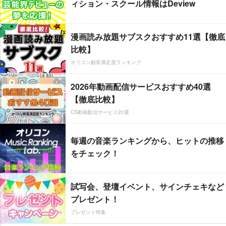
ィション・スクール情報はDeview
漫画読み放題サブスクおすすめ11選【徹底
比較】
オリコン顧客満足度ランキング
2026年動画配信サービスおすすめ40選
【徹底比較】
CS動画配信サービス20選
毎週の音楽ランキングから、ヒットの推移
をチェック！
試写会、登壇イベント、サインチェキなど
プレゼント！
プレゼント特集