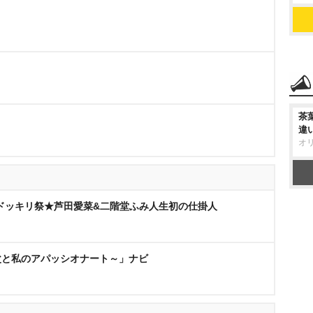
茶
違
オ
ードッキリ祭★芦田愛菜&二階堂ふみ人生初の仕掛人
父と私のアパッシオナート～」ナビ