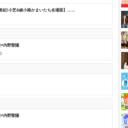
内田有紀!小芝&綾小路かまいたち名場面】……
秀俊×内野聖陽
0
秀俊×内野聖陽