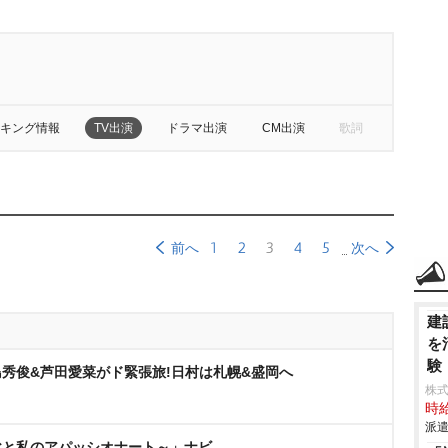
キング情報
TV出演
ドラマ出演
CM出演
歌詞
1
2
3
4
5
前へ
次へ
建
を
験
秀俊&芦田愛菜がド緊張旅!日村は札幌&盛岡へ
株
時給
派遣
父と私のアパッシオナート～」ナビ