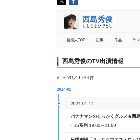
西島秀俊
にしじまひでとし
芸能人TOP
記事
作品
ラン
西島秀俊のTV出演情報
61～90／1,583
件
2024-01
2024-01-14
バナナマンのせっかくグルメ★西島
TBS系列 19:00～21:00
日曜劇場「さよならマエストロ～