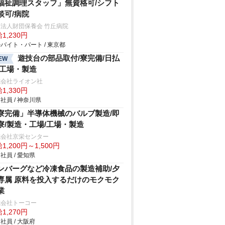
福祉調理スタッフ」無資格可/シフト
談可/病院
法人財団保養会 竹丘病院
1,230円
バイト・パート / 東京都
遊技台の部品取付/寮完備/日払
EW
/工場・製造
式会社ライオン社
1,330円
社員 / 神奈川県
寮完備」半導体機械のバルブ製造/即
寮/製造・工場/工場・製造
式会社京栄センター
1,200円～1,500円
社員 / 愛知県
ンバーグなど冷凍食品の製造補助/夕
専属 原料を投入するだけのモクモク
業
式会社トーコー
1,270円
社員 / 大阪府