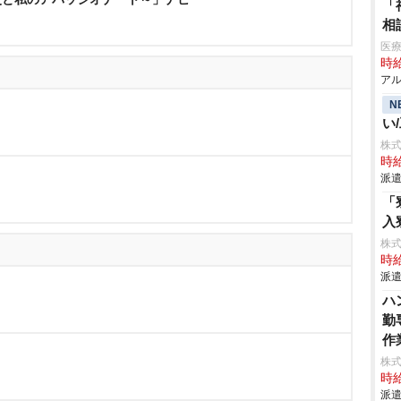
「
相
医療
時給
アル
N
い
株
時給
派遣
「
入
株
時給
派遣
ハ
勤
作
株
時給
派遣