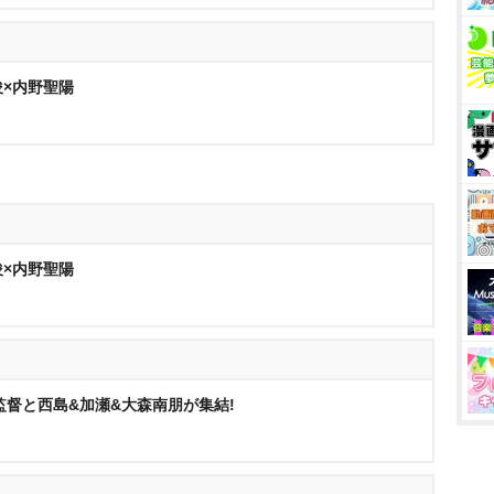
秀俊×内野聖陽
秀俊×内野聖陽
監督と西島&加瀬&大森南朋が集結!