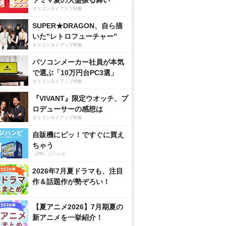
ァミマ夏の大盤振る舞い
オリコンタイアップ特集
SUPER★DRAGON、自ら描
いた”レトロフューチャー”
オリコンタイアップ特集
パソコンメーカー社員が本気
で選ぶ「10万円台PC3選」
オリコンタイアップ特集
『VIVANT』限定ウオッチ、プ
ロデューサーの感想は
オリコンタイアップ特集
自販機にピッ！ですぐに買え
ちゃう
（PR）ジハンピ
2026年7月夏ドラマも、注目
作＆話題作が勢ぞろい！
【夏アニメ2026】7月期夏の
新アニメを一挙紹介！