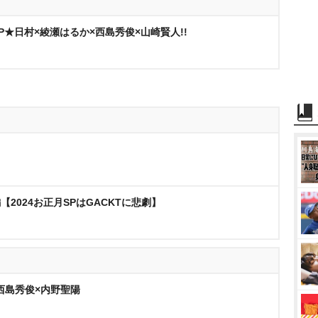
★日村×綾瀬はるか×西島秀俊×山崎賢人!!
【2024お正月SPはGACKTに悲劇】
話 西島秀俊×内野聖陽