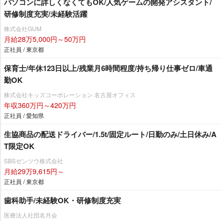
パソコンに詳しくなくてもOK/人気ゲームの開発アシスタント/
研修制度充実/未経験活躍
株式会社GUM
月給28万5,000円～50万円
正社員 / 東京都
保育士/年休123日以上/残業月6時間程度/持ち帰り仕事ゼロ/車通
勤OK
株式会社キッズコーポレーション 名古屋オフィス
年収360万円～420万円
正社員 / 愛知県
生協商品の配送ドライバー/1.5t/固定ルート/日勤のみ/土日休み/A
T限定OK
SBSゼンツウ株式会社
月給29万9,615円～
正社員 / 東京都
歯科助手/未経験OK・研修制度充実
医療法人社団名月会