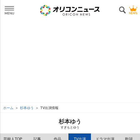
ホーム
杉本ゆう
TV出演情報
杉本ゆう
すぎもとゆう
芸能人TOP
記事
作品
TV出演
ドラマ出演
歌詞