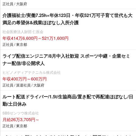
正社員 / 大阪府
介護福祉士/実働7.25h×年休123日・年収521万可子育て世代も大
満足の希望休&残業ほぼなし入所介護
社会医療法人財団 仁医会
年収414万6,600円～521万1,600円
正社員 / 東京都
ライブ配信エンジニア/8月中入社歓迎 スポーツ中継・企業セミ
ナー配信/非公開求人
ヒビノメディアテクニカル株式会社
年収400万円～600万円
正社員 / 派遣社員 / 大阪府
ルート配送ドライバー/1.5t/生協商品/置き配で再配達ほぼなし/日
勤/土日休み
SBSゼンツウ株式会社
月給26万3,705円～
正社員 / 東京都