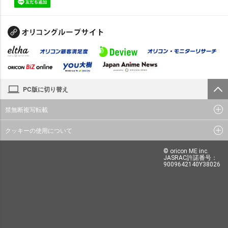
PC版に切り替え
禁無断複写転載
クッキーの使用について
© oricon ME inc.
JASRAC許諾番号：
9009642140Y38026