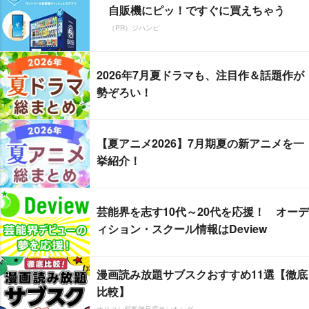
自販機にピッ！ですぐに買えちゃう
（PR）ジハンピ
2026年7月夏ドラマも、注目作＆話題作が
勢ぞろい！
【夏アニメ2026】7月期夏の新アニメを一
挙紹介！
芸能界を志す10代～20代を応援！ オーデ
ィション・スクール情報はDeview
漫画読み放題サブスクおすすめ11選【徹底
比較】