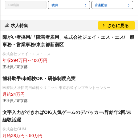
CM出演
歌詞
音楽配信
求人特集
さらに見る
障がい者採用/「障害者雇用」株式会社ジェイ・エス・エス/一般
事務・営業事務/東京都新宿区
株式会社ジェイ・エス・エス
年収294万円～400万円
正社員 / 東京都
歯科助手/未経験OK・研修制度充実
医療法人社団高田歯科クリニック 東京杉並インプラントセンター
月給24万円
正社員 / 東京都
文字入力ができればOK/人気ゲームのデバッカー/昇給年2回/未
経験活躍
株式会社GUM
月給28万円～50万円