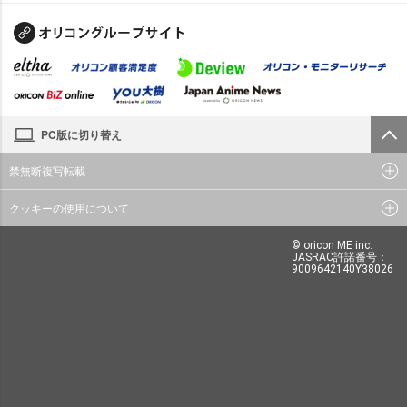
PC版に切り替え
禁無断複写転載
クッキーの使用について
© oricon ME inc.
JASRAC許諾番号：
9009642140Y38026