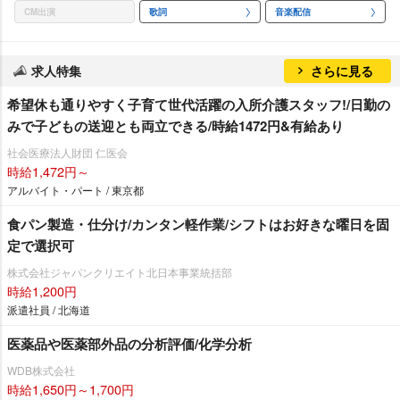
CM出演
歌詞
音楽配信
求人特集
さらに見る
希望休も通りやすく子育て世代活躍の入所介護スタッフ!/日勤の
みで子どもの送迎とも両立できる/時給1472円&有給あり
社会医療法人財団 仁医会
時給1,472円～
アルバイト・パート / 東京都
食パン製造・仕分け/カンタン軽作業/シフトはお好きな曜日を固
定で選択可
株式会社ジャパンクリエイト北日本事業統括部
時給1,200円
派遣社員 / 北海道
医薬品や医薬部外品の分析評価/化学分析
WDB株式会社
時給1,650円～1,700円