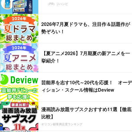
（PR）ジハンピ
2026年7月夏ドラマも、注目作＆話題作が
勢ぞろい！
【夏アニメ2026】7月期夏の新アニメを一
挙紹介！
芸能界を志す10代～20代を応援！ オーデ
ィション・スクール情報はDeview
漫画読み放題サブスクおすすめ11選【徹底
比較】
オリコン顧客満足度ランキング