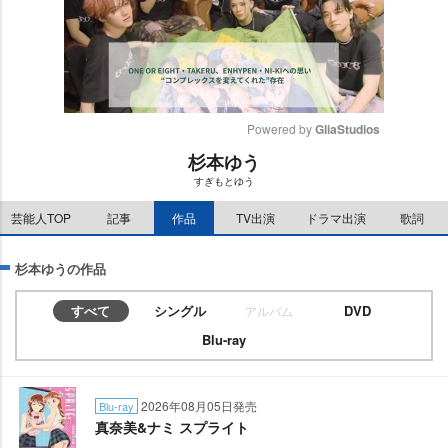
Powered by 
GliaStudios
杉本ゆう
M
すぎもとゆう
u
t
芸能人TOP
記事
作品
TV出演
ドラマ出演
歌詞
e
杉本ゆうの作品
すべて
シングル
DVD
アルバム
Blu-ray
2026年08月05日発売
Blu-ray
真奈美&ナミ スプライト