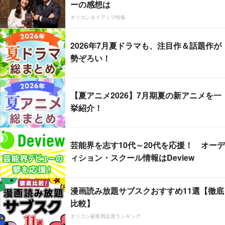
ーの感想は
オリコンタイアップ特集
2026年7月夏ドラマも、注目作＆話題作が
勢ぞろい！
【夏アニメ2026】7月期夏の新アニメを一
挙紹介！
芸能界を志す10代～20代を応援！ オーデ
ィション・スクール情報はDeview
漫画読み放題サブスクおすすめ11選【徹底
比較】
オリコン顧客満足度ランキング