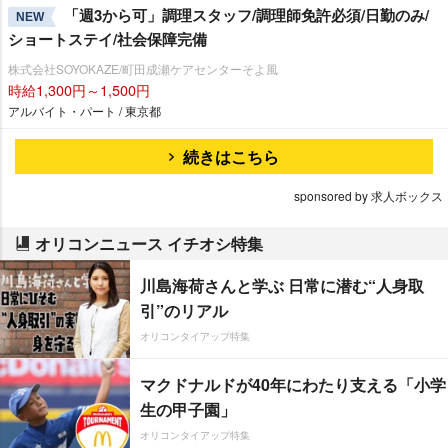
「週3から可」調理スタッフ/調理師免許必須/日勤のみ/
NEW
ショートステイ/社会保障完備
株式会社SOYOKAZE/町田成瀬ケアセンターそよ風
時給1,300円～1,500円
アルバイト・パート / 東京都
続きはこちら
sponsored by 求人ボックス
オリコンニュース イチオシ特集
川島海荷さんと学ぶ 日常に潜む“人身取
引”のリアル
オリコンタイアップ特集
マクドナルドが40年にわたり支える「小学
生の甲子園」
オリコンタイアップ特集