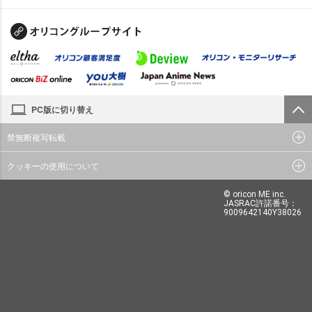
PC版に切り替え
禁無断複写転載
クッキーの使用について
© oricon ME inc.
JASRAC許諾番号：
9009642140Y38026