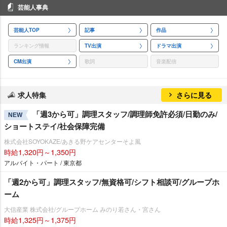
芸能人事典
芸能人TOP
記事
作品
ランキング情報
TV出演
ドラマ出演
CM出演
歌詞
音楽配信
求人特集
さらに見る
「週3から可」調理スタッフ/調理師免許必須/日勤のみ/
NEW
ショートステイ/社会保障完備
株式会社SOYOKAZE/あきる野ケアセンターそよ風
時給1,320円～1,350円
アルバイト・パート / 東京都
「週2から可」調理スタッフ/無資格可/シフト相談可/グループホ
ーム
大信産業 株式会社/グループホーム みのり若さん・宮さん
時給1,325円～1,375円