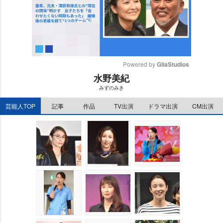
Powered by 
GliaStudios
水野美紀
M
みずのみき
u
t
芸能人TOP
記事
作品
TV出演
ドラマ出演
CM出演
e