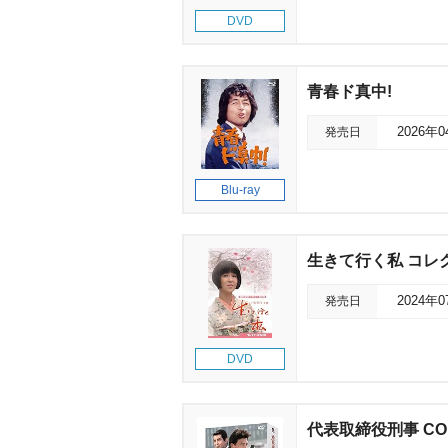
DVD
青春ド真中!
発売日
2026年
Blu-ray
生きて行く私 コレ
発売日
2024年
DVD
代表取締役刑事 COM