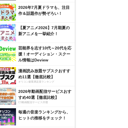
2026年7月夏ドラマも、注目
作＆話題作が勢ぞろい！
【夏アニメ2026】7月期夏の
新アニメを一挙紹介！
芸能界を志す10代～20代を応
援！オーディション・スクー
ル情報はDeview
漫画読み放題サブスクおすす
め11選【徹底比較】
オリコン顧客満足度ランキング
2026年動画配信サービスおす
すめ40選【徹底比較】
CS動画配信サービス20選
毎週の音楽ランキングから、
ヒットの推移をチェック！