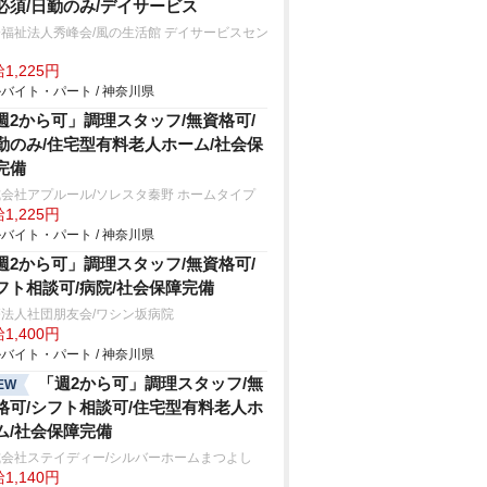
必須/日勤のみ/デイサービス
福祉法人秀峰会/風の生活館 デイサービスセン
ー
1,225円
バイト・パート / 神奈川県
週2から可」調理スタッフ/無資格可/
勤のみ/住宅型有料老人ホーム/社会保
完備
会社アプルール/ソレスタ秦野 ホームタイプ
1,225円
バイト・パート / 神奈川県
週2から可」調理スタッフ/無資格可/
フト相談可/病院/社会保障完備
法人社団朋友会/ワシン坂病院
1,400円
バイト・パート / 神奈川県
「週2から可」調理スタッフ/無
EW
格可/シフト相談可/住宅型有料老人ホ
ム/社会保障完備
式会社ステイディー/シルバーホームまつよし
1,140円