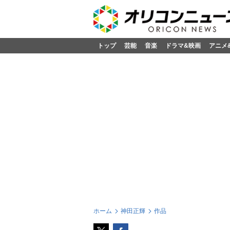
トップ
芸能
音楽
ドラマ&映画
アニメ
ホーム
神田正輝
作品