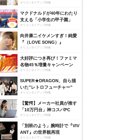
オリコンタイアップ特集
マクドナルドが40年にわたり
支える「小学生の甲子園」
オリコンタイアップ特集
向井康二イケメンすぎ！純愛
『（LOVE SONG）』
オリコンタイアップ特集
大好評につき再び！ファミマ
名物45％増量キャンペーン
オリコンタイアップ特集
SUPER★DRAGON、自ら描
いた”レトロフューチャー”
オリコンタイアップ特集
【驚愕】メーカー社員が推す
「10万円台」神コスパPC
オリコンタイアップ特集
「別班のよう」腕時計で『VIV
ANT』の世界観再現
オリコンタイアップ特集