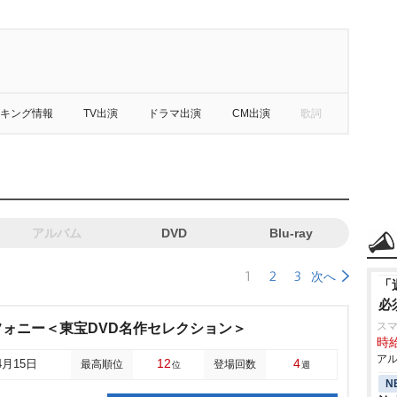
キング情報
TV出演
ドラマ出演
CM出演
歌詞
アルバム
DVD
Blu-ray
1
2
3
次へ
「
必
スマ
ォニー＜東宝DVD名作セレクション＞
時給
アル
12
4
4月15日
最高順位
登場回数
位
週
N