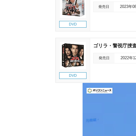
発売日
2023年0
DVD
ゴリラ・警視庁捜査第
発売日
2022年
DVD