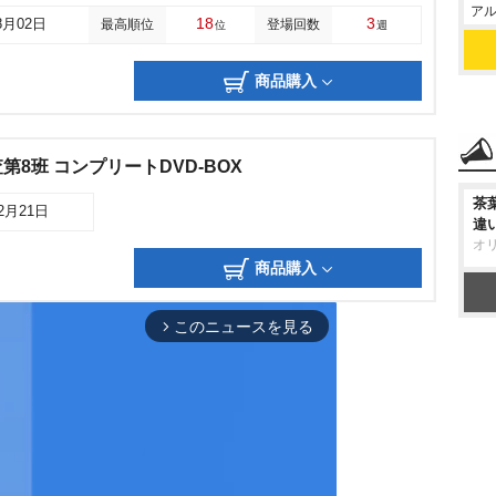
アル
18
3
8月02日
最高順位
登場回数
位
週
商品購入
8班 コンプリートDVD-BOX
茶
12月21日
違
オ
商品購入
このニュースを見る
arrow_forward_ios