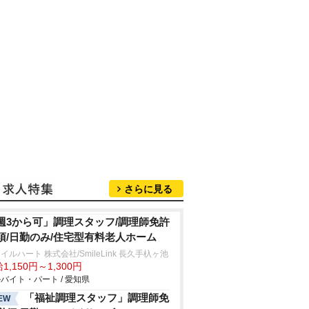
さらに見る
週3から可」調理スタッフ/調理師免許
須/日勤のみ/住宅型有料老人ホーム
イルハート 株式会社/SmileLink 長久手杁ヶ池
1,150円～1,300円
バイト・パート / 愛知県
「福祉調理スタッフ」調理師免
EW