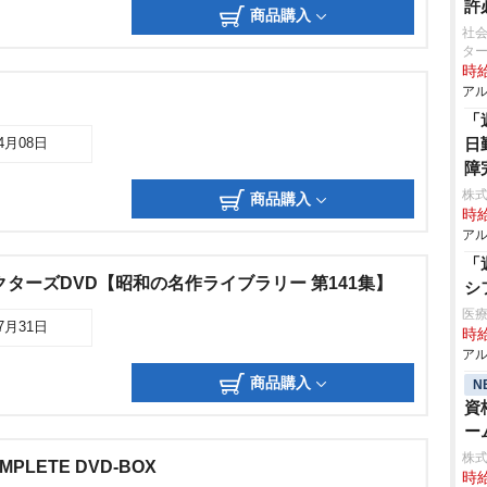
許
商品購入
社会
タ
時給
アル
「
日
04月08日
障
株式
商品購入
時給
アル
「
クターズDVD【昭和の名作ライブラリー 第141集】
シ
医療
07月31日
時給
アル
商品購入
N
資
ー
株
PLETE DVD-BOX
時給