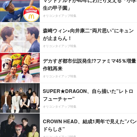
マクドナルドが40年にわたり支える「小学
生の甲子園」
オリコンタイアップ特集
森崎ウィン×向井康二“両片思い”にキュン
が止まらん！
オリコンタイアップ特集
デカすぎ都市伝説発生!?ファミマ45％増量
作戦再来
オリコンタイアップ特集
SUPER★DRAGON、自ら描いた”レトロ
フューチャー”
オリコンタイアップ特集
CROWN HEAD、結成1周年で見えた”バン
ドらしさ”
オリコンタイアップ特集