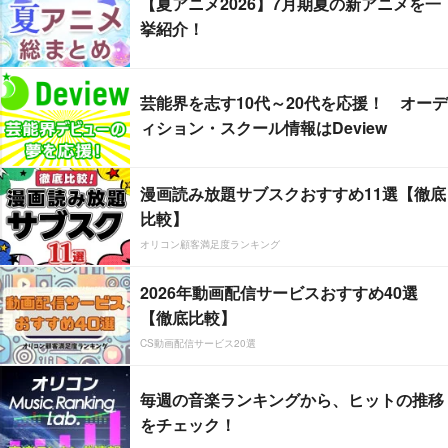
【夏アニメ2026】7月期夏の新アニメを一
挙紹介！
芸能界を志す10代～20代を応援！ オーデ
ィション・スクール情報はDeview
漫画読み放題サブスクおすすめ11選【徹底
比較】
オリコン顧客満足度ランキング
2026年動画配信サービスおすすめ40選
【徹底比較】
CS動画配信サービス20選
毎週の音楽ランキングから、ヒットの推移
をチェック！