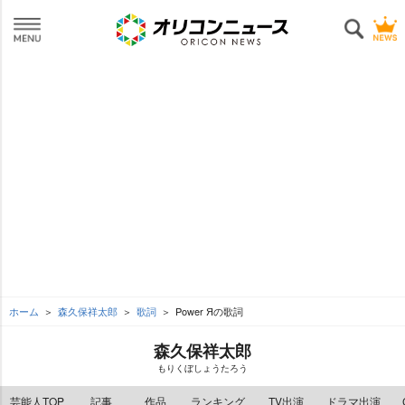
ホーム
森久保祥太郎
歌詞
Power Яの歌詞
森久保祥太郎
もりくぼしょうたろう
芸能人TOP
記事
作品
ランキング
TV出演
ドラマ出演