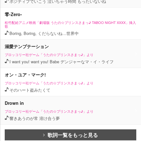
ポジティブでいこう 泣いちゃう時間 もったいないね
零-Zero-
松竹配給アニメ映画「劇場版 うたの☆プリンスさまっ♪ TABOO NIGHT XXXX」挿入
歌
Boring, Boring, くだらないね…世界中
溺愛テンプテーション
ブロッコリー社ゲーム「うたの☆プリンスさまっ♪」より
I want you! want you! Babe デンジャーなマ・イ・ライフ
オン・ユア・マーク!
ブロッコリー社ゲーム「うたの☆プリンスさまっ♪」より
そのハート盗みたくて
Drown in
ブロッコリー社ゲーム「うたの☆プリンスさまっ♪」より
響きあうのが常 溶け合う夢
歌詞一覧をもっと見る