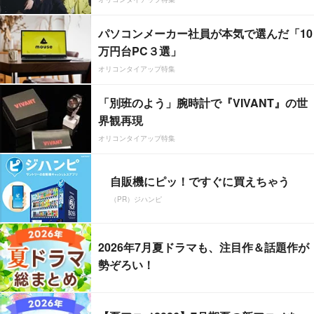
パソコンメーカー社員が本気で選んだ「10
万円台PC３選」
オリコンタイアップ特集
「別班のよう」腕時計で『VIVANT』の世
界観再現
オリコンタイアップ特集
自販機にピッ！ですぐに買えちゃう
（PR）ジハンピ
2026年7月夏ドラマも、注目作＆話題作が
勢ぞろい！