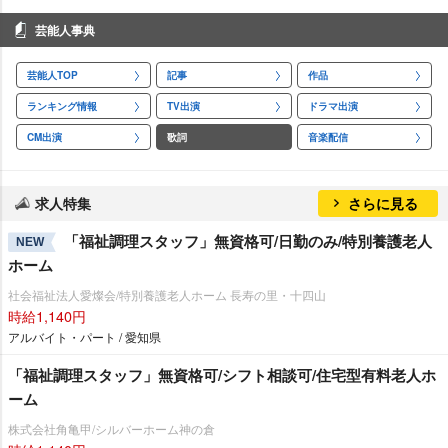
芸能人事典
芸能人TOP
記事
作品
ランキング情報
TV出演
ドラマ出演
CM出演
歌詞
音楽配信
求人特集
さらに見る
「福祉調理スタッフ」無資格可/日勤のみ/特別養護老人
NEW
ホーム
社会福祉法人愛燦会/特別養護老人ホーム 長寿の里・十四山
時給1,140円
アルバイト・パート / 愛知県
「福祉調理スタッフ」無資格可/シフト相談可/住宅型有料老人ホ
ーム
株式会社角亀甲/シルバーホーム神の倉