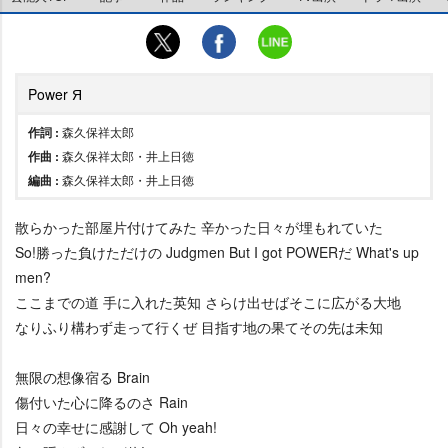
Power Я
作詞 :
森久保祥太郎
作曲 :
森久保祥太郎・井上日徳
編曲 :
森久保祥太郎・井上日徳
散らかった部屋片付けてみた 辛かった日々が埋もれていた
So!勝った負けただけの Judgmen But I got POWERだ What's up
men?
ここまでの道 手に入れた英知 さらけ出せばそこに広がる大地
なりふり構わず走って行くぜ 目指す地の果てその先は未知
無限の想像宿る Brain
傷付いた心に降るのさ Rain
日々の幸せに感謝して Oh yeah!