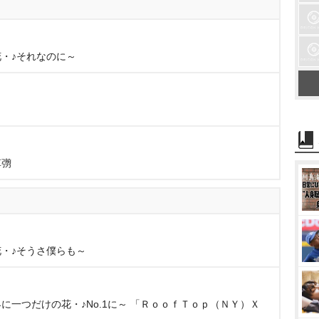
の花・♪それなのに～
草彅
の花・♪そうさ僕らも～
P・世界に一つだけの花・♪No.1に～ 「ＲｏｏｆＴｏｐ（ＮＹ）Ｘ