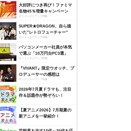
大好評につき再び！ファミマ
名物45％増量キャンペーン
オリコンタイアップ特集
SUPER★DRAGON、自ら描
いた”レトロフューチャー”
オリコンタイアップ特集
パソコンメーカー社員が本気
で選ぶ「10万円台PC3選」
オリコンタイアップ特集
『VIVANT』限定ウオッチ、プ
ロデューサーの感想は
オリコンタイアップ特集
2026年7月夏ドラマも、注目
作＆話題作が勢ぞろい！
【夏アニメ2026】7月期夏の
新アニメを一挙紹介！
芸能界を志す10代～20代を応