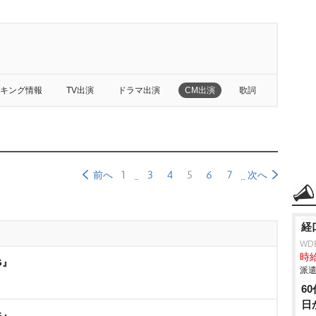
キング情報
TV出演
ドラマ出演
CM出演
歌詞
1
3
4
5
6
7
前へ
次へ
経
WD
時給
G』
派遣
6
日
G』