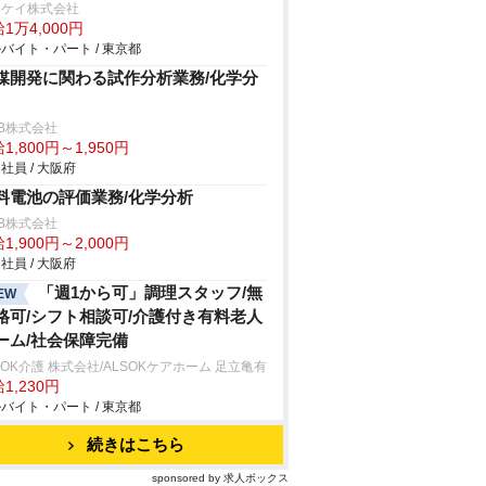
イケイ株式会社
1万4,000円
バイト・パート / 東京都
媒開発に関わる試作分析業務/化学分
B株式会社
1,800円～1,950円
社員 / 大阪府
料電池の評価業務/化学分析
B株式会社
1,900円～2,000円
社員 / 大阪府
「週1から可」調理スタッフ/無
EW
格可/シフト相談可/介護付き有料老人
ーム/社会保障完備
SOK介護 株式会社/ALSOKケアホーム 足立亀有
1,230円
バイト・パート / 東京都
続きはこちら
sponsored by 求人ボックス