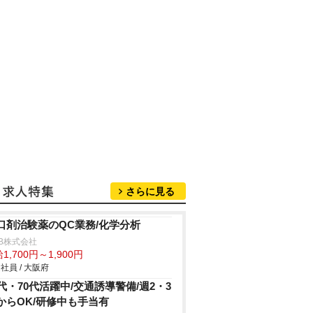
さらに見る
口剤治験薬のQC業務/化学分析
B株式会社
1,700円～1,900円
社員 / 大阪府
0代・70代活躍中/交通誘導警備/週2・3
からOK/研修中も手当有