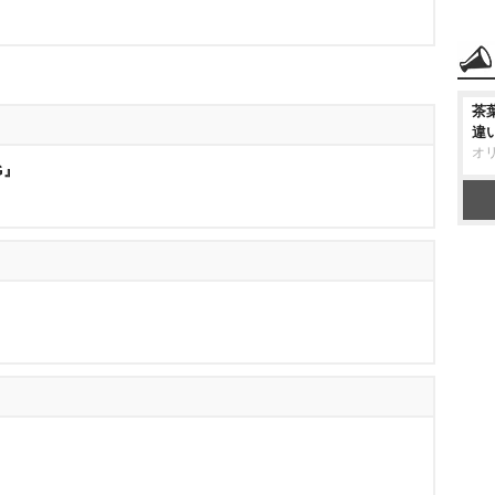
茶
違
オ
G』