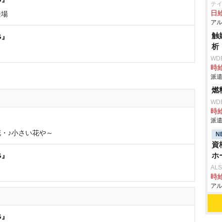
テ
日給
登場
アル
触
G』
析
WD
時給
派遣
燃
WD
時給
派遣
の花・♪小さい花や～
N
資
ホ
G』
AL
時給
アル
G』