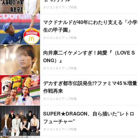
オリコンタイアップ特集
マクドナルドが40年にわたり支える「小学
生の甲子園」
オリコンタイアップ特集
向井康二イケメンすぎ！純愛『（LOVE S
ONG）』
オリコンタイアップ特集
デカすぎ都市伝説発生!?ファミマ45％増量
作戦再来
オリコンタイアップ特集
SUPER★DRAGON、自ら描いた”レトロ
フューチャー”
オリコンタイアップ特集