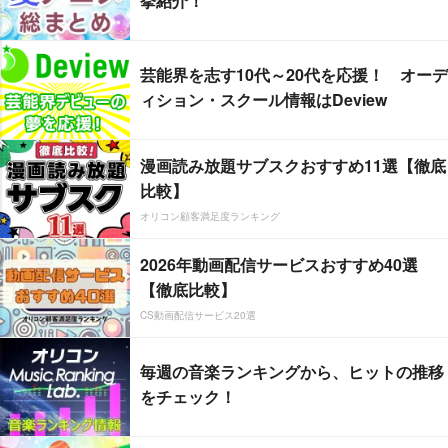
挙紹介！
芸能界を志す10代～20代を応援！ オーデ
ィション・スクール情報はDeview
漫画読み放題サブスクおすすめ11選【徹底
比較】
オリコン顧客満足度ランキング
2026年動画配信サービスおすすめ40選
【徹底比較】
CS動画配信サービス20選
毎週の音楽ランキングから、ヒットの推移
をチェック！