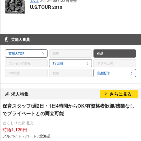
2012年08月22日発売
DVD
U.S.TOUR 2010
芸能人事典
芸能人TOP
記事
作品
ランキング情報
TV出演
ドラマ出演
CM出演
歌詞
音楽配信
求人特集
さらに見る
保育スタッフ/週2日・1日4時間からOK/有資格者歓迎/残業なし
でプライベートとの両立可能
ぬくもりの森 北光
時給1,125円～
アルバイト・パート / 北海道