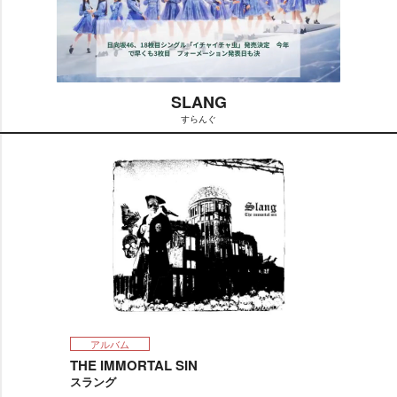
SLANG
すらんぐ
M
u
t
e
アルバム
THE IMMORTAL SIN
スラング