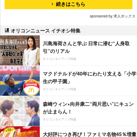
続きはこちら
sponsored by 求人ボックス
オリコンニュース イチオシ特集
川島海荷さんと学ぶ 日常に潜む“人身取
引”のリアル
オリコンタイアップ特集
マクドナルドが40年にわたり支える「小学
生の甲子園」
オリコンタイアップ特集
森崎ウィン×向井康二“両片思い”にキュン
が止まらん！
オリコンタイアップ特集
大好評につき再び！ファミマ名物45％増量