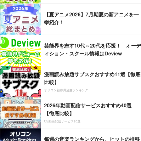
【夏アニメ2026】7月期夏の新アニメを一
挙紹介！
芸能界を志す10代～20代を応援！ オーデ
ィション・スクール情報はDeview
漫画読み放題サブスクおすすめ11選【徹底
比較】
オリコン顧客満足度ランキング
2026年動画配信サービスおすすめ40選
【徹底比較】
CS動画配信サービス20選
毎週の音楽ランキングから、ヒットの推移