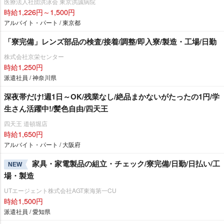
医療法人社団洪泳会 東京洪誠病院
時給1,226円～1,500円
アルバイト・パート / 東京都
「寮完備」レンズ部品の検査/接着/調整/即入寮/製造・工場/日勤
株式会社京栄センター
時給1,250円
派遣社員 / 神奈川県
深夜帯だけ!週1日～OK/残業なし/絶品まかないがたったの1円/学
生さん活躍中!/髪色自由/四天王
四天王 道頓堀店
時給1,650円
アルバイト・パート / 大阪府
家具・家電製品の組立・チェック/寮完備/日勤/日払い/工
NEW
場・製造
UTエージェント株式会社AGT東海第一CU
時給1,500円
派遣社員 / 愛知県