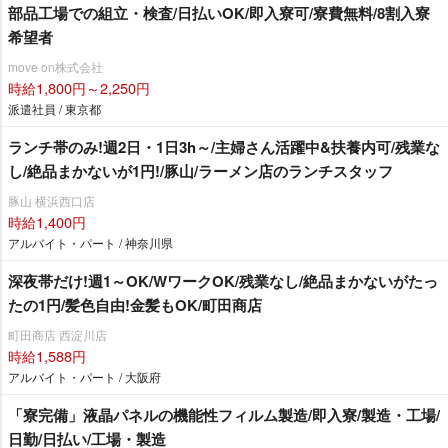
部品工場での組立・検査/日払いOK/即入寮可/寮費無料/8割入寮
希望者
move on株式会社
時給1,800円～2,250円
派遣社員 / 東京都
ランチ帯のみ!週2日・1日3h～/主婦さん活躍中&扶養内可/残業な
し/絶品まかないが1円!/豚山/ラーメン店のランチスタッフ
豚山 横浜西口店
時給1,400円
アルバイト・パート / 神奈川県
深夜帯だけ!週1～OK/WワークOK/残業なし/絶品まかないがたっ
たの1円/髪色自由!金髪もOK/町田商店
町田商店 西淀川店
時給1,588円
アルバイト・パート / 大阪府
「寮完備」液晶パネルの機能性フィルム製造/即入寮/製造・工場/
日勤/日払い/工場・製造