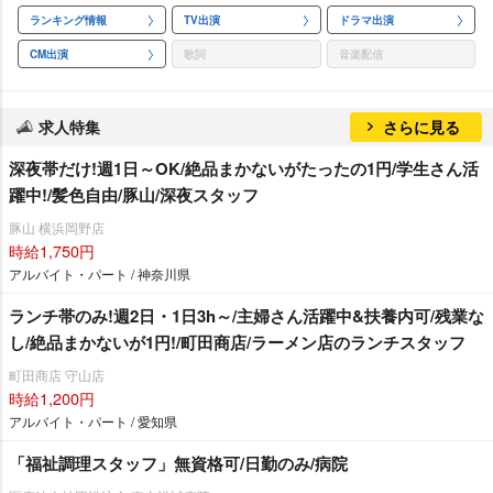
ランキング情報
TV出演
ドラマ出演
CM出演
歌詞
音楽配信
求人特集
さらに見る
深夜帯だけ!週1日～OK/絶品まかないがたったの1円/学生さん活
躍中!/髪色自由/豚山/深夜スタッフ
豚山 横浜岡野店
時給1,750円
アルバイト・パート / 神奈川県
ランチ帯のみ!週2日・1日3h～/主婦さん活躍中&扶養内可/残業な
し/絶品まかないが1円!/町田商店/ラーメン店のランチスタッフ
町田商店 守山店
時給1,200円
アルバイト・パート / 愛知県
「福祉調理スタッフ」無資格可/日勤のみ/病院