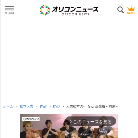
ホーム
松本人志
作品
DVD
人志松本の○○な話 誕生編～前期～
このニュースを見る
arrow_forward_ios