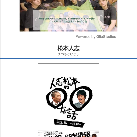
Powered by 
GliaStudios
松本人志
M
まつもとひとし
u
t
e