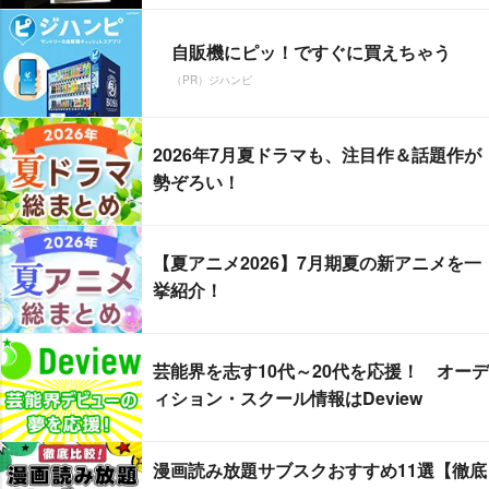
自販機にピッ！ですぐに買えちゃう
（PR）ジハンピ
2026年7月夏ドラマも、注目作＆話題作が
勢ぞろい！
【夏アニメ2026】7月期夏の新アニメを一
挙紹介！
芸能界を志す10代～20代を応援！ オーデ
ィション・スクール情報はDeview
漫画読み放題サブスクおすすめ11選【徹底