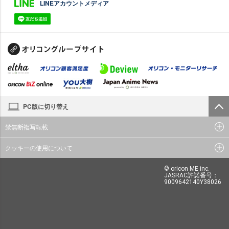
LINEアカウントメディア
PC版に切り替え
禁無断複写転載
クッキーの使用について
© oricon ME inc.
JASRAC許諾番号：
9009642140Y38026