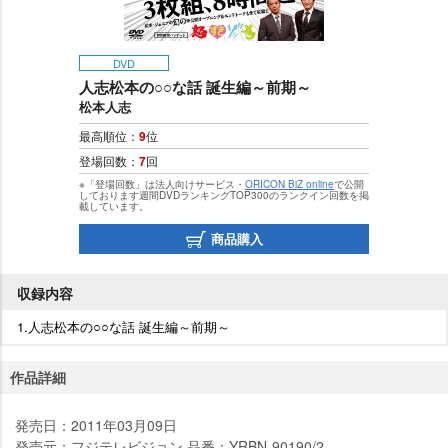
DVD
人志松本の○○な話 誕生編～前期～
松本人志
最高順位：
9
位
登場回数：
7
回
※「登場回数」は法人向けサービス・
ORICON BiZ online
で公開
しております週間DVDランキングTOP300のランクイン回数を掲
載しています。
商品購入
収録内容
1.人志松本の○○な話 誕生編～前期～
作品詳細
発売日：2011年03月09日
発売元：フジテレビジョン 品番：YRBN-90190/2