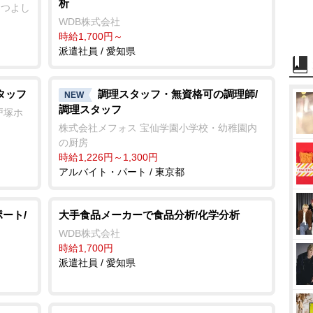
析
まつよし
WDB株式会社
時給1,700円～
派遣社員 / 愛知県
タッフ
調理スタッフ・無資格可の調理師/
NEW
調理スタッフ
戸塚ホ
株式会社メフォス 宝仙学園小学校・幼稚園内
の厨房
時給1,226円～1,300円
アルバイト・パート / 東京都
ート/
大手食品メーカーで食品分析/化学分析
WDB株式会社
時給1,700円
派遣社員 / 愛知県