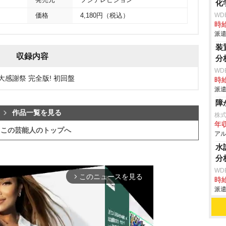
発売元
フジテレビジョン
化
WD
価格
4,180円（税込）
時給
派遣
装
収録内容
分
WD
末大感謝祭 完全版! 初回盤
時給
派遣
障
作品一覧を見る
株
年収
この芸能人のトップへ
アル
水
分
WD
このニュースを見る
arrow_forward_ios
時給
派遣