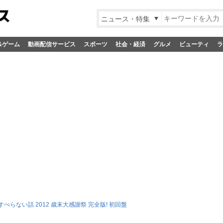
ニュース・特集
&ゲーム
動画配信サービス
スポーツ
社会・経済
グルメ
ビューティ
ラ
べらない話 2012 歳末大感謝祭 完全版! 初回盤