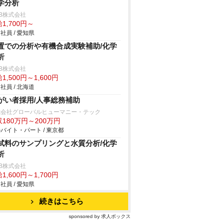
学分析
B株式会社
1,700円～
社員 / 愛知県
置での分析や有機合成実験補助/化学
析
B株式会社
1,500円～1,600円
社員 / 北海道
がい者採用/人事総務補助
式会社グローバルヒューマニー・テック
180万円～200万円
バイト・パート / 東京都
試料のサンプリングと水質分析/化学
析
B株式会社
1,600円～1,700円
社員 / 愛知県
続きはこちら
sponsored by 求人ボックス