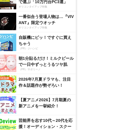
で選ぶ「10万円台PC3選」
オリコンタイアップ特集
一番似合う登場人物は…『VIV
ANT』限定ウオッチ
オリコンタイアップ特集
自販機にピッ！ですぐに買え
ちゃう
（PR）ジハンピ
朝1分貼るだけ！ミルクピール
で一日中ずっとうるツヤ肌
（PR）サボリーノ
2026年7月夏ドラマも、注目
作＆話題作が勢ぞろい！
【夏アニメ2026】7月期夏の
新アニメを一挙紹介！
芸能界を志す10代～20代を応
援！オーディション・スクー