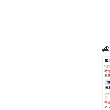
環
WD
時給
派遣
N
資
株式
房
時給
アル