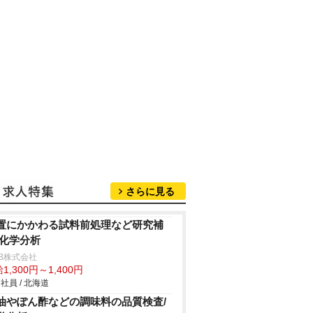
さらに見る
置にかかわる試料前処理など研究補
/化学分析
B株式会社
1,300円～1,400円
社員 / 北海道
油やぽん酢などの調味料の品質検査/