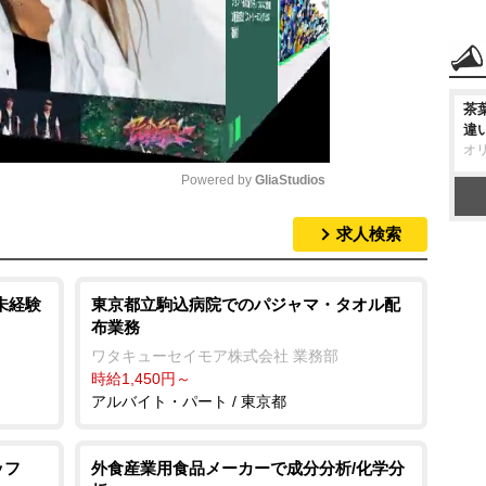
茶
違
オ
Powered by 
GliaStudios
求人検索
M
u
t
未経験
東京都立駒込病院でのパジャマ・タオル配
布業務
e
ワタキューセイモア株式会社 業務部
時給1,450円～
アルバイト・パート / 東京都
ッフ
外食産業用食品メーカーで成分分析/化学分