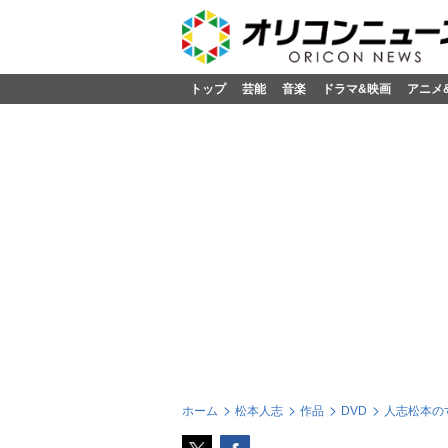
トップ
芸能
音楽
ドラマ&映画
アニメ
ホーム
松本人志
作品
DVD
人志松本のす