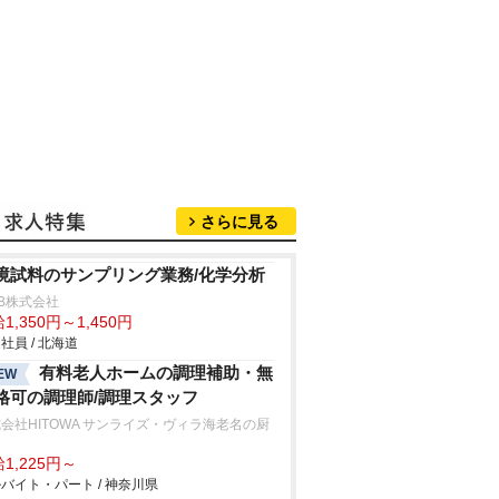
さらに見る
境試料のサンプリング業務/化学分析
B株式会社
1,350円～1,450円
社員 / 北海道
有料老人ホームの調理補助・無
EW
格可の調理師/調理スタッフ
会社HITOWA サンライズ・ヴィラ海老名の厨
1,225円～
バイト・パート / 神奈川県