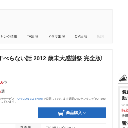
キング情報
TV出演
ドラマ出演
CM出演
歌詞
べらない話 2012 歳末大感謝祭 完全版!
16
位
6
週
装
助
向けサービス・
ORICON BiZ online
で公開しております週間DVDランキングTOP300
載しています。
WD
時給
商品購入
派遣
醤