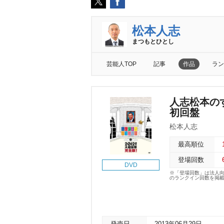
松本人志
まつもとひとし
芸能人TOP
記事
作品
ラン
人志松本のす
初回盤
松本人志
最高順位
登場回数
DVD
※「登場回数」は法人
のランクイン回数を掲