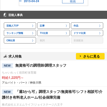
2013-04-24
映画
芸能人事典
芸能人TOP
記事
作品
ランキング情報
TV出演
ドラマ出演
CM出演
歌詞
音楽配信
求人特集
さらに見る
無資格可の調理師/調理スタッフ
NEW
ちゃいれっく前田町保育園
時給1,225円～
アルバイト・パート / 神奈川県
「週3から可」調理スタッフ/無資格可/シフト相談可/介
NEW
護付き有料老人ホーム/社会保障完備
株式会社エヌエムライフ/ジョイステージ八王子