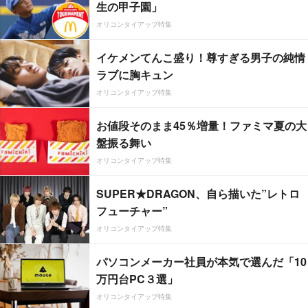
生の甲子園」
オリコンタイアップ特集
イケメンてんこ盛り！尊すぎる男子の純情
ラブに胸キュン
オリコンタイアップ特集
お値段そのまま45％増量！ファミマ夏の大
盤振る舞い
オリコンタイアップ特集
SUPER★DRAGON、自ら描いた”レトロ
フューチャー”
オリコンタイアップ特集
パソコンメーカー社員が本気で選んだ「10
万円台PC３選」
オリコンタイアップ特集