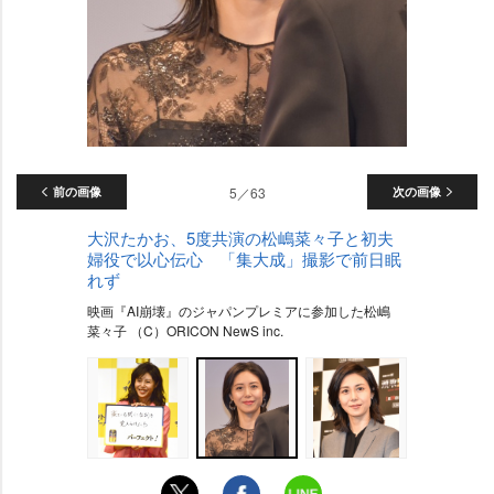
前の画像
5／63
次の画像
大沢たかお、5度共演の松嶋菜々子と初夫
婦役で以心伝心 「集大成」撮影で前日眠
れず
映画『AI崩壊』のジャパンプレミアに参加した松嶋
菜々子 （C）ORICON NewS inc.