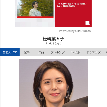
Powered by 
GliaStudios
松嶋菜々子
M
まつしまななこ
u
t
芸能人TOP
記事
作品
ランキング
TV出演
ドラマ出演
e