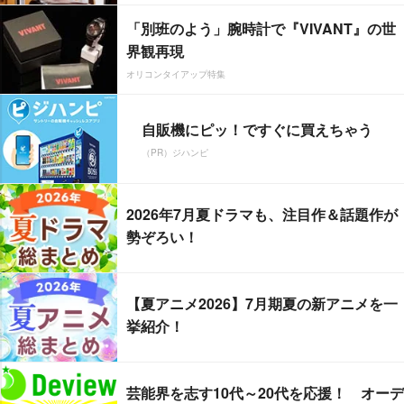
「別班のよう」腕時計で『VIVANT』の世
界観再現
オリコンタイアップ特集
自販機にピッ！ですぐに買えちゃう
（PR）ジハンピ
2026年7月夏ドラマも、注目作＆話題作が
勢ぞろい！
【夏アニメ2026】7月期夏の新アニメを一
挙紹介！
芸能界を志す10代～20代を応援！ オーデ