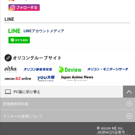
LINE
LINEアカウントメディア
PC版に切り替え
禁無断複写転載
クッキーの使用について
© oricon ME inc.
JASRAC許諾番号：