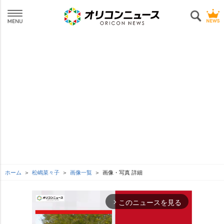
ホーム
松嶋菜々子
画像一覧
画像・写真 詳細
このニュースを見る
arrow_forward_ios