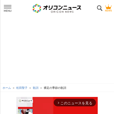
ホーム
松田聖子
歌詞
裸足の季節の歌詞
このニュースを見る
arrow_forward_ios