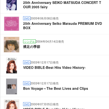
25th Anniversary SEIKO MATSUDA CONCERT T
OUR 2005 fairy
2005年06月08日発売
DVD
25th Anniversary Seiko Matsuda PREMIUM DVD
BOX
2004年04月14日発売
シングル
裸足の季節
2003年12月17日発売
DVD
VIDEO BIBLE-Best Hits Video History-
2003年12月17日発売
DVD
Bon Voyage～The Best Lives and Clips
2000年07月05日発売
DVD