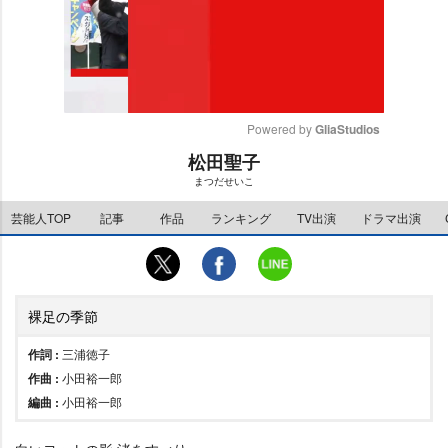
Powered by 
GliaStudios
松田聖子
M
まつだせいこ
u
t
芸能人TOP
記事
作品
ランキング
TV出演
ドラマ出演
e
裸足の季節
作詞 :
三浦徳子
作曲 :
小田裕一郎
編曲 :
小田裕一郎