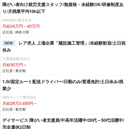
障がい者向け就労支援スタッフ/無資格・未経験OK/研修制度あ
り/月残業平均10h以下
kotrio紹介横浜支店
月給24万円～40万円
正社員 / 神奈川県
レア求人 上場企業「建設施工管理」/未経験歓迎/土日祝
NEW
休み
大豊建設株式会社
月給30万円～
正社員 / 東京都
1.5t/固定ルート配送ドライバー/日勤のみ/普通免許/土日休み/残
業少
SBSゼンツウ株式会社
月給28万3,655円～
正社員 / 東京都
デイサービス 障がい者支援員/中高年活躍中/20代～50代活躍中/
完全週休2日制