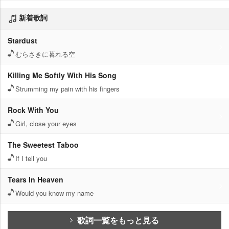
新着歌詞
Stardust
むらさきに暮れる空
Killing Me Softly With His Song
Strumming my pain with his fingers
Rock With You
Girl, close your eyes
The Sweetest Taboo
If I tell you
Tears In Heaven
Would you know my name
歌詞一覧をもっと見る