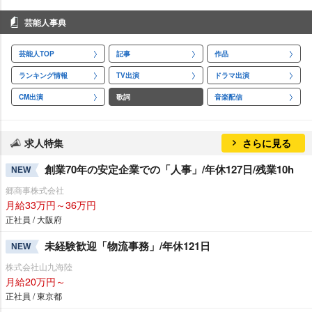
芸能人事典
芸能人TOP
記事
作品
ランキング情報
TV出演
ドラマ出演
CM出演
歌詞
音楽配信
求人特集
さらに見る
創業70年の安定企業での「人事」/年休127日/残業10h
NEW
郷商事株式会社
月給33万円～36万円
正社員 / 大阪府
未経験歓迎「物流事務」/年休121日
NEW
株式会社山九海陸
月給20万円～
正社員 / 東京都