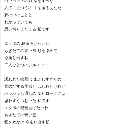
白いヨットの影 渚をすべり
入江に近づくの 手を振るあなた
夢の中のことと
わかっていても
思い切りこたえる 私です
エクボの 秘密あげたいわ
もぎたての青い風 頬を染めて
今走り出す私
二人ひとつのシルエット
誘われた映画は まぶしすぎたの
背のびする季節と 云われたけれど
ハラハラし通しの エピローグには
思わずうつむいた 私です
エクボの秘密あげたいわ
もぎたての青い空
愛をめがけ 今走り出す私