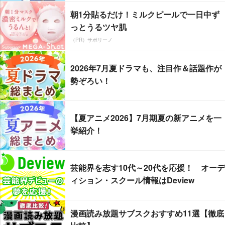
朝1分貼るだけ！ミルクピールで一日中ず
っとうるツヤ肌
（PR）サボリーノ
2026年7月夏ドラマも、注目作＆話題作が
勢ぞろい！
【夏アニメ2026】7月期夏の新アニメを一
挙紹介！
芸能界を志す10代～20代を応援！ オーデ
ィション・スクール情報はDeview
漫画読み放題サブスクおすすめ11選【徹底