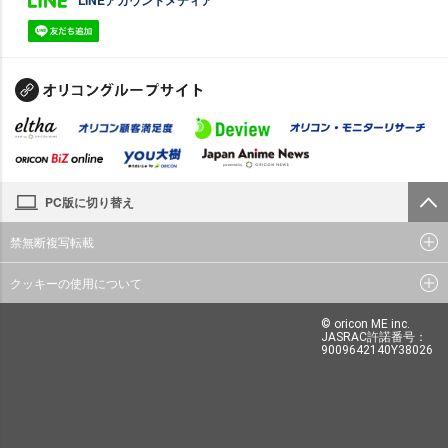
PC版に切り替え
禁無断複写転載
クッキーの使用について
© oricon ME inc.
JASRAC許諾番号：
9009642140Y38026