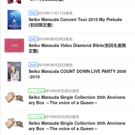
2010年11月17日発売
DVD
Seiko Matsuda Concert Tour 2010 My Prelude
(初回限定盤)
2010年09月29日発売
DVD
Seiko Matsuda Video Diamond Bible(初回生産限
定盤)
2010年09月22日発売
DVD
Seiko Matsuda COUNT DOWN LIVE PARTY 2009
-2010
2010年05月26日発売
シングル
Seiko Matsuda Single Collection 30th Annivers
ary Box ～The voice of a Queen～
2010年05月26日発売
シングル
Seiko Matsuda Single Collection 30th Annivers
ary Box ～The voice of a Queen～