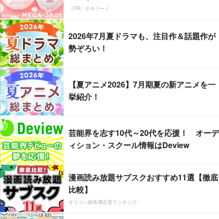
（PR）サボリーノ
2026年7月夏ドラマも、注目作＆話題作が
勢ぞろい！
【夏アニメ2026】7月期夏の新アニメを一
挙紹介！
芸能界を志す10代～20代を応援！ オーデ
ィション・スクール情報はDeview
漫画読み放題サブスクおすすめ11選【徹底
比較】
オリコン顧客満足度ランキング