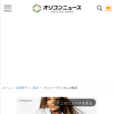
ホーム
松田聖子
歌詞
チェリーブラッサムの歌詞
このニュースを見る
arrow_forward_ios