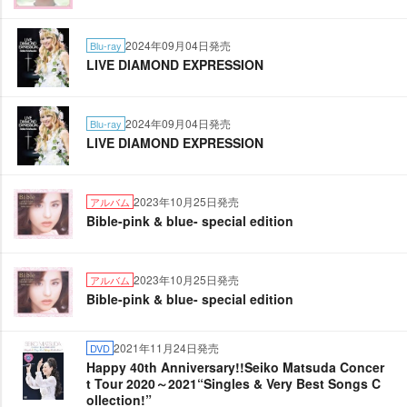
2024年09月04日発売
Blu-ray
LIVE DIAMOND EXPRESSION
2024年09月04日発売
Blu-ray
LIVE DIAMOND EXPRESSION
2023年10月25日発売
アルバム
Bible-pink & blue- special edition
2023年10月25日発売
アルバム
Bible-pink & blue- special edition
2021年11月24日発売
DVD
Happy 40th Anniversary!!Seiko Matsuda Concer
t Tour 2020～2021“Singles & Very Best Songs C
ollection!”