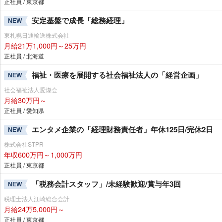
正社員 / 東京都
安定基盤で成長「総務経理」
NEW
東札幌日通輸送株式会社
月給21万1,000円～25万円
正社員 / 北海道
福祉・医療を展開する社会福祉法人の「経営企画」
NEW
社会福祉法人愛燦会
月給30万円～
正社員 / 愛知県
エンタメ企業の「経理財務責任者」年休125日/完休2日
NEW
株式会社STPR
年収600万円～1,000万円
正社員 / 東京都
「税務会計スタッフ」/未経験歓迎/賞与年3回
NEW
税理士法人江崎総合会計
月給24万5,000円～
正社員 / 東京都