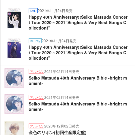
2021年11月24日発売
DVD
Happy 40th Anniversary!!Seiko Matsuda Concer
t Tour 2020～2021“Singles & Very Best Songs C
ollection!”
2021年11月24日発売
Blu-ray
Happy 40th Anniversary!!Seiko Matsuda Concer
t Tour 2020～2021“Singles & Very Best Songs C
ollection!”
2021年02月14日発売
アルバム
Seiko Matsuda 40th Anniversary Bible -bright m
oment-
2021年02月14日発売
アルバム
Seiko Matsuda 40th Anniversary Bible -bright m
oment-
2020年12月02日発売
アルバム
金色のリボン(初回生産限定盤)