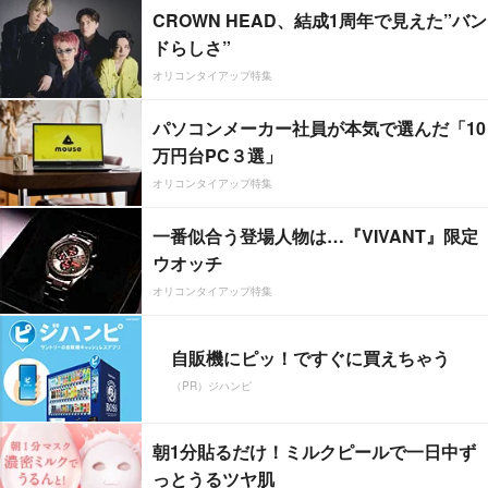
CROWN HEAD、結成1周年で見えた”バン
ドらしさ”
オリコンタイアップ特集
パソコンメーカー社員が本気で選んだ「10
万円台PC３選」
オリコンタイアップ特集
一番似合う登場人物は…『VIVANT』限定
ウオッチ
オリコンタイアップ特集
自販機にピッ！ですぐに買えちゃう
（PR）ジハンピ
朝1分貼るだけ！ミルクピールで一日中ず
っとうるツヤ肌