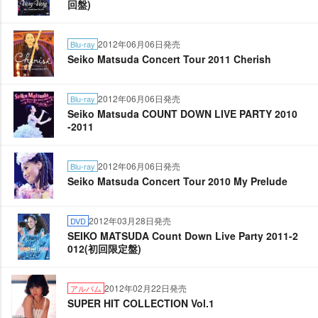
回盤)
2012年06月06日発売
Blu-ray
Seiko Matsuda Concert Tour 2011 Cherish
2012年06月06日発売
Blu-ray
Seiko Matsuda COUNT DOWN LIVE PARTY 2010
-2011
2012年06月06日発売
Blu-ray
Seiko Matsuda Concert Tour 2010 My Prelude
2012年03月28日発売
DVD
SEIKO MATSUDA Count Down Live Party 2011-2
012(初回限定盤)
2012年02月22日発売
アルバム
SUPER HIT COLLECTION Vol.1