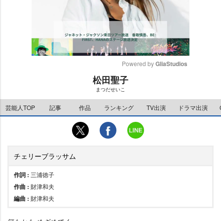
Powered by 
GliaStudios
松田聖子
M
まつだせいこ
u
t
芸能人TOP
記事
作品
ランキング
TV出演
ドラマ出演
e
チェリーブラッサム
作詞 :
三浦徳子
作曲 :
財津和夫
編曲 :
財津和夫