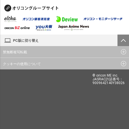
PC版に切り替え
禁無断複写転載
クッキーの使用について
© oricon ME inc.
JASRAC許諾番号：
9009642140Y38026