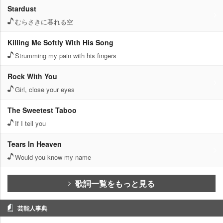
Stardust
むらさきに暮れる空
Killing Me Softly With His Song
Strumming my pain with his fingers
Rock With You
Girl, close your eyes
The Sweetest Taboo
If I tell you
Tears In Heaven
Would you know my name
歌詞一覧をもっと見る
芸能人事典