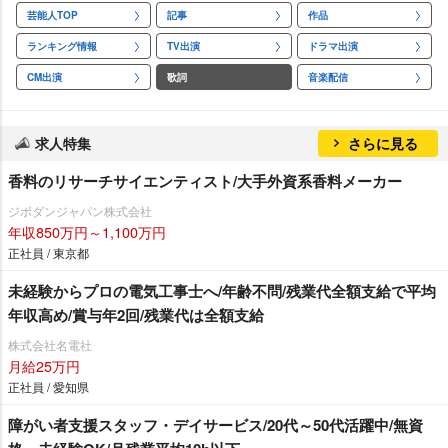
芸能人TOP
記事
作品
ランキング情報
TV出演
ドラマ出演
CM出演
歌詞
音楽配信
求人特集
さらに見る
香料のリサーチサイエンティスト/大手外資系香料メーカー
ジボダンジャパン株式会社
年収850万円～1,100万円
正社員 / 東京都
未経験からプロの電気工事士へ/年齢不問/残業代全額支給で平均
年収高め/賞与年2回/残業代は全額支給
株式会社名電社
月給25万円
正社員 / 愛知県
障がい者支援スタッフ・デイサービス/20代～50代活躍中/無資