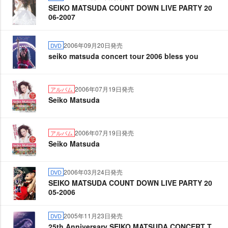
SEIKO MATSUDA COUNT DOWN LIVE PARTY 20
06-2007
2006年09月20日発売
DVD
seiko matsuda concert tour 2006 bless you
2006年07月19日発売
アルバム
Seiko Matsuda
2006年07月19日発売
アルバム
Seiko Matsuda
2006年03月24日発売
DVD
SEIKO MATSUDA COUNT DOWN LIVE PARTY 20
05-2006
2005年11月23日発売
DVD
25th Anniversary SEIKO MATSUDA CONCERT T