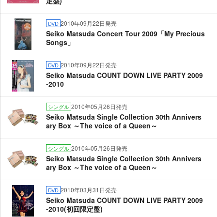
定盤)
2010年09月22日発売
DVD
Seiko Matsuda Concert Tour 2009「My Precious
Songs」
2010年09月22日発売
DVD
Seiko Matsuda COUNT DOWN LIVE PARTY 2009
-2010
2010年05月26日発売
シングル
Seiko Matsuda Single Collection 30th Annivers
ary Box ～The voice of a Queen～
2010年05月26日発売
シングル
Seiko Matsuda Single Collection 30th Annivers
ary Box ～The voice of a Queen～
2010年03月31日発売
DVD
Seiko Matsuda COUNT DOWN LIVE PARTY 2009
-2010(初回限定盤)