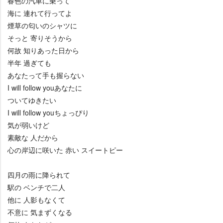
春色の汽車に乗って
海に 連れて行ってよ
煙草の匂いのシャツに
そっと 寄りそうから
何故 知りあった日から
半年 過ぎても
あなたって手も握らない
I will follow youあなたに
ついてゆきたい
I will follow youちょっぴり
気が弱いけど
素敵な 人だから
心の岸辺に咲いた 赤い スイートピー
四月の雨に降られて
駅の ベンチで二人
他に 人影もなくて
不意に 気まずくなる