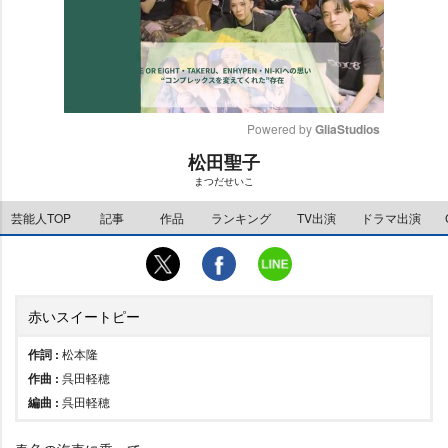
Powered by 
GliaStudios
松田聖子
M
まつだせいこ
u
t
芸能人TOP
記事
作品
ランキング
TV出演
ドラマ出演
e
赤いスイートピー
作詞 :
松本隆
作曲 :
呉田軽穂
編曲 :
呉田軽穂