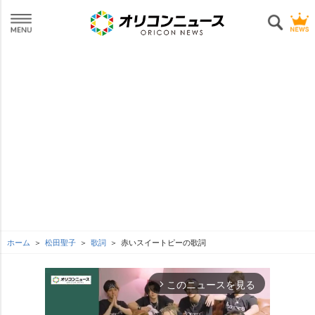
ホーム
松田聖子
歌詞
赤いスイートピーの歌詞
このニュースを見る
arrow_forward_ios