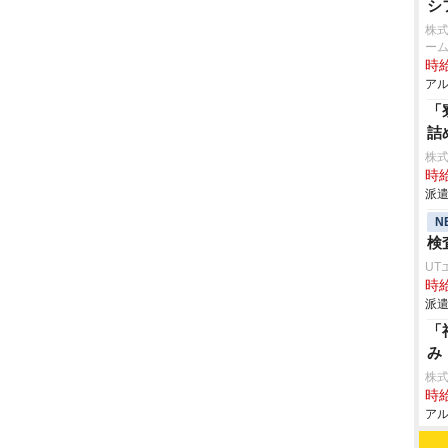
シ
株式
ーム
時給
アル
「
詰
株
時給
派遣
N
検
UT
時給
派遣
「
み
株
時給
アル