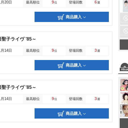
9
6
1月20日
最高順位
登場回数
位
週
商品購入
田聖子ライヴ ’85～
9
3
1月14日
最高順位
登場回数
位
週
商品購入
田聖子ライヴ ’85～
9
3
1月14日
最高順位
登場回数
位
週
商品購入