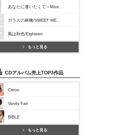
あなたに逢いたくて～Missing You～/明日へと駆け出してゆこう
ガラスの林檎/SWEET MEMORIES
風は秋色/Eighteen
もっと見る
CDアルバム売上TOP3作品
Citron
Vanity Fair
BIBLE
もっと見る