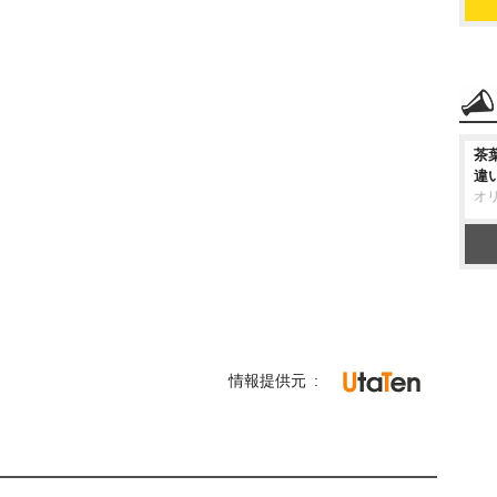
茶
違
オ
情報提供元