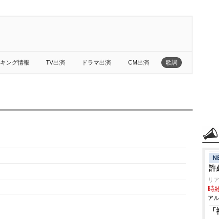
キング情報
TV出演
ドラマ出演
CM出演
歌詞
N
許
リア
時給
アル
「