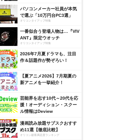
パソコンメーカー社員が本気
で選ぶ「10万円台PC3選」
オリコンタイアップ特集
一番似合う登場人物は…『VIV
ANT』限定ウオッチ
オリコンタイアップ特集
2026年7月夏ドラマも、注目
作＆話題作が勢ぞろい！
【夏アニメ2026】7月期夏の
新アニメを一挙紹介！
芸能界を志す10代～20代を応
援！オーディション・スクー
ル情報はDeview
漫画読み放題サブスクおすす
め11選【徹底比較】
オリコン顧客満足度ランキング