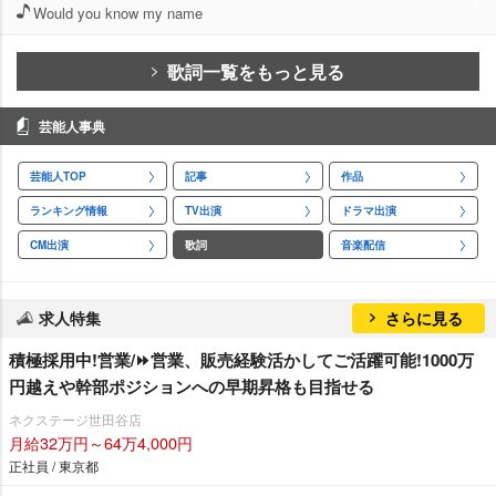
Would you know my name
歌詞一覧をもっと見る
芸能人事典
芸能人TOP
記事
作品
ランキング情報
TV出演
ドラマ出演
CM出演
歌詞
音楽配信
求人特集
さらに見る
積極採用中!営業/⏩️営業、販売経験活かしてご活躍可能!1000万
円越えや幹部ポジションへの早期昇格も目指せる
ネクステージ世田谷店
月給32万円～64万4,000円
正社員 / 東京都