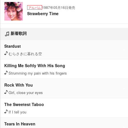
1987年05月16日発売
アルバム
Strawberry Time
新着歌詞
Stardust
むらさきに暮れる空
Killing Me Softly With His Song
Strumming my pain with his fingers
Rock With You
Girl, close your eyes
The Sweetest Taboo
If I tell you
Tears In Heaven