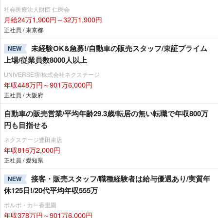
社会医療法人財団 仁医会
月給24万1,900円～32万1,900円
正社員 / 東京都
未経験OK&急募!/自動車の販売スタッフ/東証プライム
NEW
上場/従業員数8000人以上
UNIVERSE堺/株式会社ネクステージ
年収448万円～901万6,000円
正社員 / 大阪府
自動車の販売営業/平均年齢29.3歳/転居の無い転職で年収800万
円も目指せる
ネクステージ豊田東店
年収816万2,000円
正社員 / 愛知県
接客・販売スタッフ/職種経験者は給与優遇あり/実質年
NEW
休125日!/20代平均年収555万
ボルボ・カー香里園
年収378万円～901万6,000円