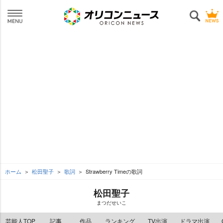
ホーム
松田聖子
歌詞
Strawberry Timeの歌詞
松田聖子
まつだせいこ
芸能人TOP
記事
作品
ランキング
TV出演
ドラマ出演