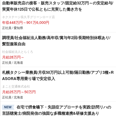
自動車販売店の接客・販売スタッフ/固定給32万円～の安定給与/
実質年休125日で公私ともに充実した働き方を
ネクステージ⾧久手グリーンロード店
年収448万円～901万6,000円
正社員 / 愛知県
調理員/社会福祉法人勤務/高年収/賞与年2回/長期特別休暇あり/
髪型服装自由
社会福祉法人とらくろ
月給28万円～
正社員 / 北海道
札幌タクシー乗務員/月収50万円以上可能/隔日勤務/アプリ3種×R
ASORA専用乗り場で安定収入
まこと交通株式会社
月給25万円～50万円
正社員 / 北海道
在宅で摂食嚥下・失語症アプローチを実践!訪問リハの
NEW
言語聴覚士/病院発信の強固な多職種連携&研修支援あり