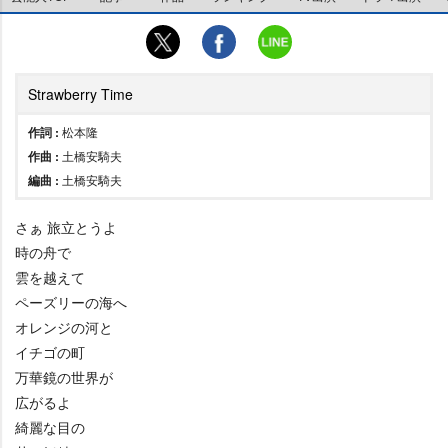
Strawberry Time
作詞 :
松本隆
作曲 :
土橋安騎夫
編曲 :
土橋安騎夫
さぁ 旅立とうよ
時の舟で
雲を越えて
ペーズリーの海へ
オレンジの河と
イチゴの町
万華鏡の世界が
広がるよ
綺麗な目の