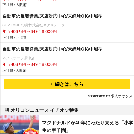
正社員 / 大阪府
自動車の反響営業/来店対応中心/未経験OK/中域型
SUV LAND札幌/株式会社ネクステージ
年収406万円～849万8,000円
正社員 / 北海道
自動車の反響営業/来店対応中心/未経験OK/中域型
ネクステージ摂津店
年収406万円～849万8,000円
正社員 / 大阪府
続きはこちら
sponsored by 求人ボックス
オリコンニュース イチオシ特集
マクドナルドが40年にわたり支える「小学
生の甲子園」