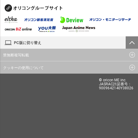
PC版に切り替え
禁無断複写転載
クッキーの使用について
© oricon ME inc.
JASRAC許諾番号：
9009642140Y38026