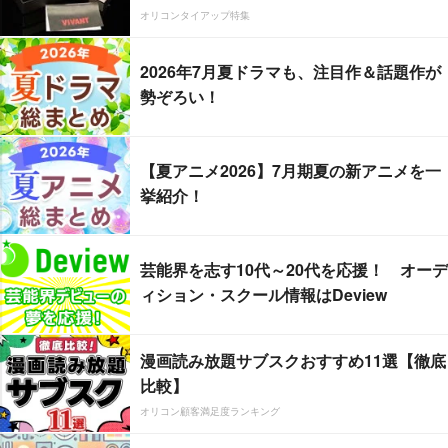
オリコンタイアップ特集
2026年7月夏ドラマも、注目作＆話題作が
勢ぞろい！
【夏アニメ2026】7月期夏の新アニメを一
挙紹介！
芸能界を志す10代～20代を応援！ オーデ
ィション・スクール情報はDeview
漫画読み放題サブスクおすすめ11選【徹底
比較】
オリコン顧客満足度ランキング