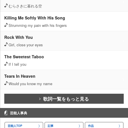
むらさきに暮れる空
Killing Me Softly With His Song
Strumming my pain with his fingers
Rock With You
Girl, close your eyes
The Sweetest Taboo
If I tell you
Tears In Heaven
Would you know my name
歌詞一覧をもっと見る
芸能人事典
芸能人TOP
記事
作品