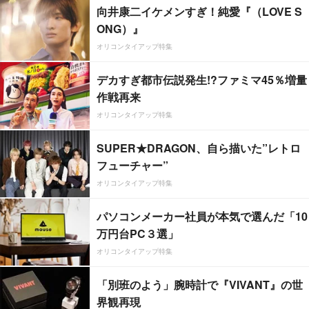
向井康二イケメンすぎ！純愛『（LOVE S
ONG）』
オリコンタイアップ特集
デカすぎ都市伝説発生!?ファミマ45％増量
作戦再来
オリコンタイアップ特集
SUPER★DRAGON、自ら描いた”レトロ
フューチャー”
オリコンタイアップ特集
パソコンメーカー社員が本気で選んだ「10
万円台PC３選」
オリコンタイアップ特集
「別班のよう」腕時計で『VIVANT』の世
界観再現