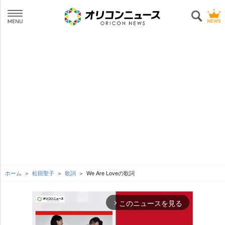
ホーム
松田聖子
歌詞
We Are Loveの歌詞
このニュースを見る
arrow_forward_ios