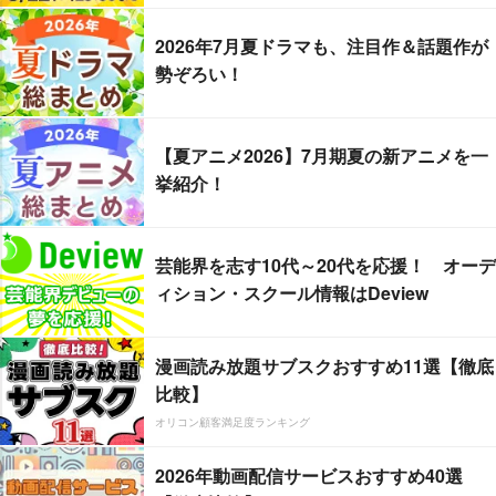
2026年7月夏ドラマも、注目作＆話題作が
勢ぞろい！
【夏アニメ2026】7月期夏の新アニメを一
挙紹介！
芸能界を志す10代～20代を応援！ オーデ
ィション・スクール情報はDeview
漫画読み放題サブスクおすすめ11選【徹底
比較】
オリコン顧客満足度ランキング
2026年動画配信サービスおすすめ40選