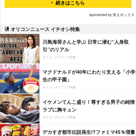
続きはこちら
sponsored by 求人ボックス
オリコンニュース イチオシ特集
川島海荷さんと学ぶ 日常に潜む“人身取
引”のリアル
オリコンタイアップ特集
マクドナルドが40年にわたり支える「小学
生の甲子園」
オリコンタイアップ特集
イケメンてんこ盛り！尊すぎる男子の純情
ラブに胸キュン
オリコンタイアップ特集
デカすぎ都市伝説発生!?ファミマ45％増量