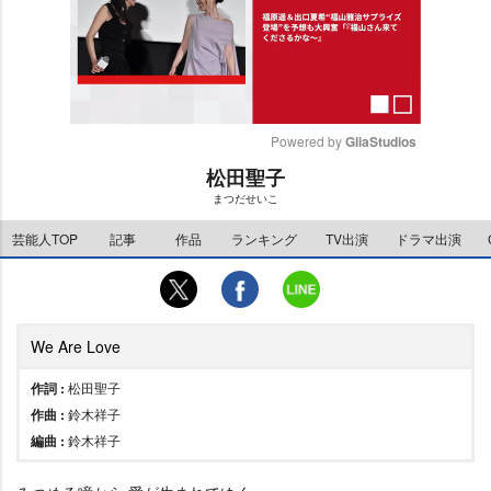
Powered by 
GliaStudios
松田聖子
M
まつだせいこ
u
t
芸能人TOP
記事
作品
ランキング
TV出演
ドラマ出演
e
We Are Love
作詞 :
松田聖子
作曲 :
鈴木祥子
編曲 :
鈴木祥子