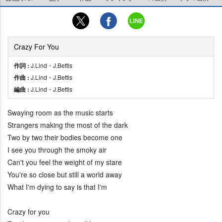
Crazy For You
作詞 :
J.Lind・J.Bettis
作曲 :
J.Lind・J.Bettis
編曲 :
J.Lind・J.Bettis
Swaying room as the music starts
Strangers making the most of the dark
Two by two their bodies become one
I see you through the smoky air
Can't you feel the weight of my stare
You're so close but still a world away
What I'm dying to say is that I'm
Crazy for you