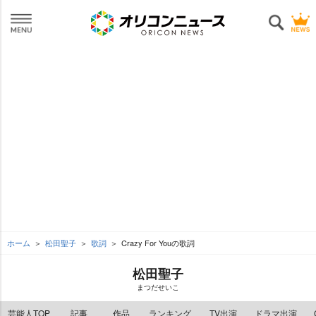
ホーム
松田聖子
歌詞
Crazy For Youの歌詞
松田聖子
まつだせいこ
芸能人TOP
記事
作品
ランキング
TV出演
ドラマ出演