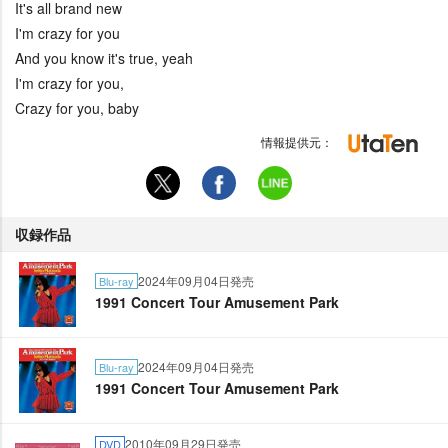
It's all brand new
I'm crazy for you
And you know it's true, yeah
I'm crazy for you,
Crazy for you, baby
情報提供元：
収録作品
2024年09月04日発売
Blu-ray
1991 Concert Tour Amusement Park
2024年09月04日発売
Blu-ray
1991 Concert Tour Amusement Park
2010年09月29日発売
DVD