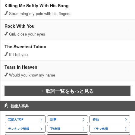
Killing Me Softly With His Song
Strumming my pain with his fingers
Rock With You
Girl, close your eyes
The Sweetest Taboo
If I tell you
Tears In Heaven
Would you know my name
歌詞一覧をもっと見る
芸能人事典
芸能人TOP
記事
作品
ランキング情報
TV出演
ドラマ出演