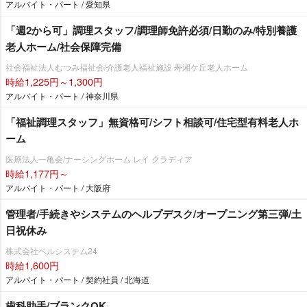
アルバイト・パート / 愛知県
「週2から可」調理スタッフ/調理師免許必須/日勤のみ/特別養護
老人ホーム/社会保障完備
社会福祉法人むつみ福祉会/介護老人福祉施設 寿湘ケ丘老人ホーム
時給1,225円～1,300円
アルバイト・パート / 神奈川県
「福祉調理スタッフ」無資格可/シフト相談可/住宅型有料老人ホ
ーム
医療法人一亀会/ナーシングホーム レイ クラディア
時給1,177円～
アルバイト・パート / 大阪府
管理者/手続きやシステムのヘルプデスク/オープニング第三弾/土
日祝休み
株式会社ベルシステム24
時給1,600円
アルバイト・パート / 契約社員 / 北海道
歯科助手/ブランクOK