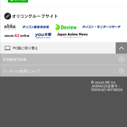
PC版に切り替え
禁無断複写転載
クッキーの使用について
© oricon ME inc.
JASRAC許諾番号：
9009642140Y38026