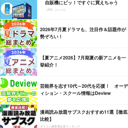
自販機にピッ！ですぐに買えちゃう
（PR）ジハンピ
2026年7月夏ドラマも、注目作＆話題作が
勢ぞろい！
【夏アニメ2026】7月期夏の新アニメを一
挙紹介！
芸能界を志す10代～20代を応援！ オーデ
ィション・スクール情報はDeview
漫画読み放題サブスクおすすめ11選【徹底
比較】
オリコン顧客満足度ランキング