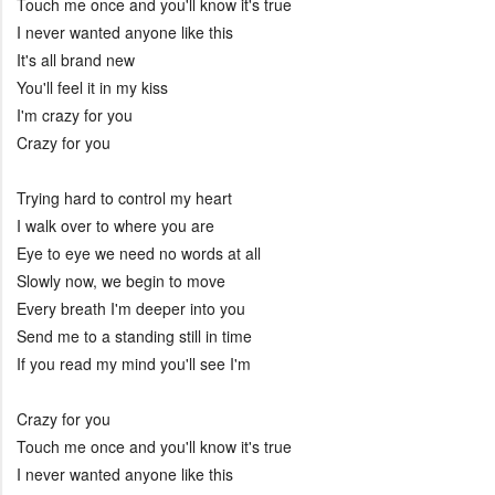
Touch me once and you'll know it's true
I never wanted anyone like this
It's all brand new
You'll feel it in my kiss
I'm crazy for you
Crazy for you
Trying hard to control my heart
I walk over to where you are
Eye to eye we need no words at all
Slowly now, we begin to move
Every breath I'm deeper into you
Send me to a standing still in time
If you read my mind you'll see I'm
Crazy for you
Touch me once and you'll know it's true
I never wanted anyone like this