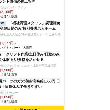
ラント設備の施工管理
式会社インターテクノ
2,100円
社員 / 大阪府
「福祉調理スタッフ」調理師免
EW
必須/日勤のみ/特別養護老人ホーム
福祉法人大泉会/特別養護老人ホーム 玉井泉陽
1,177円～
バイト・パート / 大阪府
ォークリフト作業/土日休み/日勤のみ/
期休暇あり/資格を活かせる
式会社ジャパンクリエイト北日本事業統括部
1,500円
社員 / 北海道
属パーツのガス溶接/高時給1650円 日
&土日祝休みで働きやすい
式会社トーコー
1,650円
社員 / 大阪府