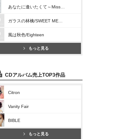
あなたに逢いたくて～Missing You～/明日へと駆け出してゆこう
ガラスの林檎/SWEET MEMORIES
風は秋色/Eighteen
もっと見る
CDアルバム売上TOP3作品
Citron
Vanity Fair
BIBLE
もっと見る