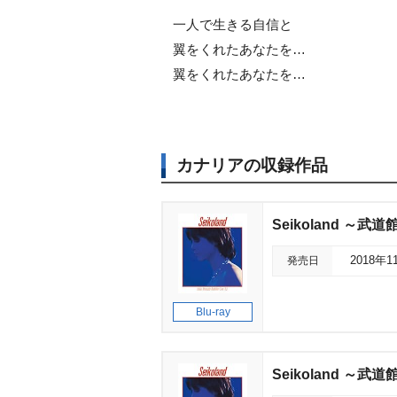
一人で生きる自信と
翼をくれたあなたを…
翼をくれたあなたを…
カナリアの収録作品
Seikoland ～武道
発売日
2018年1
Blu-ray
Seikoland ～武道