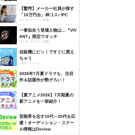
【驚愕】メーカー社員が推す
「10万円台」神コスパPC
オリコンタイアップ特集
一番似合う登場人物は…『VIV
ANT』限定ウオッチ
オリコンタイアップ特集
自販機にピッ！ですぐに買え
ちゃう
（PR）ジハンピ
2026年7月夏ドラマも、注目
作＆話題作が勢ぞろい！
【夏アニメ2026】7月期夏の
新アニメを一挙紹介！
芸能界を志す10代～20代を応
援！オーディション・スクー
ル情報はDeview