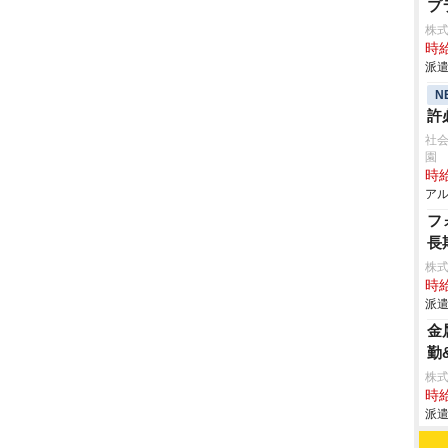
プ
株
時給
派遣
N
許
社会
園
時給
アル
フ
長
株
時給
派遣
金
勤
株
時給
派遣