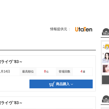
情報提供元
館ライヴ ’83～
8
4
1月14日
最高順位
登場回数
位
週
商品購入
館ライヴ ’83～