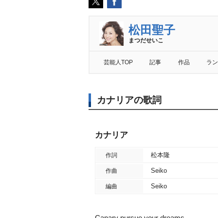
松田聖子
まつだせいこ
芸能人TOP
記事
作品
ラン
カナリアの歌詞
カナリア
松本隆
作詞
Seiko
作曲
Seiko
編曲
Canary pursue your dreams