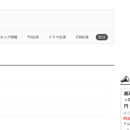
キング情報
TV出演
ドラマ出演
CM出演
歌詞
超
～
円
株
時給
アル