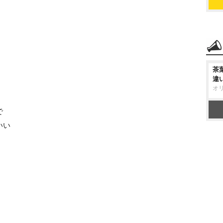
茶
違
オ
で
いい