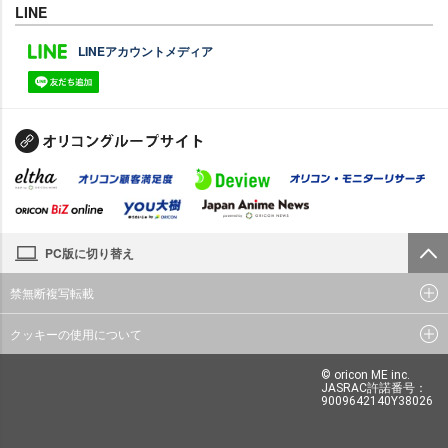
LINE
LINEアカウントメディア
PC版に切り替え
禁無断複写転載
クッキーの使用について
© oricon ME inc.
JASRAC許諾番号：
9009642140Y38026