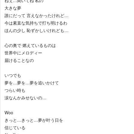
ねぇ…聞いてね 私の
大きな夢
誰にだって 言えなかったけれど…
今は素直な気持ちで打ち明けるわ
ほんの少し 恥ずかしいけれども…
心の奥で 燃えているものは
世界中にメロディー
届けることなの
いつでも
夢を…夢を…夢を追いかけて
つらい時も
涙なんかみせないの…
Woo
きっと…きっと…夢が叶う日を
信じている