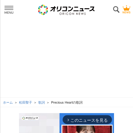
ホーム
松田聖子
歌詞
Precious Heartの歌詞
このニュースを見る
arrow_forward_ios