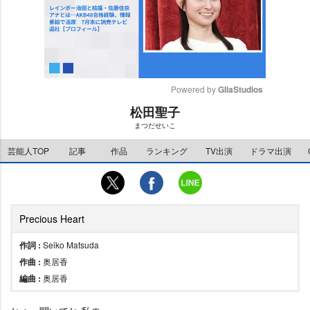
Powered by 
GliaStudios
松田聖子
M
まつだせいこ
u
t
芸能人TOP
記事
作品
ランキング
TV出演
ドラマ出演
e
Precious Heart
作詞 :
Seiko Matsuda
作曲 :
奥居香
編曲 :
奥居香