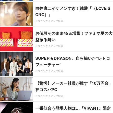
向井康二イケメンすぎ！純愛『（LOVE S
ONG）』
オリコンタイアップ特集
お値段そのまま45％増量！ファミマ夏の大
盤振る舞い
オリコンタイアップ特集
SUPER★DRAGON、自ら描いた”レトロ
フューチャー”
オリコンタイアップ特集
【驚愕】メーカー社員が推す「10万円台」
神コスパPC
オリコンタイアップ特集
一番似合う登場人物は…『VIVANT』限定