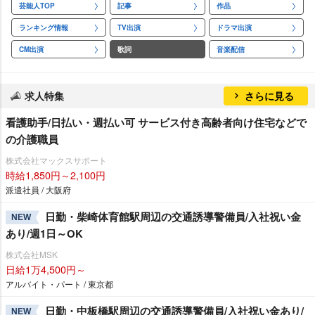
芸能人TOP
記事
作品
ランキング情報
TV出演
ドラマ出演
CM出演
歌詞
音楽配信
求人特集
さらに見る
看護助手/日払い・週払い可 サービス付き高齢者向け住宅などで
の介護職員
株式会社マックスサポート
時給1,850円～2,100円
派遣社員 / 大阪府
日勤・柴崎体育館駅周辺の交通誘導警備員/入社祝い金
NEW
あり/週1日～OK
株式会社MSK
日給1万4,500円～
アルバイト・パート / 東京都
日勤・中板橋駅周辺の交通誘導警備員/入社祝い金あり/
NEW