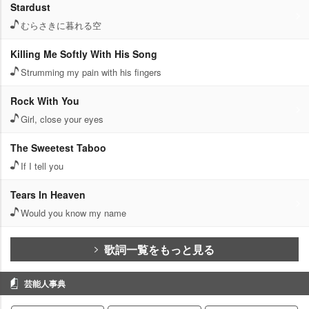
Stardust
むらさきに暮れる空
Killing Me Softly With His Song
Strumming my pain with his fingers
Rock With You
Girl, close your eyes
The Sweetest Taboo
If I tell you
Tears In Heaven
Would you know my name
歌詞一覧をもっと見る
芸能人事典