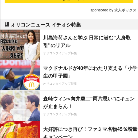
sponsored by 求人ボックス
オリコンニュース イチオシ特集
川島海荷さんと学ぶ 日常に潜む“人身取
引”のリアル
オリコンタイアップ特集
マクドナルドが40年にわたり支える「小学
生の甲子園」
オリコンタイアップ特集
森崎ウィン×向井康二“両片思い”にキュン
が止まらん！
オリコンタイアップ特集
大好評につき再び！ファミマ名物45％増量
キャンペーン