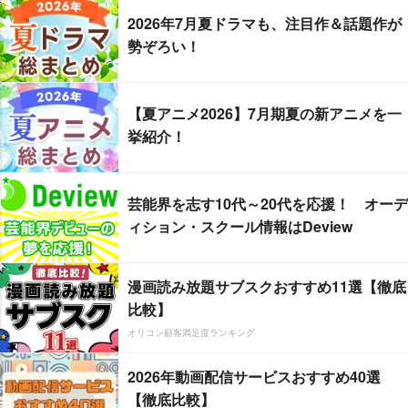
2026年7月夏ドラマも、注目作＆話題作が
勢ぞろい！
【夏アニメ2026】7月期夏の新アニメを一
挙紹介！
芸能界を志す10代～20代を応援！ オーデ
ィション・スクール情報はDeview
漫画読み放題サブスクおすすめ11選【徹底
比較】
オリコン顧客満足度ランキング
2026年動画配信サービスおすすめ40選
【徹底比較】