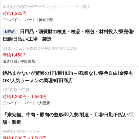
株式会社SOYOKAZE/クラシック・コミュニティ横浜
時給1,225円
アルバイト・パート / 神奈川県
日用品・消費財の検査・検品・梱包・材料投入/寮完備/
NEW
日勤/日払い/工場・製造
UTエージェント株式会社AGT南関東第二CU
時給1,450円
派遣社員 / 神奈川県
絶品まかないが驚異の1円/週1&3h～/残業なし/髪色自由!金髪も
OK/人気ラーメンの調理/町田商店
町田商店 十三店
時給1,250円～1,563円
アルバイト・パート / 大阪府
「寮完備」牛肉・豚肉の整形/即入寮/製造・工場/日勤/日払い/工
場・製造
株式会社京栄センター
時給1,200円～1,500円