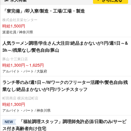
「寮完備」/即入寮/製造・工場/工場・製造
株式会社京栄センター
時給1,500円
派遣社員 / 神奈川県
人気ラーメン調理/学生さん大注目!絶品まかないが1円/週1日～&
3h～/残業なし/髪色自由/豚山
豚山 十三東口店
時給1,300円～1,625円
アルバイト・パート / 大阪府
ランチ帯のみ!週1日～/Wワークのフリーター活躍中/髪色自由/残
業なし/絶品まかないが1円!/ランチスタッフ
町田商店 横浜池辺町店
時給1,300円
アルバイト・パート / 神奈川県
「福祉調理スタッフ」調理師免許必須/日勤のみ/サービ
NEW
ス付き高齢者向け住宅