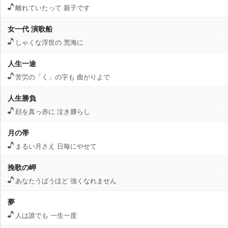
離れていたって 親子です
女一代 演歌船
しゃくな浮世の 荒海に
人生一途
苦労の「く」の字も 曲がりよで
人生勝負
顔を真っ赤に 泣き腫らし
月の帯
まるい月さえ 日毎にやせて
挽歌の岬
あなたうばうほど 強くなれません
夢
人は誰でも 一生一度