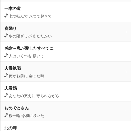
一本の道
七つ転んで 八つで起きて
春隣り
冬の陽ざしが あたたかい
感謝～私が愛したすべてに
人はいくつも 躓いて
夫婦絶唱
俺がお前に 会った時
夫婦鶴
あなたの支えに 守られながら
おめでとさん
桜一輪 令和に咲いた
北の岬