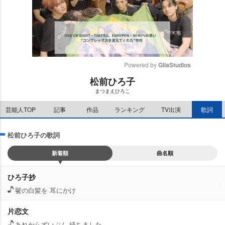
Powered by 
GliaStudios
松前ひろ子
M
まつまえひろこ
u
t
芸能人TOP
記事
作品
ランキング
TV出演
歌詞
e
松前ひろ子の歌詞
新着順
曲名順
ひろ子抄
鬢の白髪を 耳にかけ
片恋文
あれからずいぶん 経ちました