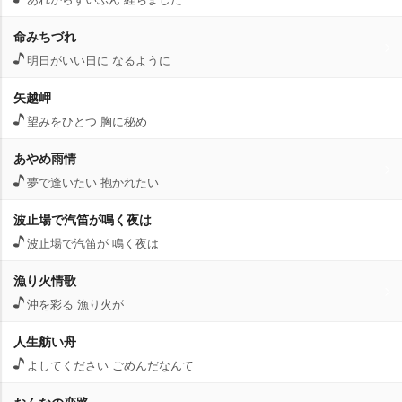
命みちづれ
明日がいい日に なるように
矢越岬
望みをひとつ 胸に秘め
あやめ雨情
夢で逢いたい 抱かれたい
波止場で汽笛が鳴く夜は
波止場で汽笛が 鳴く夜は
漁り火情歌
沖を彩る 漁り火が
人生舫い舟
よしてください ごめんだなんて