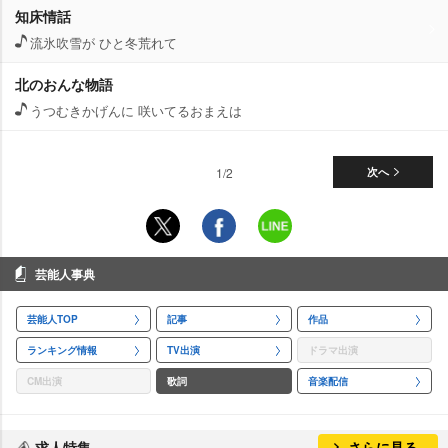
知床情話
流氷吹雪が ひと冬荒れて
北のおんな物語
うつむきかげんに 咲いてるおまえは
1/2
次へ
芸能人事典
芸能人TOP
記事
作品
ランキング情報
TV出演
ドラマ出演
CM出演
歌詞
音楽配信
求人特集
さらに見る