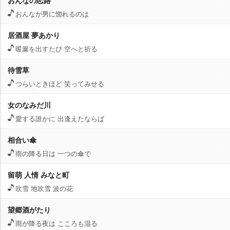
おんなの恋路
おんなが男に惚れるのは
居酒屋 夢あかり
暖簾を出すたび 空へと祈る
待雪草
つらいときほど 笑ってみせる
女のなみだ川
愛する誰かに 出逢えたならば
相合い傘
雨の降る日は 一つの傘で
留萌 人情 みなと町
吹雪 地吹雪 波の花
望郷酒がたり
雨が降る夜は こころも湿る