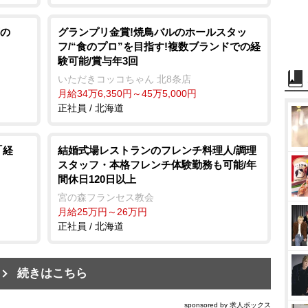
の
グランプリ金賞!焼鳥バルのホールスタッ
フ/“食のプロ”を目指す!複数ブランドでの経
験可能/賞与年3回
いただきコッコちゃん 北8条店
月給34万6,350円～45万5,000円
正社員 / 北海道
「経
結婚式場レストランのフレンチ料理人/調理
スタッフ・本格フレンチ体験勤務も可能/年
間休日120日以上
宮の森フランセス教会
月給25万円～26万円
正社員 / 北海道
続きはこちら
sponsored by 求人ボックス