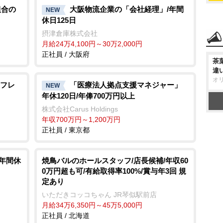
t
組合の
大阪物流企業の「会社経理」/年間
NEW
休日125日
e
摂津倉庫株式会社
月給24万4,100円～30万2,000円
正社員 / 大阪府
茶
違
オ
フレ
「医療法人拠点支援マネジャー」
NEW
年休120日/年俸700万円以上
株式会社Carus Holdings
年収700万円～1,200万円
正社員 / 東京都
 年間休
焼鳥バルのホールスタッフ/店長候補/年収60
0万円超も可/有給取得率100%/賞与年3回 規
定あり
いただきコッコちゃん JR琴似駅前店
月給34万6,350円～45万5,000円
正社員 / 北海道