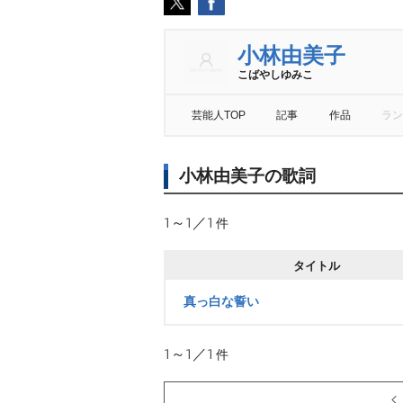
小林由美子
こばやしゆみこ
芸能人TOP
記事
作品
ラン
小林由美子の歌詞
1～1／1
件
タイトル
真っ白な誓い
1～1／1
件