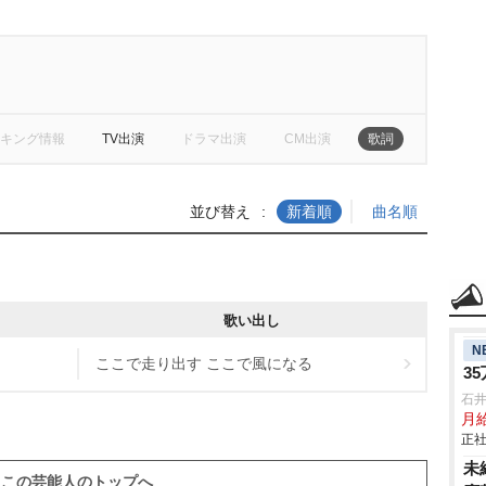
キング情報
TV出演
ドラマ出演
CM出演
歌詞
並び替え
新着順
曲名順
歌い出し
N
ここで走り出す ここで風になる
3
石
月給
正社
未
この芸能人のトップへ