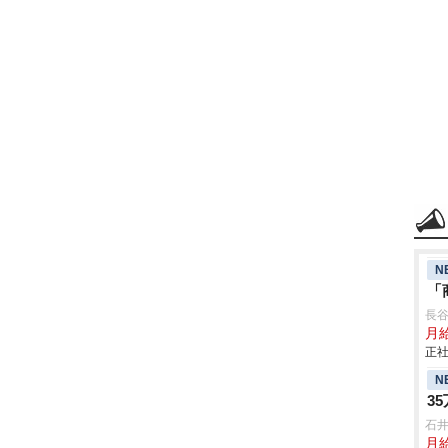
N
「
長
月給
正社
N
3
石
月給