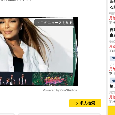
応
る
有限
月
このニュースを見る
正社
arrow_forward_ios
自
東
株
月給
正社
N
リ
月
正社
N
務
Powered by 
GliaStudios
奥
月給
正社
求人検索
M
u