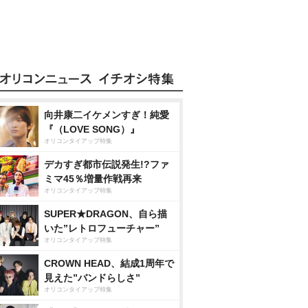
向井康二イケメンすぎ！純愛
『（LOVE SONG）』
オリコンタイアップ特集
デカすぎ都市伝説発生!?ファ
ミマ45％増量作戦再来
オリコンタイアップ特集
SUPER★DRAGON、自ら描
いた”レトロフューチャー”
オリコンタイアップ特集
CROWN HEAD、結成1周年で
見えた”バンドらしさ”
オリコンタイアップ特集