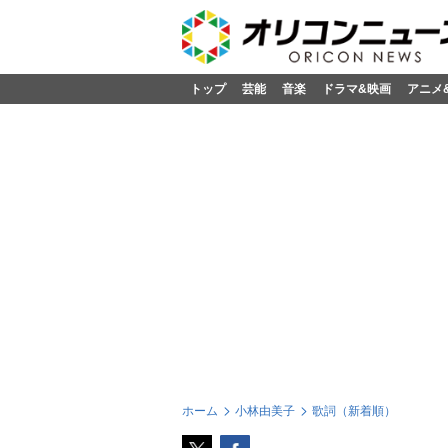
トップ
芸能
音楽
ドラマ&映画
アニメ
ホーム
小林由美子
歌詞（新着順）