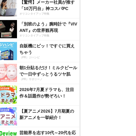
【驚愕】メーカー社員が推す
「10万円台」神コスパPC
オリコンタイアップ特集
「別班のよう」腕時計で『VIV
ANT』の世界観再現
オリコンタイアップ特集
自販機にピッ！ですぐに買え
ちゃう
（PR）ジハンピ
朝1分貼るだけ！ミルクピール
で一日中ずっとうるツヤ肌
（PR）サボリーノ
2026年7月夏ドラマも、注目
作＆話題作が勢ぞろい！
【夏アニメ2026】7月期夏の
新アニメを一挙紹介！
芸能界を志す10代～20代を応