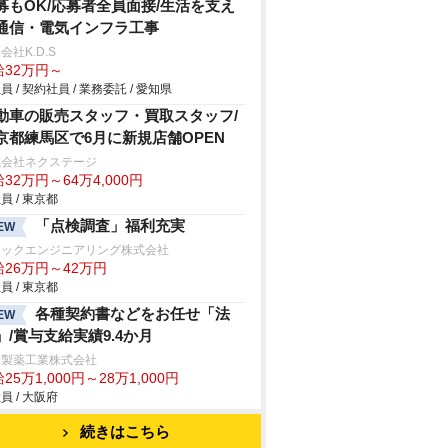
募もOK/応募者全員面接/生活を支え
通信・電気インフラ工事
会社K.D.S
給32万円～
員 / 契約社員 / 業務委託 / 愛知県
動車の販売スタッフ・買取スタッフ/
京都練馬区で6月に新規店舗OPEN
式会社ネクステージ
32万円～64万4,000円
員 / 東京都
「点検調査」福利充実
EW
テックエンジニアリング株式会社
給26万円～42万円
員 / 東京都
各種契約書などをお任せ「法
EW
」/賞与支給実績9.4か月
野製薬工業株式会社
25万1,000円～28万1,000円
員 / 大阪府
続きはこちら