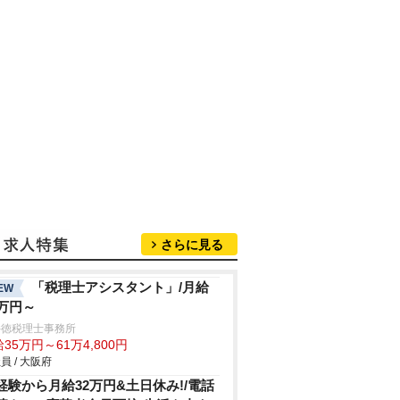
さらに見る
「税理士アシスタント」/月給
EW
5万円～
井徳税理士事務所
35万円～61万4,800円
員 / 大阪府
経験から月給32万円&土日休み!/電話