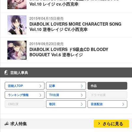
Vol.10 レイジ cv.小西克幸
2015年04月15日発売
DIABOLIK LOVERS MORE CHARACTER SONG
Vol.10 逆巻レイジ CV.小西克幸
2015年09月23日発売
DIABOLIK LOVERS ドS吸血CD BLOODY
BOUQUET Vol.6 逆巻レイジ
芸能人事典
芸能人TOP
記事
作品
ランキング情報
TV出演
ドラマ出演
CM出演
歌詞
音楽配信
求人特集
さらに見る