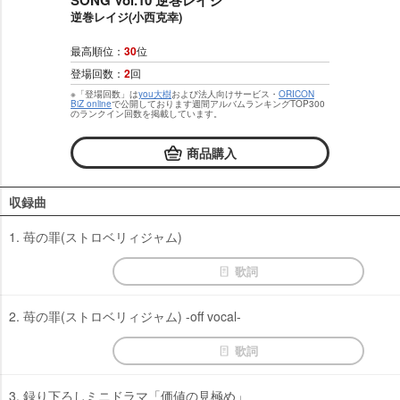
逆巻レイジ(小西克幸)
最高順位：
30
位
登場回数：
2
回
※「登場回数」は
you大樹
および法人向けサービス・
ORICON
BiZ online
で公開しております週間アルバムランキングTOP300
のランクイン回数を掲載しています。
商品購入
収録曲
1. 苺の罪(ストロベリィジャム)
歌詞
2. 苺の罪(ストロベリィジャム) -off vocal-
歌詞
3. 録り下ろしミニドラマ「価値の見極め」