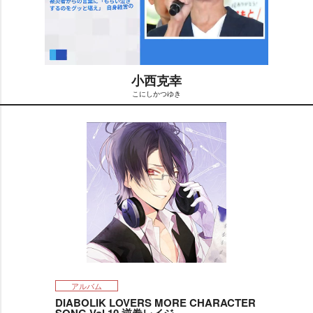
小西克幸
こにしかつゆき
M
u
t
e
アルバム
DIABOLIK LOVERS MORE CHARACTER
SONG Vol.10 逆巻レイジ