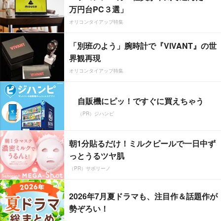
万円台PC３選」
オリコンタイアップ特集
「別班のよう」腕時計で『VIVANT』の世
界観再現
オリコンタイアップ特集
自販機にピッ！ですぐに買えちゃう
（PR）ジハンピ
朝1分貼るだけ！ミルクピールで一日中ず
っとうるツヤ肌
（PR）サボリーノ
2026年7月夏ドラマも、注目作＆話題作が
勢ぞろい！