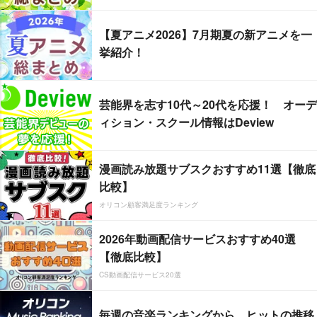
【夏アニメ2026】7月期夏の新アニメを一
挙紹介！
芸能界を志す10代～20代を応援！ オーデ
ィション・スクール情報はDeview
漫画読み放題サブスクおすすめ11選【徹底
比較】
オリコン顧客満足度ランキング
2026年動画配信サービスおすすめ40選
【徹底比較】
CS動画配信サービス20選
毎週の音楽ランキングから、ヒットの推移