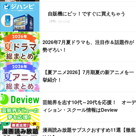
自販機にピッ！ですぐに買えちゃう
（PR）ジハンピ
2026年7月夏ドラマも、注目作＆話題作が
勢ぞろい！
【夏アニメ2026】7月期夏の新アニメを一
挙紹介！
芸能界を志す10代～20代を応援！ オーデ
ィション・スクール情報はDeview
漫画読み放題サブスクおすすめ11選【徹底