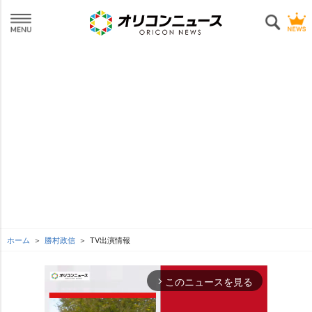
ホーム
勝村政信
TV出演情報
このニュースを見る
arrow_forward_ios