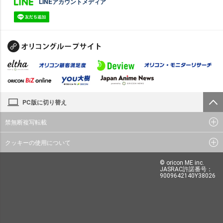
LINEアカウントメディア
PC版に切り替え
禁無断複写転載
クッキーの使用について
© oricon ME inc.
JASRAC許諾番号：
9009642140Y38026