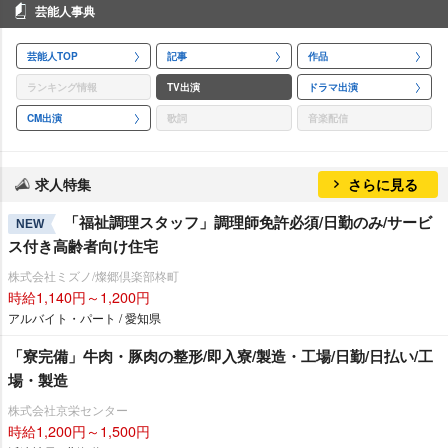
芸能人事典
芸能人TOP
記事
作品
ランキング情報
TV出演
ドラマ出演
CM出演
歌詞
音楽配信
求人特集
さらに見る
「福祉調理スタッフ」調理師免許必須/日勤のみ/サービ
NEW
ス付き高齢者向け住宅
株式会社ミズノ/燦郷倶楽部柊町
時給1,140円～1,200円
アルバイト・パート / 愛知県
「寮完備」牛肉・豚肉の整形/即入寮/製造・工場/日勤/日払い/工
場・製造
株式会社京栄センター
時給1,200円～1,500円