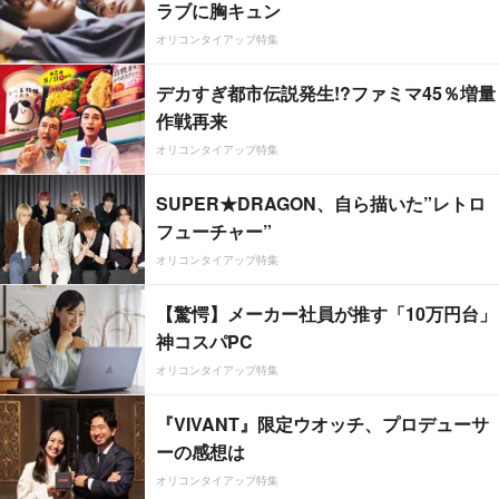
ラブに胸キュン
オリコンタイアップ特集
デカすぎ都市伝説発生!?ファミマ45％増量
作戦再来
オリコンタイアップ特集
SUPER★DRAGON、自ら描いた”レトロ
フューチャー”
オリコンタイアップ特集
【驚愕】メーカー社員が推す「10万円台」
神コスパPC
オリコンタイアップ特集
『VIVANT』限定ウオッチ、プロデューサ
ーの感想は
オリコンタイアップ特集