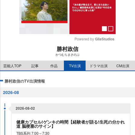
Powered by 
GliaStudios
勝村政信
M
かつむらまさのぶ
u
t
芸能人TOP
記事
作品
TV出演
ドラマ出演
CM出演
e
勝村政信のTV出演情報
2026-08
2026-08-02
健康カプセル!ゲンキの時間【経験者が語る!生死の分かれ
道 脳梗塞のサイン】
TBS系列 7:00～7:30