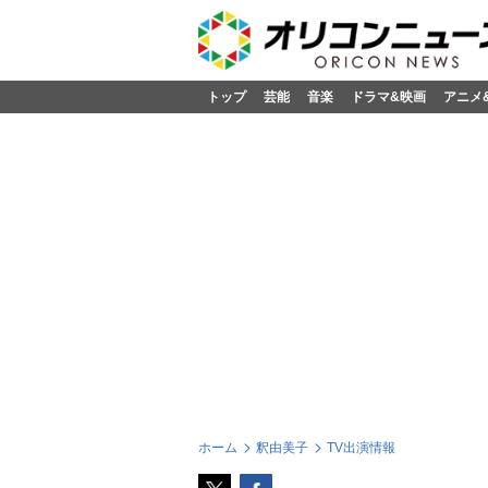
トップ
芸能
音楽
ドラマ&映画
アニメ
ホーム
釈由美子
TV出演情報