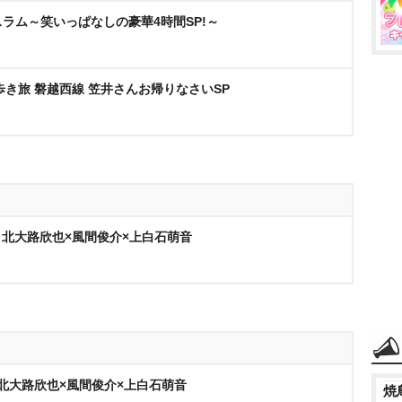
スラム～笑いっぱなしの豪華4時間SP!～
き旅 磐越西線 笠井さんお帰りなさいSP
回 北大路欣也×風間俊介×上白石萌音
話 北大路欣也×風間俊介×上白石萌音
焼