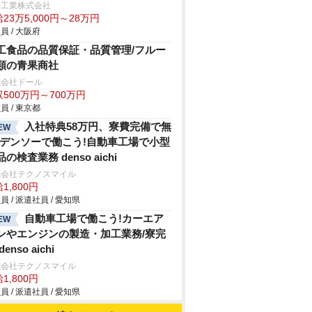
伸工業株式会社
23万5,000円～28万円
員 / 大阪府
工食品の品質保証・品質管理/フルー
類の青果商社
式会社ドール
500万円～700万円
員 / 東京都
入社特典58万円、寮費完備で無
EW
!デンソーで働こう!自動車工場で小型
の検査業務 denso aichi
式会社テクノスマイル
1,800円
員 / 派遣社員 / 愛知県
自動車工場で働こう!カーエア
EW
ンやエンジンの製造・加工業務/寮完
denso aichi
式会社テクノスマイル
1,800円
員 / 派遣社員 / 愛知県