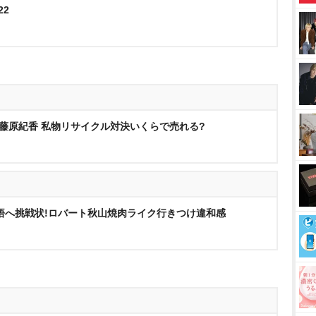
22
S藤原紀香 私物リサイクル対決いくらで売れる?
悟へ挑戦状!ロバート秋山焼肉ライク行きつけ違和感