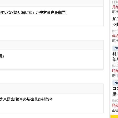
日
月給
正社
すい女×疑り深い女」が中村倫也を翻弄!
加
ツ
株
年収
正社
N
料
鍋」
部品
株
時給
正社
N
コ
備 
光東照宮!驚きの新発見2時間SP
株
時給
正社