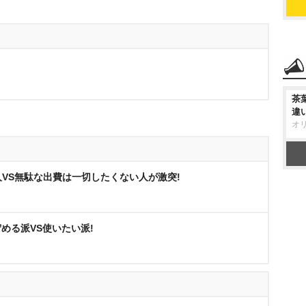
茶
違
オ
人VS無駄な出費は一切したくない人が激突!
める派VS使いたい派!