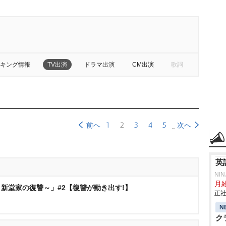
キング情報
TV出演
ドラマ出演
CM出演
歌詞
1
2
3
4
5
前へ
次へ
英
NI
月給
新堂家の復讐～」#2【復讐が動き出す!】
正社
N
ク