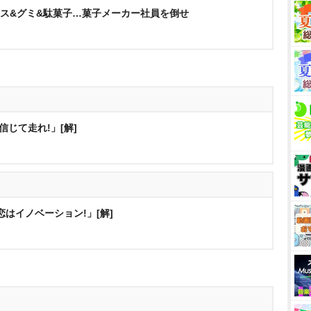
アイス&グミ&駄菓子…菓子メーカー社員を倒せ
信じて走れ!」[解]
恋はイノベーション!」[解]