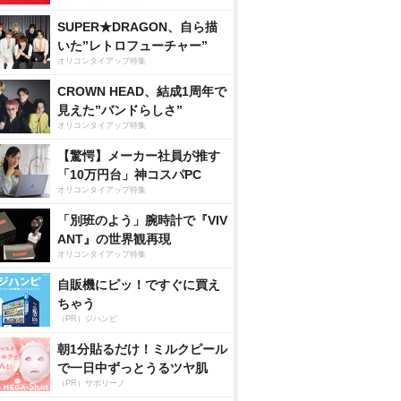
SUPER★DRAGON、自ら描
いた”レトロフューチャー”
オリコンタイアップ特集
CROWN HEAD、結成1周年で
見えた”バンドらしさ”
オリコンタイアップ特集
【驚愕】メーカー社員が推す
「10万円台」神コスパPC
オリコンタイアップ特集
「別班のよう」腕時計で『VIV
ANT』の世界観再現
オリコンタイアップ特集
自販機にピッ！ですぐに買え
ちゃう
（PR）ジハンピ
朝1分貼るだけ！ミルクピール
で一日中ずっとうるツヤ肌
（PR）サボリーノ