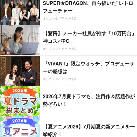
SUPER★DRAGON、自ら描いた”レトロ
フューチャー”
オリコンタイアップ特集
【驚愕】メーカー社員が推す「10万円台」
神コスパPC
オリコンタイアップ特集
『VIVANT』限定ウオッチ、プロデューサ
ーの感想は
オリコンタイアップ特集
2026年7月夏ドラマも、注目作＆話題作が
勢ぞろい！
【夏アニメ2026】7月期夏の新アニメを一
挙紹介！