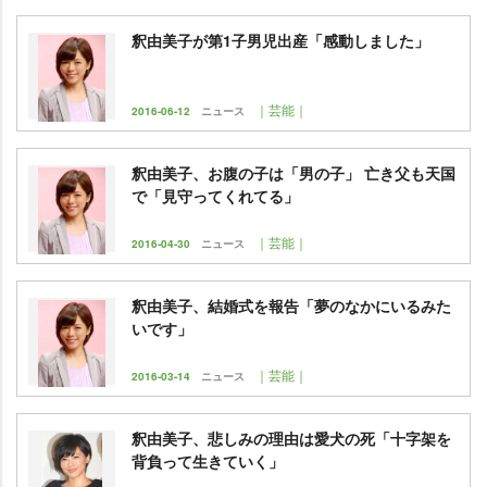
釈由美子が第1子男児出産「感動しました」
｜芸能｜
2016-06-12
ニュース
釈由美子、お腹の子は「男の子」 亡き父も天国
で「見守ってくれてる」
｜芸能｜
2016-04-30
ニュース
釈由美子、結婚式を報告「夢のなかにいるみた
いです」
｜芸能｜
2016-03-14
ニュース
釈由美子、悲しみの理由は愛犬の死「十字架を
背負って生きていく」