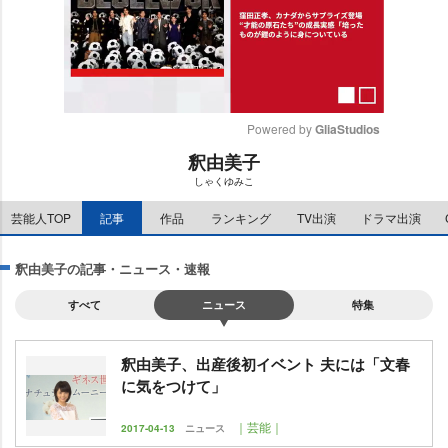
Powered by 
GliaStudios
釈由美子
M
しゃくゆみこ
u
t
芸能人TOP
記事
作品
ランキング
TV出演
ドラマ出演
e
釈由美子の記事・ニュース・速報
すべて
ニュース
特集
釈由美子、出産後初イベント 夫には「文春
に気をつけて」
｜芸能｜
2017-04-13
ニュース