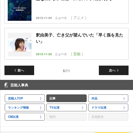
｜アニメ｜
2015-11-30
ニュース
釈由美子、亡き父が望んでいた「早く孫を見た
い」
｜芸能｜
2015-11-30
ニュース
前へ
6/11
次へ
芸能人事典
芸能人TOP
記事
作品
ランキング情報
TV出演
ドラマ出演
CM出演
歌詞
音楽配信