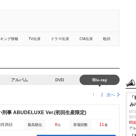
キング情報
TV出演
ドラマ出演
CM出演
歌詞
アルバム
DVD
Blu-ray
1
2
次へ
「
み
MT
事 ABUDELUXE Ver.(初回生産限定)
朝日
時給
8
11
3月26日
最高順位
登場回数
位
週
アル