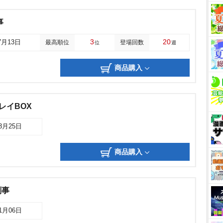
事
3
20
7月13日
最高順位
登場回数
位
週
商品購入
レイBOX
03月25日
商品購入
刑事
01月06日