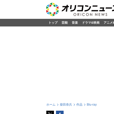
トップ
芸能
音楽
ドラマ&映画
アニメ
ホーム
柴田恭兵
作品
Blu-ray