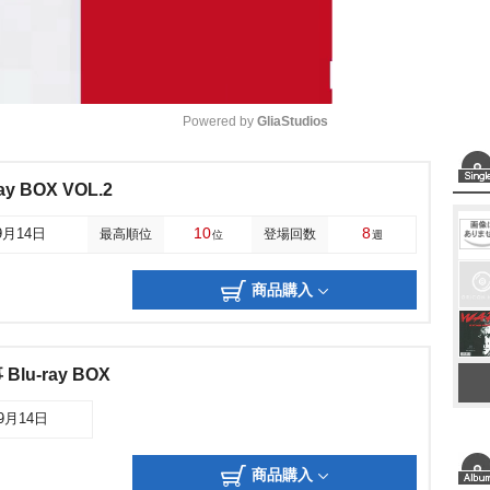
Powered by 
GliaStudios
M
y BOX VOL.2
u
10
8
9月14日
最高順位
登場回数
位
週
t
e
商品購入
u-ray BOX
09月14日
商品購入