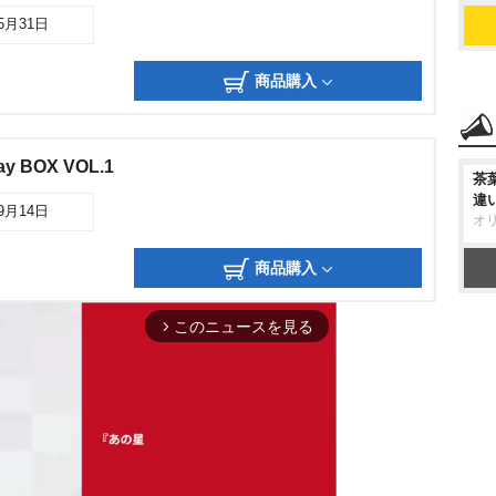
05月31日
商品購入
y BOX VOL.1
茶
違
09月14日
オ
商品購入
このニュースを見る
arrow_forward_ios