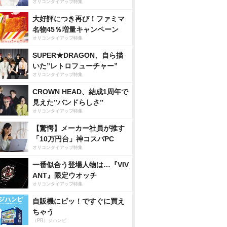
オリコンタイアップ特集
大好評につき再び！ファミマ
名物45％増量キャンペーン
オリコンタイアップ特集
SUPER★DRAGON、自ら描
いた”レトロフューチャー”
オリコンタイアップ特集
CROWN HEAD、結成1周年で
見えた”バンドらしさ”
オリコンタイアップ特集
【驚愕】メーカー社員が推す
「10万円台」神コスパPC
オリコンタイアップ特集
一番似合う登場人物は…『VIV
ANT』限定ウオッチ
オリコンタイアップ特集
自販機にピッ！ですぐに買え
ちゃう
（PR）ジハンピ