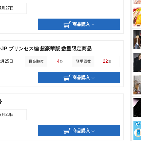
04月27日
商品購入
JP プリンセス編 超豪華版 数量限定商品
4
22
2月25日
最高順位
登場回数
位
週
商品購入
骨
12月23日
商品購入