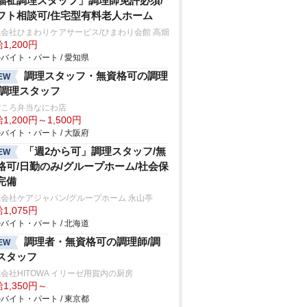
福祉調理スタッフ」調理師免許必須/
フト相談可/住宅型有料老人ホーム
会社ひまわりケアサービス/ひまわり会館 高畑
1,200円
バイト・パート / 愛知県
調理スタッフ・無資格可の調理
EW
/調理スタッフ
ごころ弁当なにわ店
1,200円～1,500円
バイト・パート / 大阪府
「週2から可」調理スタッフ/無
EW
格可/日勤のみ/グループホーム/社会保
完備
会社ケアジャパン/グループホーム 永山亭
1,075円
バイト・パート / 北海道
調理者・無資格可の調理師/調
EW
スタッフ
会社HITOWA イリーゼ用賀内の厨房
1,350円～
バイト・パート / 東京都