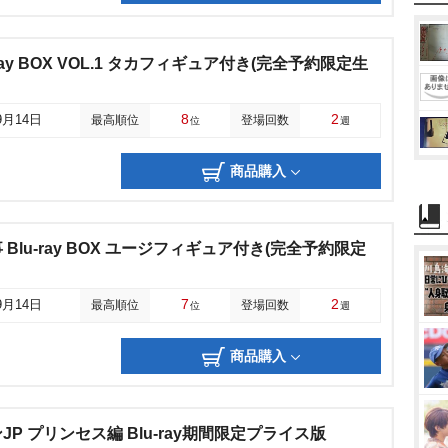
ray BOX VOL.1 タカフィギュア付き(完全予約限定生
8
2
9月14日
最高順位
登場回数
位
週
商品購入
Blu-ray BOX ユージフィギュア付き(完全予約限定
7
2
9月14日
最高順位
登場回数
位
週
商品購入
P プリンセス編 Blu-ray期間限定プライス版