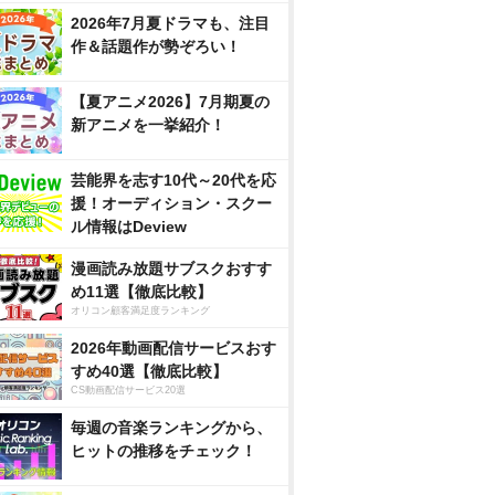
2026年7月夏ドラマも、注目
作＆話題作が勢ぞろい！
【夏アニメ2026】7月期夏の
新アニメを一挙紹介！
芸能界を志す10代～20代を応
援！オーディション・スクー
ル情報はDeview
漫画読み放題サブスクおすす
め11選【徹底比較】
オリコン顧客満足度ランキング
2026年動画配信サービスおす
すめ40選【徹底比較】
CS動画配信サービス20選
毎週の音楽ランキングから、
ヒットの推移をチェック！