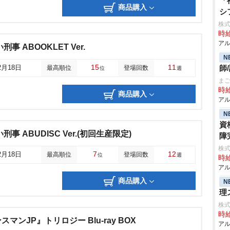
「
商品購入
シ
株式
時給
アル
事 ABOOKLET Ver.
N
15
11
師
2月18日
最高順位
登場回数
位
週
ま
時給
商品購入
アル
N
資
事 ABUDISC Ver.(初回生産限定)
障
株式
7
12
2月18日
最高順位
登場回数
位
週
時給
アル
商品購入
N
理
株式
時給
ンJP』トリロジー Blu-ray BOX
アル