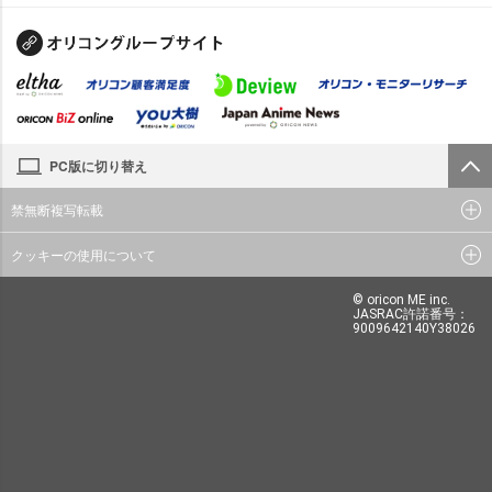
PC版に切り替え
禁無断複写転載
クッキーの使用について
© oricon ME inc.
JASRAC許諾番号：
9009642140Y38026