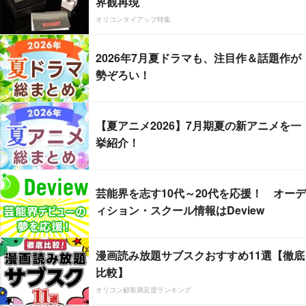
界観再現
オリコンタイアップ特集
2026年7月夏ドラマも、注目作＆話題作が
勢ぞろい！
【夏アニメ2026】7月期夏の新アニメを一
挙紹介！
芸能界を志す10代～20代を応援！ オーデ
ィション・スクール情報はDeview
漫画読み放題サブスクおすすめ11選【徹底
比較】
オリコン顧客満足度ランキング