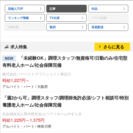
芸能人TOP
記事
作品
ランキング情報
TV出演
ドラマ出演
CM出演
歌詞
音楽配信
求人特集
さらに見る
「未経験OK」調理スタッフ/無資格可/日勤のみ/住宅型
NEW
有料老人ホーム/社会保障完備
株式会社ハーベスト/アプリシェイト東淀川
時給1,227円～
アルバイト・パート / 大阪府
「週2から可」調理スタッフ/調理師免許必須/シフト相談可/特別
養護老人ホーム/社会保障完備
社会福祉法人厚木慈光会/ムツアイホームやすらぎ
時給1,225円～1,375円
アルバイト・パート / 神奈川県