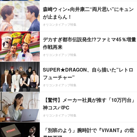
森崎ウィン×向井康二“両片思い”にキュン
が止まらん！
オリコンタイアップ特集
デカすぎ都市伝説発生!?ファミマ45％増量
作戦再来
オリコンタイアップ特集
SUPER★DRAGON、自ら描いた”レトロ
フューチャー”
オリコンタイアップ特集
【驚愕】メーカー社員が推す「10万円台」
神コスパPC
オリコンタイアップ特集
「別班のよう」腕時計で『VIVANT』の世