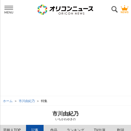
ホーム
市川由紀乃
特集
市川由紀乃
いちかわゆきの
芸能人TOP
記事
作品
ランキング
TV出演
歌詞