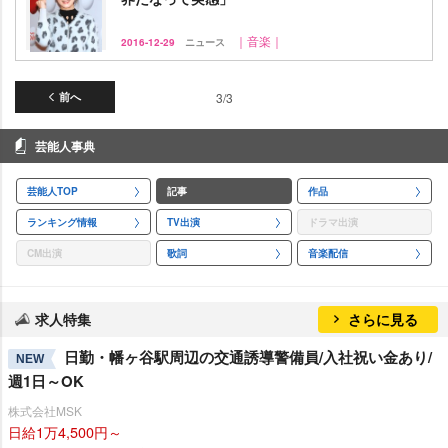
｜音楽｜
2016-12-29
ニュース
前へ
3/3
芸能人事典
芸能人TOP
記事
作品
ランキング情報
TV出演
ドラマ出演
CM出演
歌詞
音楽配信
求人特集
さらに見る
日勤・幡ヶ谷駅周辺の交通誘導警備員/入社祝い金あり/
NEW
週1日～OK
株式会社MSK
日給1万4,500円～