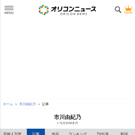
ホーム
市川由紀乃
記事
市川由紀乃
いちかわゆきの
芸能人TOP
記事
作品
ランキング
TV出演
歌詞