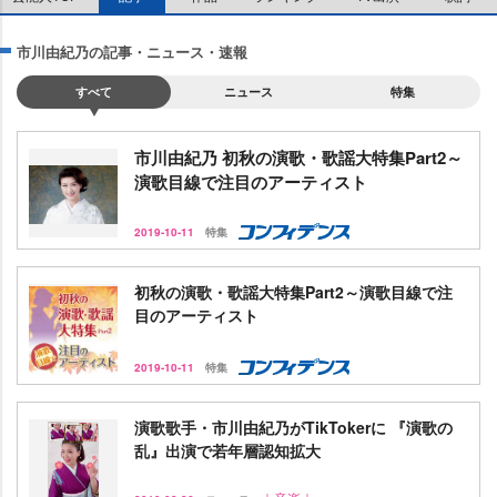
市川由紀乃の記事・ニュース・速報
すべて
ニュース
特集
市川由紀乃 初秋の演歌・歌謡大特集Part2～
演歌目線で注目のアーティスト
2019-10-11
特集
初秋の演歌・歌謡大特集Part2～演歌目線で注
目のアーティスト
2019-10-11
特集
演歌歌手・市川由紀乃がTikTokerに 『演歌の
乱』出演で若年層認知拡大