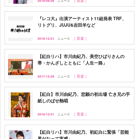
｜音楽｜
2019-08-26
ニュース
『レコ大』出演アーティスト11組発表 TRF、
リトグリ、JUJU&吉田羊など
｜音楽｜
2018-12-21
ニュース
【紅白リハ】市川由紀乃、美空ひばりさんの
帯・かんざしとともに「人生一路」
｜音楽｜
2017-12-29
ニュース
【紅白】市川由紀乃、悲願の初出場 亡き兄の手
紙しのばせ熱唱
｜音楽｜
2016-12-31
ニュース
【紅白リハ】市川由紀乃、初紅白に緊張「芸能
界だなって実感」