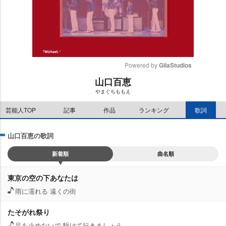
Powered by 
GliaStudios
山口百恵
M
まぐちももえ
u
t
芸能人TOP
記事
作品
ランキング
歌詞
e
山口百恵の歌詞
新着順
曲名順
東京の空の下あなたは
雨に濡れる 遠くの街
たそがれ祭り
足を止めないで 駆けて行きましょう