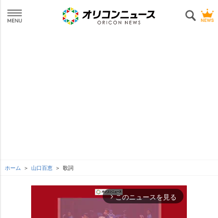
ホーム
山口百恵
歌詞
このニュースを見る
arrow_forward_ios