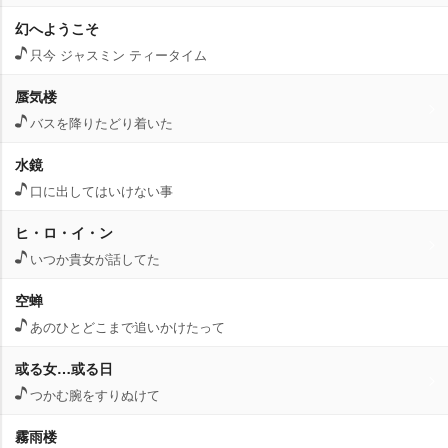
幻へようこそ
只今 ジャスミン ティータイム
蜃気楼
バスを降りたどり着いた
水鏡
口に出してはいけない事
ヒ・ロ・イ・ン
いつか貴女が話してた
空蝉
あのひとどこまで追いかけたって
或る女…或る日
つかむ腕をすりぬけて
霧雨楼