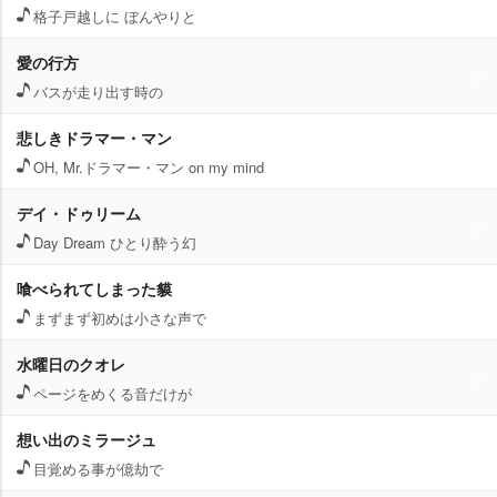
格子戸越しに ぼんやりと
愛の行方
バスが走り出す時の
悲しきドラマー・マン
OH, Mr.ドラマー・マン on my mind
デイ・ドゥリーム
Day Dream ひとり酔う幻
喰べられてしまった貘
まずまず初めは小さな声で
水曜日のクオレ
ページをめくる音だけが
想い出のミラージュ
目覚める事が億劫で