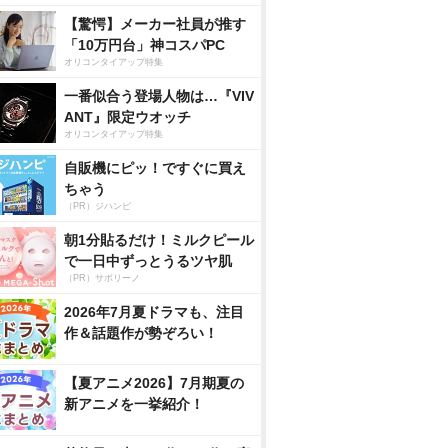
【驚愕】メーカー社員が推す
「10万円台」神コスパPC
オリコンタイアップ特集
一番似合う登場人物は…『VIV
ANT』限定ウオッチ
オリコンタイアップ特集
自販機にピッ！ですぐに買え
ちゃう
（PR）ジハンピ
朝1分貼るだけ！ミルクピール
で一日中ずっとうるツヤ肌
（PR）サボリーノ
2026年7月夏ドラマも、注目
作＆話題作が勢ぞろい！
【夏アニメ2026】7月期夏の
新アニメを一挙紹介！