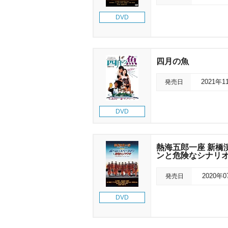
DVD
四月の魚
発売日
2021年1
DVD
熱海五郎一座 新橋
ンと危険なシナリオ～
発売日
2020年
DVD