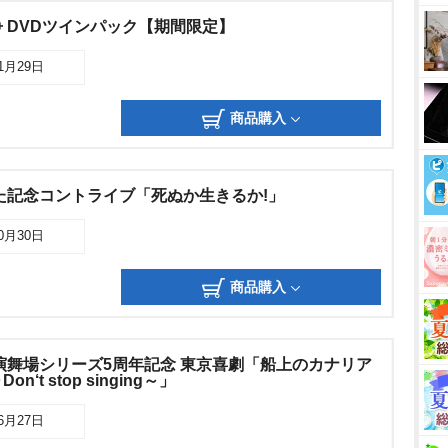
 DVDツインパック【期間限定】
11月29日
商品購入
た記念コントライブ「死ぬか生きるか!」
10月30日
商品購入
演舞場シリーズ5周年記念 東京喜劇「船上のカナリア
‘t stop singing～」
06月27日