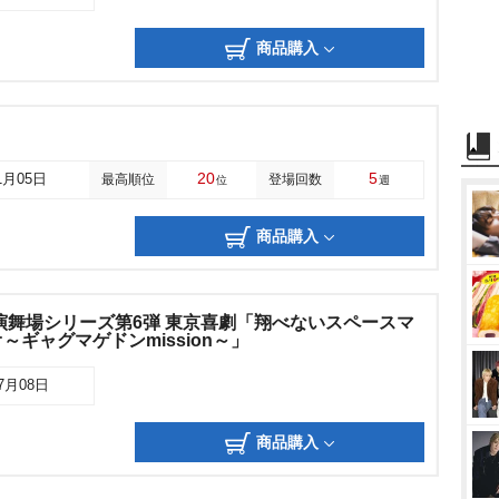
商品購入
20
5
1月05日
最高順位
登場回数
位
週
商品購入
演舞場シリーズ第6弾 東京喜劇「翔べないスペースマ
ギャグマゲドンmission～」
07月08日
商品購入