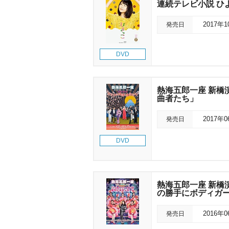
連続テレビ小説 ひよっ
発売日
2017年
DVD
熱海五郎一座 新橋
曲者たち」
発売日
2017年
DVD
熱海五郎一座 新橋
の勝手にボディガ
発売日
2016年