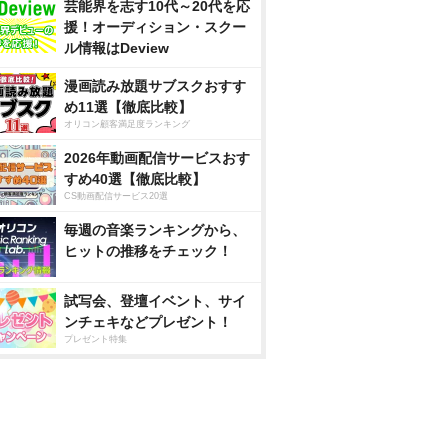
芸能界を志す10代～20代を応
援！オーディション・スクー
ル情報はDeview
漫画読み放題サブスクおすす
め11選【徹底比較】
オリコン顧客満足度ランキング
2026年動画配信サービスおす
すめ40選【徹底比較】
CS動画配信サービス20選
毎週の音楽ランキングから、
ヒットの推移をチェック！
試写会、登壇イベント、サイ
ンチェキなどプレゼント！
プレゼント特集