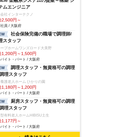
racle 金融系システムの提案～構築 シ
テムエンジニア
式会社インターテクノ
2,500円～
社員 / 大阪府
社会保険完備の職場で調理師/
EW
理スタッフ
ループホームワンズロード大美野
1,200円～1,500円
バイト・パート / 大阪府
調理スタッフ・無資格可の調理
EW
/調理スタッフ
養護老人ホーム ひかりの園
1,180円～1,200円
バイト・パート / 大阪府
厨房スタッフ・無資格可の調理
EW
/調理スタッフ
型有料老人ホームHIBISU土生
1,177円～
バイト・パート / 大阪府