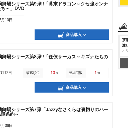
演舞場シリーズ第9弾!!「幕末ドラゴン～クセ強オンナ
ち～」DVD
07月10日
商品購入
茶
違
オ
演舞場シリーズ第8弾!!「任侠サーカス～キズナたちの
13
1
7月12日
最高順位
登場回数
位
週
商品購入
演舞場シリーズ第7弾「Jazzyなさくらは裏切りのハー
保障条約～」
07月06日