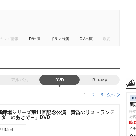
キング情報
TV出演
ドラマ出演
CM出演
歌詞
アルバム
DVD
Blu-ray
1
2
3
次へ
N
調
株
演舞場シリーズ第11回記念公演「黄昏のリストランテ
ダーのあとで～」DVD
厨
時給
アル
07月08日