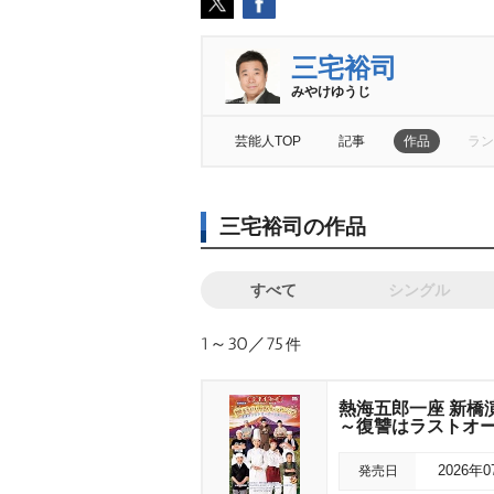
三宅裕司
みやけゆうじ
芸能人TOP
記事
作品
ラン
三宅裕司の作品
すべて
シングル
1～30／75
件
熱海五郎一座 新橋
～復讐はラストオー
発売日
2026年