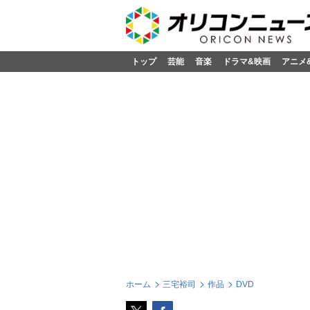
トップ
芸能
音楽
ドラマ&映画
アニメ
ホーム
三宅裕司
作品
DVD