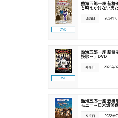
熱海五郎一座 新橋
と時をかけない男た
発売日
2024年
DVD
熱海五郎一座 新橋
挽歌～」DVD
発売日
2023年0
DVD
熱海五郎一座 新橋
モニー～日米爆笑
発売日
2022年