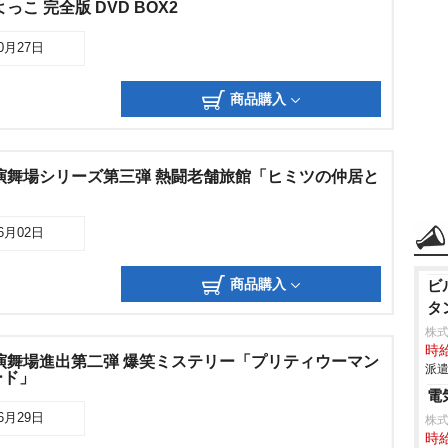
こ 完全版 DVD BOX2
10月27日
商品購入
演舞場シリーズ第三弾 熱闘老舗旅館「ヒミツの仲居と
06月02日
商品購入
ビ
タ
株
時給
演舞場進出第二弾 爆笑ミステリー「プリティウーマン
派遣
ード」
電
06月29日
株
時給