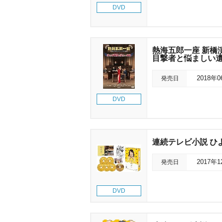
DVD
熱海五郎一座 新橋
目撃者と悩ましい
発売日
2018年
DVD
連続テレビ小説 ひよっ
発売日
2017年
DVD