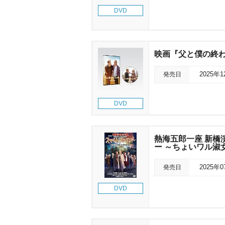
DVD
映画『父と僕の終わ
発売日
2025年
DVD
熱海五郎一座 新橋
ー ～ちょいワル淑
発売日
2025年
DVD