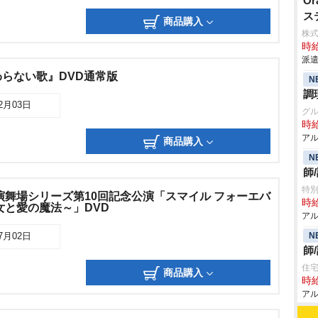
O
ス
商品購入
株
時給
派遣
らない歌』DVD通常版
N
調
12月03日
グ
時給
アル
商品購入
N
師
特別
演舞場シリーズ第10回記念公演「スマイル フォーエバ
時給
女と愛の魔法～」DVD
アル
N
07月02日
師
住宅
商品購入
時給
アル