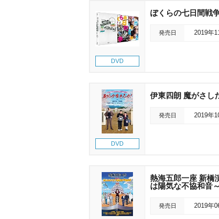
ぼくらの七日間戦争
発売日
2019年
DVD
伊東四朗 魔がさし
発売日
2019年
DVD
熱海五郎一座 新橋
は陽気な不協和音～Don
発売日
2019年