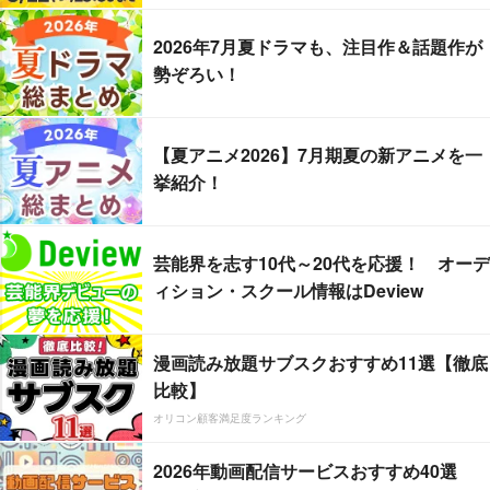
2026年7月夏ドラマも、注目作＆話題作が
勢ぞろい！
【夏アニメ2026】7月期夏の新アニメを一
挙紹介！
芸能界を志す10代～20代を応援！ オーデ
ィション・スクール情報はDeview
漫画読み放題サブスクおすすめ11選【徹底
比較】
オリコン顧客満足度ランキング
2026年動画配信サービスおすすめ40選