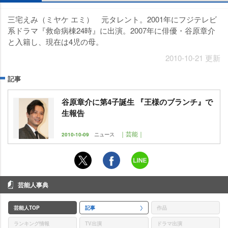
三宅えみ（ミヤケ エミ） 元タレント。2001年にフジテレビ
系ドラマ『救命病棟24時』に出演。2007年に俳優・谷原章介
と入籍し、現在は4児の母。
2010-10-21 更新
記事
谷原章介に第4子誕生 『王様のブランチ』で
生報告
｜芸能｜
2010-10-09
ニュース
芸能人事典
芸能人TOP
記事
作品
ランキング情報
TV出演
ドラマ出演