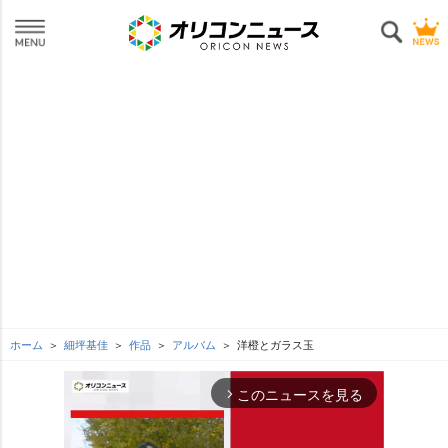
ホーム
細坪基佳
作品
アルバム
洋橙とガラス玉
このニュースを見る
arrow_forward_ios