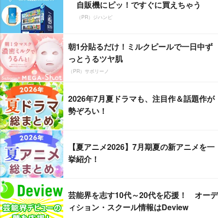
自販機にピッ！ですぐに買えちゃう
（PR）ジハンピ
朝1分貼るだけ！ミルクピールで一日中ず
っとうるツヤ肌
（PR）サボリーノ
2026年7月夏ドラマも、注目作＆話題作が
勢ぞろい！
【夏アニメ2026】7月期夏の新アニメを一
挙紹介！
芸能界を志す10代～20代を応援！ オーデ
ィション・スクール情報はDeview