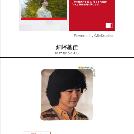
Powered by 
GliaStudios
細坪基佳
M
ほそつぼもとよし
u
t
e