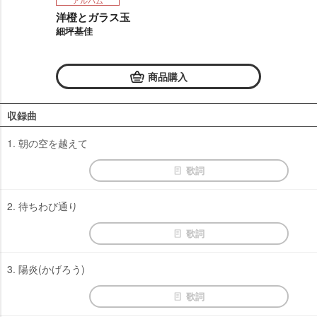
アルバム
洋橙とガラス玉
細坪基佳
商品購入
収録曲
1. 朝の空を越えて
歌詞
2. 待ちわび通り
歌詞
3. 陽炎(かげろう)
歌詞