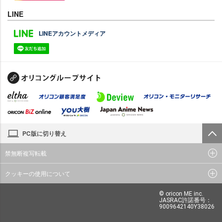
LINE
LINEアカウントメディア
PC版に切り替え
禁無断複写転載
クッキーの使用について
© oricon ME inc.
JASRAC許諾番号：
9009642140Y38026