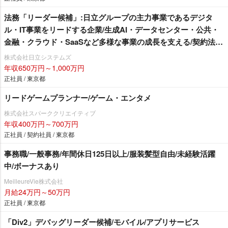
法務「リーダー候補」:日立グループの主力事業であるデジタ
ル・IT事業をリードする企業/生成AI・データセンター・公共・
金融・クラウド・SaaSなど多様な事業の成長を支える/契約法務
中心/システムインテグレータ・ソフトハウス
株式会社日立システムズ
年収650万円～1,000万円
正社員 / 東京都
リードゲームプランナー/ゲーム・エンタメ
株式会社スパーククリエイティブ
年収400万円～700万円
正社員 / 契約社員 / 東京都
事務職/一般事務/年間休日125日以上/服装髪型自由/未経験活躍
中/ボーナスあり
MeilleureVie株式会社
月給24万円～50万円
正社員 / 東京都
「Div2」デバッグリーダー候補/モバイル/アプリサービス