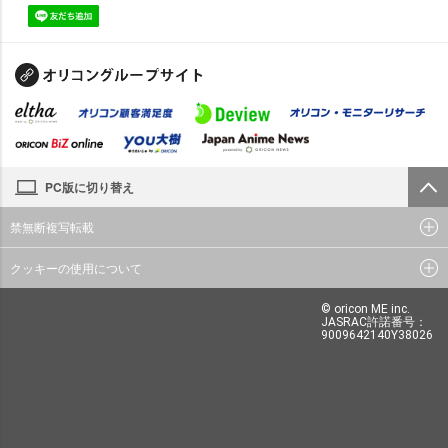
PC版に切り替え
禁無断複写転載
クッキーの使用について
© oricon ME inc.
JASRAC許諾番号：
9009642140Y38026