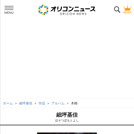
ホーム
細坪基佳
作品
アルバム
木精
細坪基佳
ほそつぼもとよし