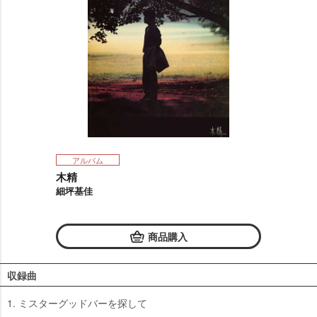
アルバム
木精
細坪基佳
商品購入
収録曲
1. ミスターグッドバーを探して