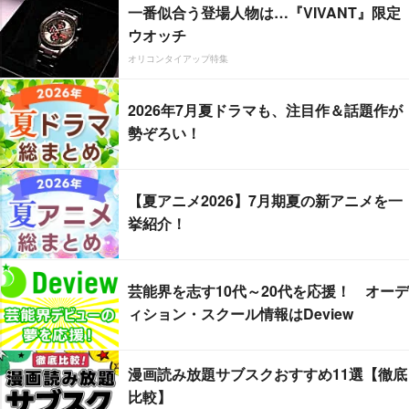
一番似合う登場人物は…『VIVANT』限定
ウオッチ
オリコンタイアップ特集
2026年7月夏ドラマも、注目作＆話題作が
勢ぞろい！
【夏アニメ2026】7月期夏の新アニメを一
挙紹介！
芸能界を志す10代～20代を応援！ オーデ
ィション・スクール情報はDeview
漫画読み放題サブスクおすすめ11選【徹底
比較】