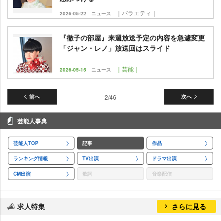
｜バラエティ｜
2026-05-22
ニュース
『徹子の部屋』来週放送予定の内容を急遽変更
「ジャン・レノ」放送回はスライド
｜芸能｜
2026-05-15
ニュース
前へ
2/46
次へ
芸能人事典
芸能人TOP
記事
作品
ランキング情報
TV出演
ドラマ出演
CM出演
歌詞
音楽配信
求人特集
さらに見る