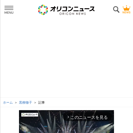
ホーム
黒柳徹子
記事
このニュースを見る
arrow_forward_ios