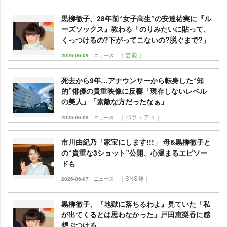
黒柳徹子、28年前“女子高生”の安達祐実に『ル
ーズソックス』教わる「のりみたいに貼って、
くっつけるの?下がってこないの?脱ぐまで?」
｜芸能｜
2026-06-09
ニュース
死去から9年…アナウンサーから転身した“知
的”俳優の貴重映像に反響「現存しないレベル
の美人」「素敵な方だったなぁ」
｜バラエティ｜
2026-06-09
ニュース
市川由紀乃「家宝にします!!!」 母&黒柳徹子と
の“貴重な3ショット”公開、心温まるエピソー
ドも
｜SNS発｜
2026-06-07
ニュース
黒柳徹子、『地獄に落ちるわよ』見ていた「私
が出てくるとは思わなかった」戸田恵梨香に感
想ぶつける