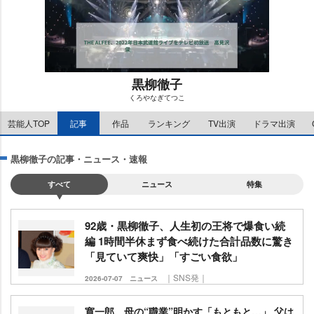
黒柳徹子
くろやなぎてつこ
M
芸能人TOP
記事
作品
ランキング
TV出演
ドラマ出演
u
t
e
黒柳徹子の記事・ニュース・速報
すべて
ニュース
特集
92歳・黒柳徹子、人生初の王将で爆食い続
編 1時間半休まず食べ続けた合計品数に驚き
「見ていて爽快」「すごい食欲」
｜SNS発｜
2026-07-07
ニュース
寛一郎、母の“職業”明かす「もともと…」 父は