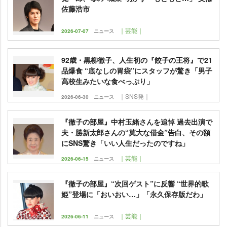
佐藤浩市
｜芸能｜
2026-07-07
ニュース
92歳・黒柳徹子、人生初の『餃子の王将』で21
品爆食 “底なしの胃袋”にスタッフが驚き「男子
高校生みたいな食べっぷり」
｜SNS発｜
2026-06-30
ニュース
『徹子の部屋』中村玉緒さんを追悼 過去出演で
夫・勝新太郎さんの“莫大な借金”告白、その額
にSNS驚き「いい人生だったのですね」
｜芸能｜
2026-06-15
ニュース
『徹子の部屋』“次回ゲスト”に反響 “世界的歌
姫”登場に「おいおい…」「永久保存版だわ」
｜芸能｜
2026-06-11
ニュース