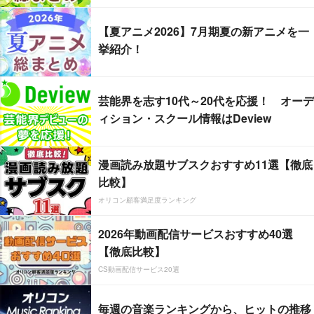
【夏アニメ2026】7月期夏の新アニメを一
挙紹介！
芸能界を志す10代～20代を応援！ オーデ
ィション・スクール情報はDeview
漫画読み放題サブスクおすすめ11選【徹底
比較】
オリコン顧客満足度ランキング
2026年動画配信サービスおすすめ40選
【徹底比較】
CS動画配信サービス20選
毎週の音楽ランキングから、ヒットの推移