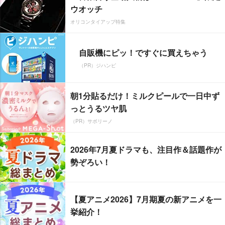
ウオッチ
オリコンタイアップ特集
自販機にピッ！ですぐに買えちゃう
（PR）ジハンピ
朝1分貼るだけ！ミルクピールで一日中ず
っとうるツヤ肌
（PR）サボリーノ
2026年7月夏ドラマも、注目作＆話題作が
勢ぞろい！
【夏アニメ2026】7月期夏の新アニメを一
挙紹介！