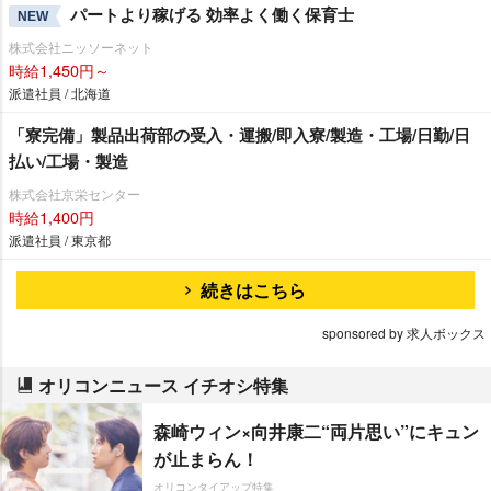
パートより稼げる 効率よく働く保育士
NEW
株式会社ニッソーネット
時給1,450円～
派遣社員 / 北海道
「寮完備」製品出荷部の受入・運搬/即入寮/製造・工場/日勤/日
払い/工場・製造
株式会社京栄センター
時給1,400円
派遣社員 / 東京都
続きはこちら
sponsored by 求人ボックス
オリコンニュース イチオシ特集
森崎ウィン×向井康二“両片思い”にキュン
が止まらん！
オリコンタイアップ特集