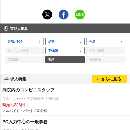
芸能人事典
芸能人TOP
記事
作品
ランキング情報
TV出演
ドラマ出演
CM出演
歌詞
音楽配信
求人特集
さらに見る
病院内のコンビニスタッフ
ワタキューセイモア株式会社 売店課
時給1,226円～
アルバイト・パート / 東京都
PC入力中心の一般事務