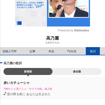
Powered by 
GliaStudios
高乃麗
M
たかのうらら
u
t
芸能人TOP
記事
作品
TV出演
歌詞
e
高乃麗の歌詞
新着順
曲名順
赤いカチューシャ
TBSテレビ系アニメ「サクラ大戦」挿入歌
星の降る夜に あなたは生まれた