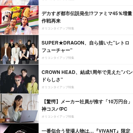
デカすぎ都市伝説発生!?ファミマ45％増量
作戦再来
オリコンタイアップ特集
SUPER★DRAGON、自ら描いた”レトロ
フューチャー”
オリコンタイアップ特集
CROWN HEAD、結成1周年で見えた”バン
ドらしさ”
オリコンタイアップ特集
【驚愕】メーカー社員が推す「10万円台」
神コスパPC
オリコンタイアップ特集
一番似合う登場人物は…『VIVANT』限定