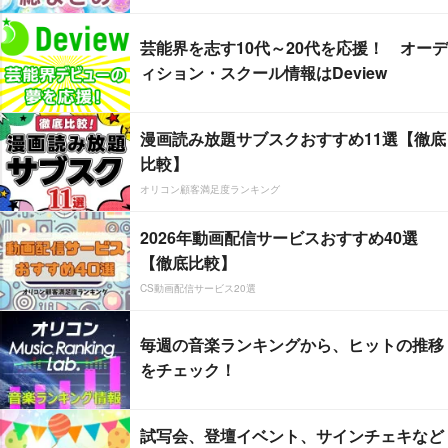
芸能界を志す10代～20代を応援！ オーデ
ィション・スクール情報はDeview
漫画読み放題サブスクおすすめ11選【徹底
比較】
オリコン顧客満足度ランキング
2026年動画配信サービスおすすめ40選
【徹底比較】
CS動画配信サービス20選
毎週の音楽ランキングから、ヒットの推移
をチェック！
試写会、登壇イベント、サインチェキなど