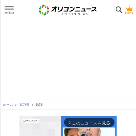
ホーム
高乃麗
歌詞
このニュースを見る
arrow_forward_ios