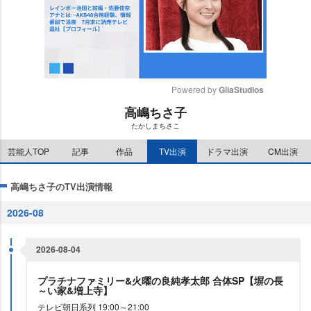
Powered by 
GliaStudios
高嶋ちさ子
M
たかしまちさこ
u
t
芸能人TOP
記事
作品
TV出演
ドラマ出演
CM出演
e
高嶋ちさ子のTV出演情報
2026-08
2026-08-04
プラチナファミリー&火曜の良純孝太郎 合体SP【塀の長
～い家&増上寺】
テレビ朝日系列 19:00～21:00