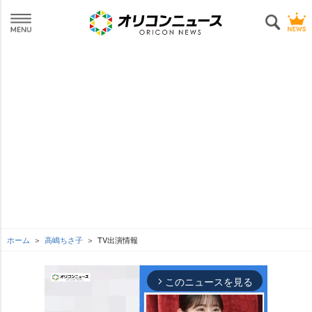
ホーム
高嶋ちさ子
TV出演情報
このニュースを見る
arrow_forward_ios