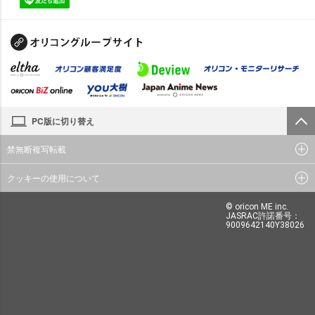
PC版に切り替え
禁無断複写転載
クッキーの使用について
© oricon ME inc.
JASRAC許諾番号：
9009642140Y38026