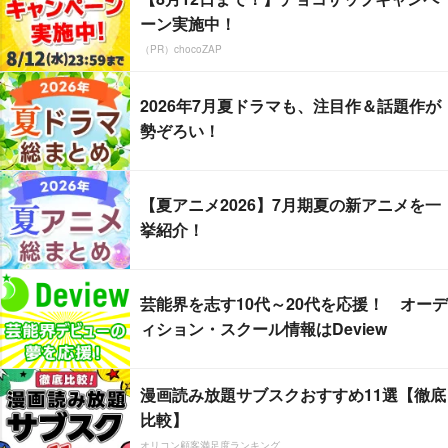
ーン実施中！
（PR）chocoZAP
2026年7月夏ドラマも、注目作＆話題作が
勢ぞろい！
【夏アニメ2026】7月期夏の新アニメを一
挙紹介！
芸能界を志す10代～20代を応援！ オーデ
ィション・スクール情報はDeview
漫画読み放題サブスクおすすめ11選【徹底
比較】
オリコン顧客満足度ランキング