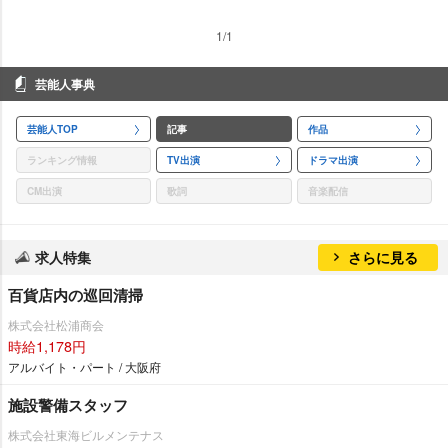
1/1
芸能人事典
芸能人TOP
記事
作品
ランキング情報
TV出演
ドラマ出演
CM出演
歌詞
音楽配信
求人特集
さらに見る
百貨店内の巡回清掃
株式会社松浦商会
時給1,178円
アルバイト・パート / 大阪府
施設警備スタッフ
株式会社東海ビルメンテナス