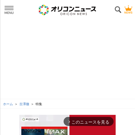
ホーム
古澤徹
特集
このニュースを見る
arrow_forward_ios