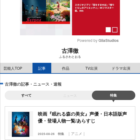
Powered by 
GliaStudios
古澤徹
M
ふるさわとおる
u
t
芸能人TOP
記事
作品
TV出演
ドラマ出演
e
古澤徹の記事・ニュース・速報
すべて
ニュース
特集
映画『眠れる森の美女』声優・日本語版声
優・登場人物一覧/あらすじ
｜アニメ｜
2025-08-26
特集