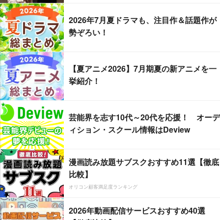
2026年7月夏ドラマも、注目作＆話題作が
勢ぞろい！
【夏アニメ2026】7月期夏の新アニメを一
挙紹介！
芸能界を志す10代～20代を応援！ オーデ
ィション・スクール情報はDeview
漫画読み放題サブスクおすすめ11選【徹底
比較】
オリコン顧客満足度ランキング
2026年動画配信サービスおすすめ40選