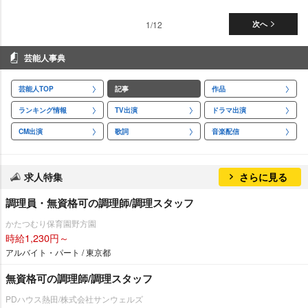
1/12
次へ
芸能人事典
芸能人TOP
記事
作品
ランキング情報
TV出演
ドラマ出演
CM出演
歌詞
音楽配信
求人特集
さらに見る
調理員・無資格可の調理師/調理スタッフ
かたつむり保育園野方園
時給1,230円～
アルバイト・パート / 東京都
無資格可の調理師/調理スタッフ
PDハウス熱田/株式会社サンウェルズ