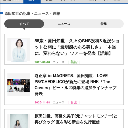
原田知世の記事・ニュース・速報
すべて
ニュース
特集
58歳・原田知世、久々のSNS投稿&近況ショ
ット公開に「透明感のある美しさ」「本当
に、変わらない」 ツアーを発表【詳細】
｜芸能｜
2026-06-18
ニュース
堺正章 to MAGNETS、原田知世、LOVE
PSYCHEDELICOが新たに登場 NHK『The
Covers』ビートルズ特集の追加ラインナップ
発表
｜音楽｜
2025-11-18
ニュース
原田知世、高橋久美子(元チャットモンチー)と
再びタッグ 夏を彩る新曲を先行配信