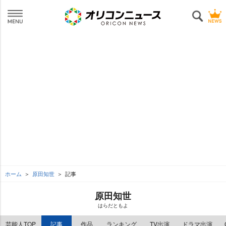
ホーム
原田知世
記事
原田知世
はらだともよ
芸能人TOP
記事
作品
ランキング
TV出演
ドラマ出演