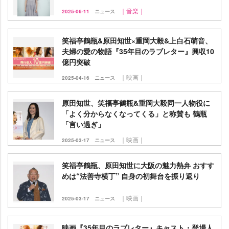
｜音楽｜
2025-06-11
ニュース
笑福亭鶴瓶&原田知世×重岡大毅&上白石萌音、
夫婦の愛の物語『35年目のラブレター』興収10
億円突破
｜映画｜
2025-04-16
ニュース
原田知世、笑福亭鶴瓶&重岡大毅同一人物役に
「よく分からなくなってくる」と称賛も 鶴瓶
「言い過ぎ」
｜映画｜
2025-03-17
ニュース
笑福亭鶴瓶、原田知世に大阪の魅力熱弁 おすす
めは“法善寺横丁” 自身の初舞台を振り返り
｜映画｜
2025-03-17
ニュース
映画『35年目のラブレター』キャスト・登場人