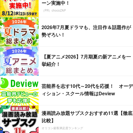
ーン実施中！
（PR）chocoZAP
2026年7月夏ドラマも、注目作＆話題作が
勢ぞろい！
【夏アニメ2026】7月期夏の新アニメを一
挙紹介！
芸能界を志す10代～20代を応援！ オーデ
ィション・スクール情報はDeview
漫画読み放題サブスクおすすめ11選【徹底
比較】
オリコン顧客満足度ランキング