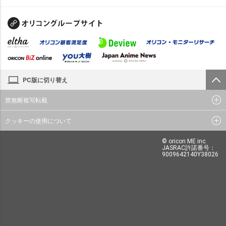
PC版に切り替え
禁無断複写転載
クッキーの使用について
© oricon ME inc.
JASRAC許諾番号：
9009642140Y38026