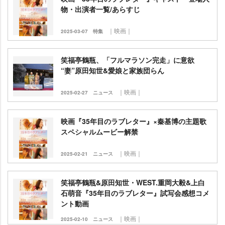
物・出演者一覧/あらすじ
｜映画｜
2025-03-07
特集
笑福亭鶴瓶、「フルマラソン完走」に意欲
“妻”原田知世&愛娘と家族団らん
｜映画｜
2025-02-27
ニュース
映画『35年目のラブレター』×秦基博の主題歌
スペシャルムービー解禁
｜映画｜
2025-02-21
ニュース
笑福亭鶴瓶&原田知世・WEST.重岡大毅&上白
石萌音『35年目のラブレター』試写会感想コメ
ント動画
｜映画｜
2025-02-10
ニュース