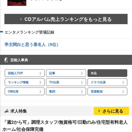
CDアルバム売上ランキングをもっと見る
エンタメランキング登場記録
亭主関白と思う著名人（9位）
芸能人事典
芸能人TOP
記事
作品
ランキング情報
TV出演
ドラマ出演
CM出演
歌詞
音楽配信
求人特集
さらに見る
「週2から可」調理スタッフ/無資格可/日勤のみ/住宅型有料老人
ホーム/社会保障完備