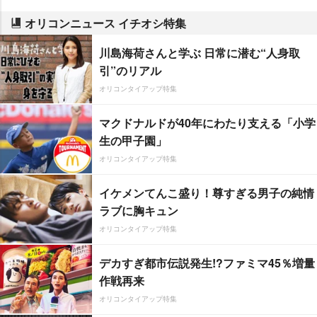
オリコンニュース イチオシ特集
川島海荷さんと学ぶ 日常に潜む“人身取
引”のリアル
オリコンタイアップ特集
マクドナルドが40年にわたり支える「小学
生の甲子園」
オリコンタイアップ特集
イケメンてんこ盛り！尊すぎる男子の純情
ラブに胸キュン
オリコンタイアップ特集
デカすぎ都市伝説発生!?ファミマ45％増量
作戦再来
オリコンタイアップ特集