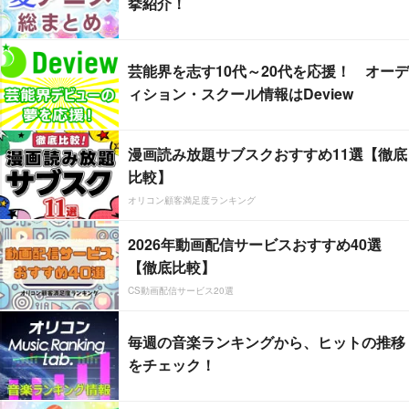
挙紹介！
芸能界を志す10代～20代を応援！ オーデ
ィション・スクール情報はDeview
漫画読み放題サブスクおすすめ11選【徹底
比較】
オリコン顧客満足度ランキング
2026年動画配信サービスおすすめ40選
【徹底比較】
CS動画配信サービス20選
毎週の音楽ランキングから、ヒットの推移
をチェック！