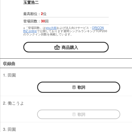
玉置浩二
最高順位：
2
位
登場回数：
30
回
※「登場回数」は
you大樹
および法人向けサービス・
ORICON
BiZ online
で公開しております週間シングルランキングTOP200
のランクイン回数を掲載しています。
商品購入
収録曲
1. 田園
歌詞
2. 働こうよ
歌詞
3. 田園