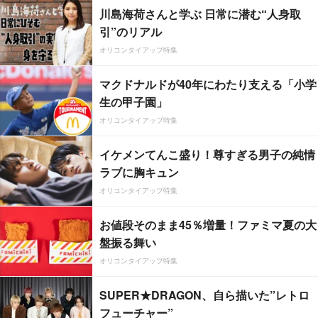
川島海荷さんと学ぶ 日常に潜む“人身取
引”のリアル
オリコンタイアップ特集
マクドナルドが40年にわたり支える「小学
生の甲子園」
オリコンタイアップ特集
イケメンてんこ盛り！尊すぎる男子の純情
ラブに胸キュン
オリコンタイアップ特集
お値段そのまま45％増量！ファミマ夏の大
盤振る舞い
オリコンタイアップ特集
SUPER★DRAGON、自ら描いた”レトロ
フューチャー”