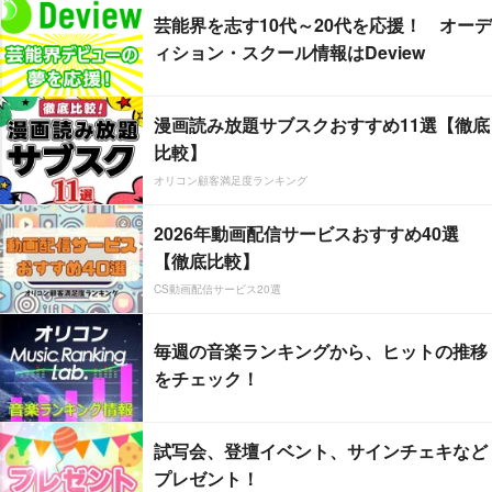
芸能界を志す10代～20代を応援！ オーデ
ィション・スクール情報はDeview
漫画読み放題サブスクおすすめ11選【徹底
比較】
オリコン顧客満足度ランキング
2026年動画配信サービスおすすめ40選
【徹底比較】
CS動画配信サービス20選
毎週の音楽ランキングから、ヒットの推移
をチェック！
試写会、登壇イベント、サインチェキなど
プレゼント！