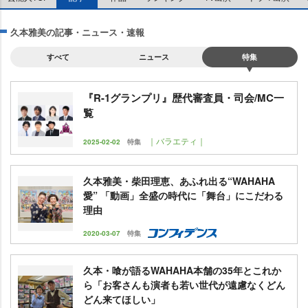
久本雅美の記事・ニュース・速報
すべて
ニュース
特集
『R-1グランプリ』歴代審査員・司会/MC一
覧
｜バラエティ｜
2025-02-02
特集
久本雅美・柴田理恵、あふれ出る“WAHAHA
愛” 「動画」全盛の時代に「舞台」にこだわる
理由
2020-03-07
特集
久本・喰が語るWAHAHA本舗の35年とこれか
ら「お客さんも演者も若い世代が遠慮なくどん
どん来てほしい」