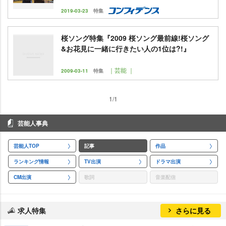
2019-03-23
特集
桜ソング特集『2009 桜ソング最前線!桜ソング
&お花見に一緒に行きたい人の1位は?!』
｜芸能 ｜
2009-03-11
特集
1/1
芸能人事典
芸能人TOP
記事
作品
ランキング情報
TV出演
ドラマ出演
CM出演
歌詞
音楽配信
求人特集
さらに見る