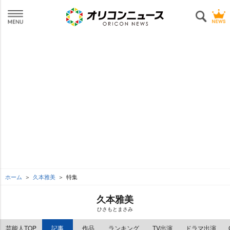
ホーム
久本雅美
特集
久本雅美
ひさもとまさみ
芸能人TOP
記事
作品
ランキング
TV出演
ドラマ出演