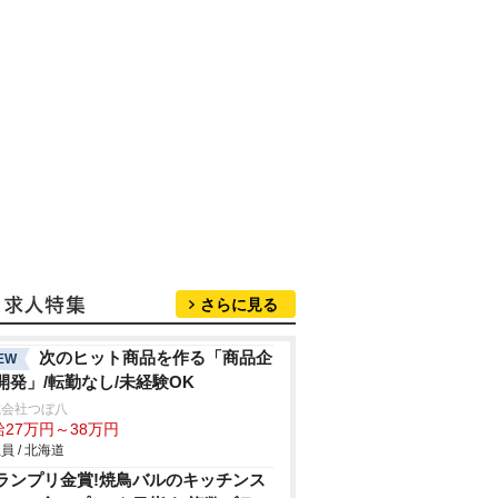
さらに見る
次のヒット商品を作る「商品企
EW
開発」/転勤なし/未経験OK
式会社つぼ八
給27万円～38万円
員 / 北海道
ランプリ金賞!焼鳥バルのキッチンス