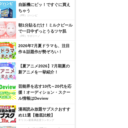
自販機にピッ！ですぐに買え
ちゃう
（PR）ジハンピ
朝1分貼るだけ！ミルクピール
で一日中ずっとうるツヤ肌
（PR）サボリーノ
2026年7月夏ドラマも、注目
作＆話題作が勢ぞろい！
【夏アニメ2026】7月期夏の
新アニメを一挙紹介！
芸能界を志す10代～20代を応
援！オーディション・スクー
ル情報はDeview
漫画読み放題サブスクおすす
め11選【徹底比較】
オリコン顧客満足度ランキング