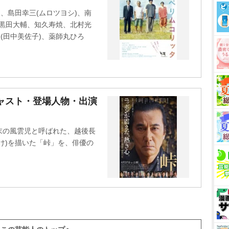
、島田幸三(ムロツヨシ)、南
、黒田大輔、知久寿焼、北村光
(田中美佐子)、薬師丸ひろ
ャスト・登場人物・出演
末の風雲児と呼ばれた、越後長
け)を描いた「峠」を、俳優の