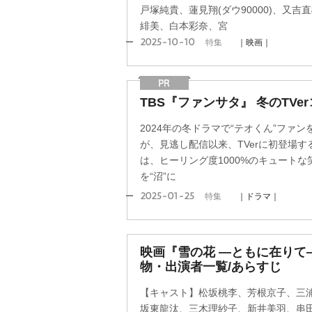
戸塚純貴、蓮見翔(ダウ90000)、又吉
緋美、白本彩奈、宮
2025-10-10
特集
｜映画｜
TBS『ファンサタ』 冬のTVe
2024年の冬ドラマで“テオくん”ファンを増
が、見逃し配信以来、TVerに初登場
は、ヒーリング度1000%のキュート
を“沼”に
2025-01-25
特集
｜ドラマ｜
映画『雪の花 ―ともに在りて
物・出演者一覧/あらすじ
【キャスト】松坂桃李、芳根京子、三
坂東龍汰、三木理紗子、新井美羽、串