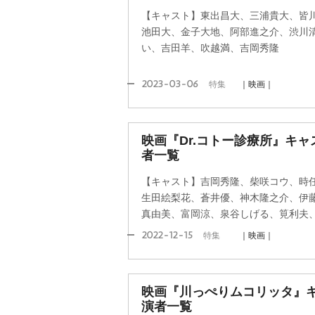
【キャスト】東出昌大、三浦貴大、皆
池田大、金子大地、阿部進之介、渋川
い、吉田羊、吹越満、吉岡秀隆
2023-03-06
特集
｜映画｜
映画『Dr.コトー診療所』キ
者一覧
【キャスト】吉岡秀隆、柴咲コウ、時
生田絵梨花、蒼井優、神木隆之介、伊
真由美、富岡涼、泉谷しげる、筧利夫
2022-12-15
特集
｜映画｜
映画『川っぺりムコリッタ』
演者一覧