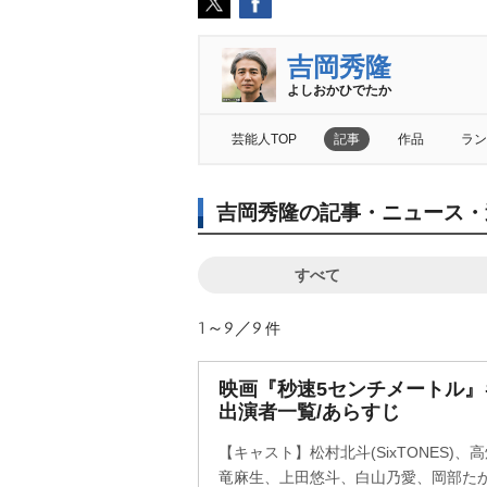
吉岡秀隆
よしおかひでたか
芸能人TOP
記事
作品
ラン
吉岡秀隆の記事・ニュース・
すべて
1～9／9
件
映画『秒速5センチメートル
出演者一覧/あらすじ
【キャスト】松村北斗(SixTONES)
竜麻生、上田悠斗、白山乃愛、岡部た