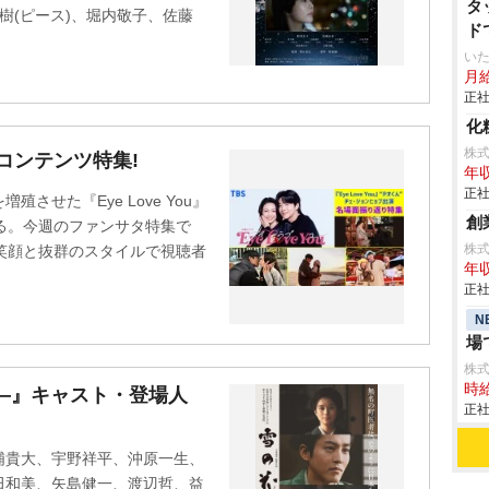
タ
直樹(ピース)、堀内敬子、佐藤
ド
いた
月給
正社
化
株
rコンテンツ特集!
年収
正社
殖させた『Eye Love You』
創
する。今週のファンサタ特集で
株
な笑顔と抜群のスタイルで視聴者
年収
正社
N
場
株
時給
―』キャスト・登場人
正社
浦貴大、宇野祥平、沖原一生、
田和美、矢島健一、渡辺哲、益