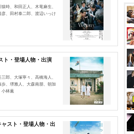
u
川猿時、和田正人、木竜麻生、
t
清彦、田村泰二郎、渡辺いっけ
e
ャスト・登場人物・出演
任三郎、大塚寧々、高橋海人、
藤歩、堺雅人、大森南朋、朝加
、小林薫
キャスト・登場人物・出