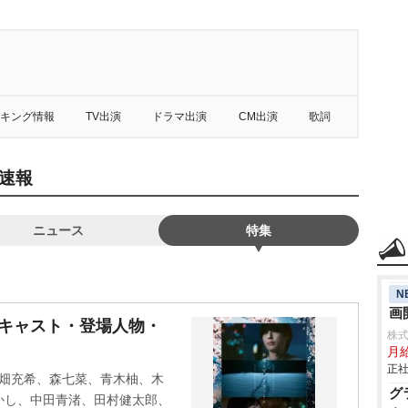
キング情報
TV出演
ドラマ出演
CM出演
歌詞
速報
ニュース
特集
N
画
』キャスト・登場人物・
株
月
正社
、高畑充希、森七菜、青木柚、木
グ
かし、中田青渚、田村健太郎、