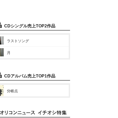
CDシングル売上TOP2作品
ラストソング
月
CDアルバム売上TOP1作品
分岐点