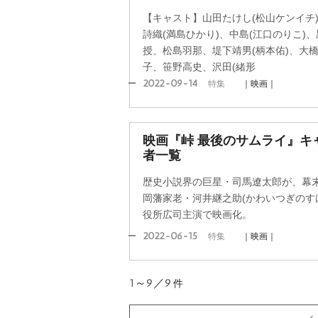
【キャスト】山田たけし(松山ケンイチ)
詩織(満島ひかり)、中島(江口のりこ)
授、松島羽那、堤下靖男(柄本佑)、大橋
子、笹野高史、沢田(緒形
2022-09-14
特集
｜映画｜
映画『峠 最後のサムライ』キ
者一覧
歴史小説界の巨星・司馬遼太郎が、幕
岡藩家老・河井継之助(かわいつぎのす
役所広司主演で映画化。
2022-06-15
特集
｜映画｜
1～9／9
件