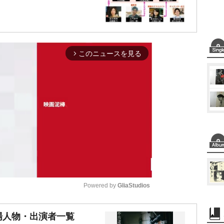
このニュースを見る
arrow_forward_ios
Powered by 
GliaStudios
M
登場人物・出演者一覧