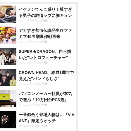
イケメンてんこ盛り！尊すぎ
る男子の純情ラブに胸キュン
オリコンタイアップ特集
デカすぎ都市伝説発生!?ファ
ミマ45％増量作戦再来
オリコンタイアップ特集
SUPER★DRAGON、自ら描
いた”レトロフューチャー”
オリコンタイアップ特集
CROWN HEAD、結成1周年で
見えた”バンドらしさ”
オリコンタイアップ特集
パソコンメーカー社員が本気
で選ぶ「10万円台PC3選」
オリコンタイアップ特集
一番似合う登場人物は…『VIV
ANT』限定ウオッチ
オリコンタイアップ特集