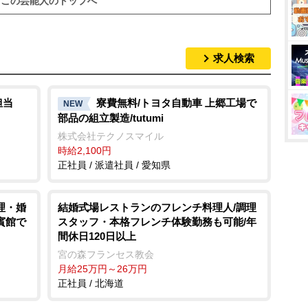
この芸能人のトップへ
求人検索
担当
寮費無料/トヨタ自動車 上郷工場で
NEW
部品の組立製造/tutumi
株式会社テクノスマイル
時給2,100円
正社員 / 派遣社員 / 愛知県
理・婚
結婚式場レストランのフレンチ料理人/調理
賓館で
スタッフ・本格フレンチ体験勤務も可能/年
間休日120日以上
宮の森フランセス教会
月給25万円～26万円
正社員 / 北海道