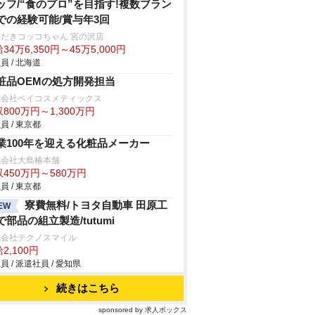
ッフ/“食のプロ”を目指す!複数ブラン
での経験可能/賞与年3回
だきコッコちゃん 宮の沢店
34万6,350円～45万5,000円
員 / 北海道
粧品OEMの処方開発担当
式会社ベイコスメティックス
800万円～1,300万円
員 / 東京都
業100年を迎える化粧品メーカー
式会社大島椿本舗
450万円～580万円
員 / 東京都
寮費無料/トヨタ自動車 田原工
EW
で部品の組立製造/tutumi
式会社テクノスマイル
2,100円
員 / 派遣社員 / 愛知県
続きはこちら
sponsored by 求人ボックス